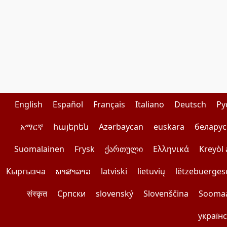
English
Español
Français
Italiano
Deutsch
Pу
አማርኛ
հայերեն
Azərbaycan
euskara
беларус
Suomalainen
Frysk
ქართული
Ελληνικά
Kreyòl 
Кыргызча
ພາສາລາວ
latviski
lietuvių
lëtzebuerges
संस्कृत
Српски
slovenský
Slovenščina
Soomaa
україн