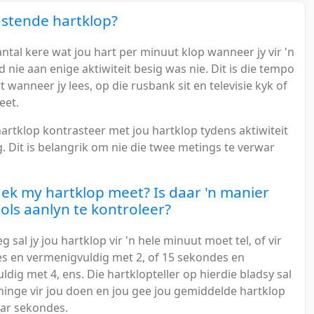
ustende hartklop?
aantal kere wat jou hart per minuut klop wanneer jy vir 'n
 nie aan enige aktiwiteit besig was nie. Dit is die tempo
t wanneer jy lees, op die rusbank sit en televisie kyk of
eet.
artklop kontrasteer met jou hartklop tydens aktiwiteit
. Dit is belangrik om nie die twee metings te verwar
ek my hartklop meet? Is daar 'n manier
ls aanlyn te kontroleer?
sal jy jou hartklop vir 'n hele minuut moet tel, of vir
s en vermenigvuldig met 2, of 15 sekondes en
dig met 4, ens. Die hartklopteller op hierdie bladsy sal
ninge vir jou doen en jou gee jou gemiddelde hartklop
aar sekondes.