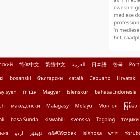
as 'n medie
eweknie-ge
mediese do
profession
'n mediese 
het, raadpl
сский
简体中文
繁體中文
العربية
日本語
한국
Por
кі
bosanski
български
català
Cebuano
Hrvatski
ayisyen
עִברִית
Magyar
íslenskur
bahasa Indonesia
ch
македонски
Malagasy
Melayu
Монгол
မြန်မာ
li
basa Sunda
kiswahili
svenska
Tagalog
тоҷикӣ
ська
اردو
ئۇيغۇر
o&#39;zbek
isiXhosa
יידיש
Yorub