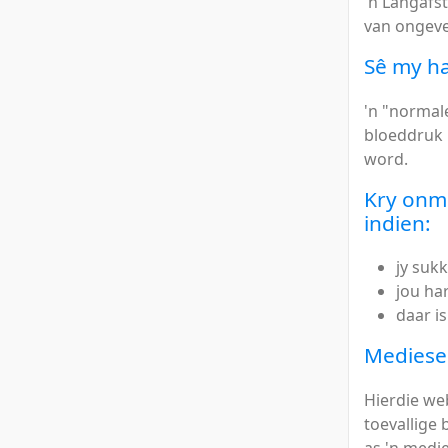
'n Langafs
van ongeve
Sê my ha
'n "normal
bloeddruk 
word.
Kry onmi
indien:
jy suk
jou ha
daar is
Mediese
Hierdie we
toevallige 