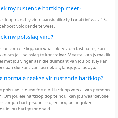
 ek my rustende hartklop meet?
rtklop nadat jy vir 'n aansienlike tyd onaktief was. 15-
behoort voldoende te wees.
ek my polsslag vind?
e rondom die liggaam waar bloedvloei tasbaar is, kan
kke om jou polsslag te kontroleer. Meestal kan jy maklik
el met jou vinger aan die duimkant van jou pols. Jy kan
rs aan die kant van jou nek sit, langs jou lugpyp.
ie normale reekse vir rustende hartklop?
e polsslag is dieselfde nie. Hartklop verskil van persoon
n. Om jou eie hartklop dop te hou, kan jou waardevolle
ee oor jou hartgesondheid, en nog belangriker,
ge in jou hartgesondheid.