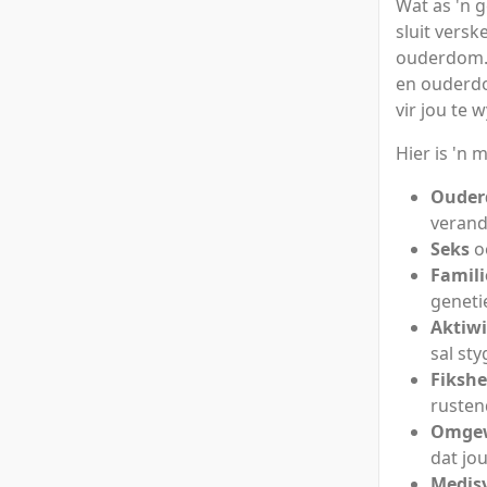
Wat as 'n 
sluit verske
ouderdom. D
en ouderdo
vir jou te w
Hier is 'n 
Oude
verand
Seks
oo
Famili
geneti
Aktiwi
sal st
Fikshe
rusten
Omgew
dat jo
Medis