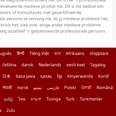
se diagnose-instrument nie. Dit is nie 'n professionele
ëvalueerde mediese produk nie. Dit is nie bedoel om
kters of konsultasies met gesertifiseerde
ele persone te vervang nie. As jy mediese probleme het,
krisis het, siek voel, enige ander mediese probleme
eeg asseblief 'n gelisensieerde professionele persoon.
tuguês
हिन्दी
Tiếng Việt
বাংলা
Afrikaans
shqiptare
čeština
dansk
Nederlands
eesti keel
Tagalog
日本
basa jawa
қазақ
ខ្មែរ
Kinyarwanda
Kurdî
नेपाली
norsk
پښتو
فارسی
Polski
ਪੰਜਾਬੀ
Română
தமிழ்
ไทย
ትግሪኛ
Tsonga
Türk
Türkmenler
a
Zulu