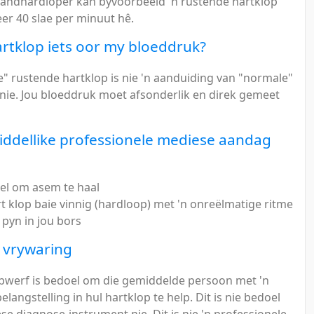
tandhardloper kan byvoorbeeld 'n rustende hartklop
er 40 slae per minuut hê.
rtklop iets oor my bloeddruk?
e" rustende hartklop is nie 'n aanduiding van "normale"
nie. Jou bloeddruk moet afsonderlik en direk gemeet
ddellike professionele mediese aandag
kel om asem te haal
rt klop baie vinnig (hardloop) met 'n onreëlmatige ritme
 pyn in jou bors
 vrywaring
bwerf is bedoel om die gemiddelde persoon met 'n
belangstelling in hul hartklop te help. Dit is nie bedoel