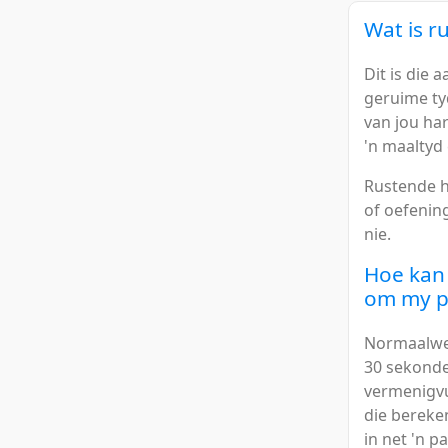
Wat is r
Dit is die 
geruime tyd
van jou har
'n maaltyd 
Rustende h
of oefening
nie.
Hoe kan 
om my po
Normaalweg 
30 sekonde
vermenigvul
die bereke
in net 'n p