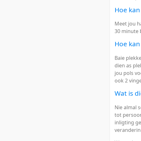
Hoe kan
Meet jou ha
30 minute 
Hoe kan 
Baie plekk
dien as ple
jou pols vo
ook 2 vinge
Wat is d
Nie almal s
tot persoo
inligting g
veranderin