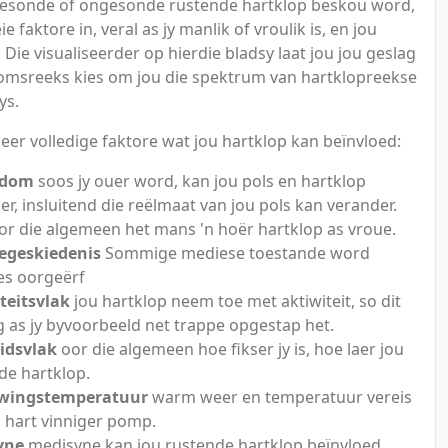
gesonde of ongesonde rustende hartklop beskou word,
ie faktore in, veral as jy manlik of vroulik is, en jou
ie visualiseerder op hierdie bladsy laat jou jou geslag
msreeks kies om jou die spektrum van hartklopreekse
ys.
meer volledige faktore wat jou hartklop kan beïnvloed:
rdom
soos jy ouer word, kan jou pols en hartklop
er, insluitend die reëlmaat van jou pols kan verander.
r die algemeen het mans 'n hoër hartklop as vroue.
egeskiedenis
Sommige mediese toestande word
es oorgeërf
teitsvlak
jou hartklop neem toe met aktiwiteit, so dit
yg as jy byvoorbeeld net trappe opgestap het.
idsvlak
oor die algemeen hoe fikser jy is, hoe laer jou
de hartklop.
ingstemperatuur
warm weer en temperatuur vereis
u hart vinniger pomp.
yne
medisyne kan jou rustende hartklop beïnvloed.