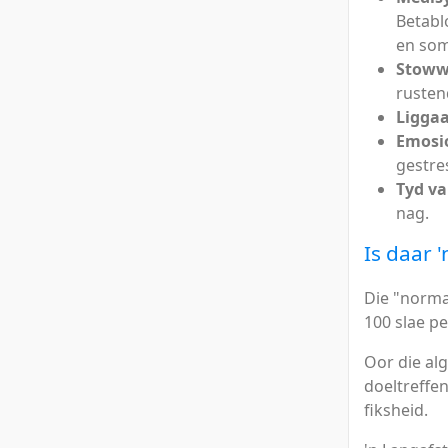
Betabl
en som
Stow
rusten
Ligga
Emosi
gestre
Tyd va
nag.
Is daar 
Die "norma
100 slae p
Oor die al
doeltreffen
fiksheid.