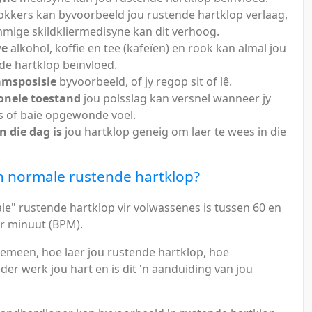
okkers kan byvoorbeeld jou rustende hartklop verlaag,
mige skildkliermedisyne kan dit verhoog.
we
alkohol, koffie en tee (kafeïen) en rook kan almal jou
de hartklop beïnvloed.
amsposisie
byvoorbeeld, of jy regop sit of lê.
onele toestand
jou polsslag kan versnel wanneer jy
s of baie opgewonde voel.
n die dag is
jou hartklop geneig om laer te wees in die
'n normale rustende hartklop?
le" rustende hartklop vir volwassenes is tussen 60 en
er minuut (BPM).
gemeen, hoe laer jou rustende hartklop, hoe
der werk jou hart en is dit 'n aanduiding van jou