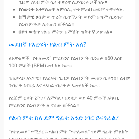
ጊዜዎ የልብ ምት ላይ ተጽዕኖ ሊያሳድሩ ይችላሉ።
የሰውነት አቀማመጥ
ለምሳሌ, ተቀምጠህ ወይም ተኝተሃል.
ስሜታዊ ሁኔታ
ውጥረት ሲሰማዎት ወይም በጣም ሲደሰቱ
የልብ ምትዎ ሊፋጠን ይችላል።
በቀን ውስጥ
የልብ ምትዎ በምሽት ዝቅተኛ ይሆናል።
መደበኛ የእረፍት የልብ ምት አለ?
ለአዋቂዎች "የተለመደ" የሚያርፍ የልብ ምት በደቂቃ ከ60 እስከ
100 ምቶች (BPM) መካከል ነው።
ባጠቃላይ አነጋገር፣ የእረፍት ጊዜዎ የልብ ምት መጠን ሲቀንስ፣ ልብዎ
በብቃት እየሰራ እና የአካል ብቃትዎ አመላካች ነው።
የረጅም ርቀት ሯጭ፣ ለምሳሌ፣ በደቂቃ ወደ 40 ምቶች አካባቢ
የሚያርፍ የልብ ምት ሊኖረው ይችላል።
የልብ ምቴ ስለ ደም ግፊቴ አንድ ነገር ይናገራል?
"የተለመደ" የሚያርፍ የልብ ምት "የተለመደ" የደም ግፊት ምልክት
አይደለም. የደም ግፊትዎ በተናጥል እና በቀጥታ መለካት አለበት።