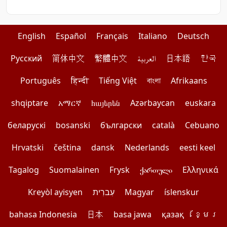
English
Español
Français
Italiano
Deutsch
Pусский
简体中文
繁體中文
العربية
日本語
한국
Português
हिन्दी
Tiếng Việt
বাংলা
Afrikaans
shqiptare
አማርኛ
հայերեն
Azərbaycan
euskara
беларускі
bosanski
български
català
Cebuano
Hrvatski
čeština
dansk
Nederlands
eesti keel
Tagalog
Suomalainen
Frysk
ქართული
Ελληνικά
Kreyòl ayisyen
עִברִית
Magyar
íslenskur
bahasa Indonesia
日本
basa jawa
қазақ
ខ្មែរ