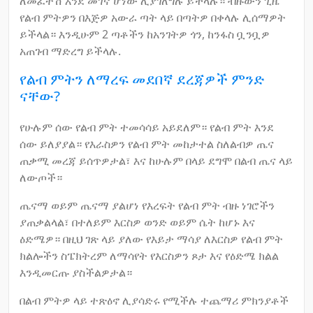
ለመፈተሽ እንደ መገኛ ሆነው ሊያገለግሉ ይችላሉ። ብዙውን ጊዜ
የልብ ምትዎን በእጅዎ አውራ ጣት ላይ በጣትዎ በቀላሉ ሊሰማዎት
ይችላል። እንዲሁም 2 ጣቶችን ከአንገትዎ ጎን, ከንፋስ ቧንቧዎ
አጠገብ ማድረግ ይችላሉ.
የልብ ምትን ለማረፍ መደበኛ ደረጃዎች ምንድ
ናቸው?
የሁሉም ሰው የልብ ምት ተመሳሳይ አይደለም። የልብ ምት እንደ
ሰው ይለያያል። የእራስዎን የልብ ምት መከታተል ስለልብዎ ጤና
ጠቃሚ መረጃ ይሰጥዎታል፣ እና ከሁሉም በላይ ደግሞ በልብ ጤና ላይ
ለውጦች።
ጤናማ ወይም ጤናማ ያልሆነ የእረፍት የልብ ምት ብዙ ነገሮችን
ያጠቃልላል፣ በተለይም እርስዎ ወንድ ወይም ሴት ከሆኑ እና
ዕድሜዎ። በዚህ ገጽ ላይ ያለው የእይታ ማሳያ ለእርስዎ የልብ ምት
ክልሎችን ስፔክትረም ለማሳየት የእርስዎን ጾታ እና የዕድሜ ክልል
እንዲመርጡ ያስችልዎታል።
በልብ ምትዎ ላይ ተጽዕኖ ሊያሳድሩ የሚችሉ ተጨማሪ ምክንያቶች