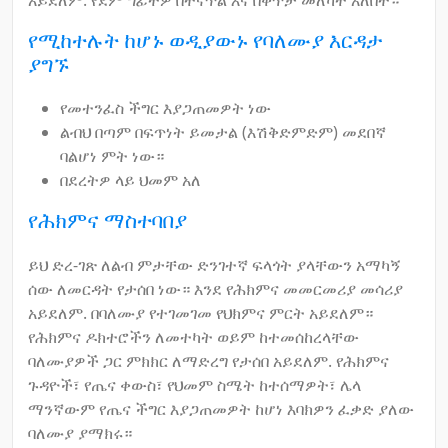
የሚከተሉት ከሆኑ ወዲያውኑ የባለሙያ እርዳታ
ያግኙ
የመተንፈስ ችግር እያጋጠመዎት ነው
ልብህ በጣም በፍጥነት ይመታል (እሽቅድምድም) መደበኛ
ባልሆነ ምት ነው።
በደረትዎ ላይ ህመም አለ
የሕክምና ማስተባበያ
ይህ ድረ-ገጽ ለልብ ምታቸው ድንገተኛ ፍላጎት ያላቸውን አማካኝ
ሰው ለመርዳት የታሰበ ነው። እንደ የሕክምና መመርመሪያ መሳሪያ
አይደለም. በባለሙያ የተገመገመ የህክምና ምርት አይደለም።
የሕክምና ዶክተሮችን ለመተካት ወይም ከተመሰከረላቸው
ባለሙያዎች ጋር ምክክር ለማድረግ የታሰበ አይደለም. የሕክምና
ጉዳዮች፣ የጤና ቀውስ፣ የህመም ስሜት ከተሰማዎት፣ ሌላ
ማንኛውም የጤና ችግር እያጋጠመዎት ከሆነ እባክዎን ፈቃድ ያለው
ባለሙያ ያማክሩ።