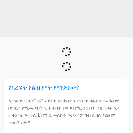
የእረፍት የልብ ምት ምንድነው?
ለተወሰነ ጊዜ ምንም አይነት እንቅስቃሴ ውስጥ ካልተሳተፉ ልብዎ
በደቂቃ የሚመታበት ጊዜ ብዛት ነው። በሚያነቡበት ጊዜ፣ ሶፋ ላይ
ተቀምጠው ቴሌቪዥን ሲመለከቱ ወይም ምግብ ሲበሉ የልብዎ
መጠን ነው።