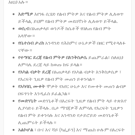
እዚህ አሉ።
እድሜዎ
እየገፋ ሲሄድ የልብ ምትዎ እና የልብ ምትዎ ሊለወጥ
ይችላል, ይህም የልብ ምትዎ መደበኛነት ሊለወጥ ይችላል.
ወሲብ
በአጠቃላይ ወንዶች ከሴቶች የበለጠ የልብ ምት
አላቸው።
የቤተሰብ ታሪክ
አንዳንድ የሕክምና ሁኔታዎች በዘር የሚተላለፉ
ናቸው።
የተግባር ደረጃ የልብ ምትዎ በእንቅስቃሴ
ይጨምራል፣ ስለዚህ
ለምሳሌ ደረጃ ላይ ከወጡ ከፍ ይላል።
የአካል ብቃት ደረጃ
በአጠቃላይ የአካል ብቃት እንቅስቃሴዎ ፣
የእረፍት ጊዜዎ የልብ ምት መጠን ይቀንሳል።
የአካባቢ ሙቀት
ሞቃት የአየር ሁኔታ እና የሙቀት መጠን ልብዎ
በፍጥነት እንዲፈስ ይፈልጋል።
የመድሃኒት
መድሃኒቶች በእረፍት ጊዜዎ የልብ ምት ላይ ተጽእኖ
ሊያሳድሩ ይችላሉ. ቤታ ማገጃዎች ለምሳሌ የእረፍት ጊዜዎን
የልብ ምት ይቀንሳሉ እና አንዳንድ የታይሮይድ መድሃኒቶች
ሊጨምሩት ይችላሉ።
አልኮሆል
፣ ቡና እና ሻይ (ካፌይን) እና ማጨስ ሁሉም በእረፍት