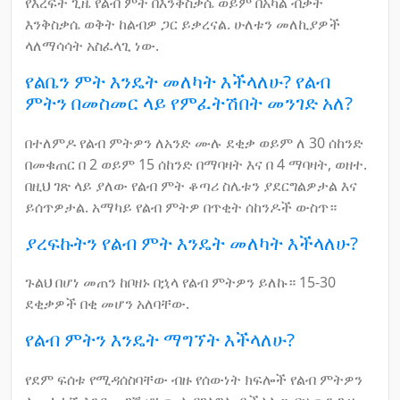
የእረፍት ጊዜ የልብ ምት በእንቅስቃሴ ወይም በአካል ብቃት
እንቅስቃሴ ወቅት ከልብዎ ጋር ይቃረናል. ሁለቱን መለኪያዎች
ላለማሳሳት አስፈላጊ ነው.
የልቤን ምት እንዴት መለካት እችላለሁ? የልብ
ምትን በመስመር ላይ የምፈትሽበት መንገድ አለ?
በተለምዶ የልብ ምትዎን ለአንድ ሙሉ ደቂቃ ወይም ለ 30 ሰከንድ
በመቁጠር በ 2 ወይም 15 ሰከንድ በማባዛት እና በ 4 ማባዛት, ወዘተ.
በዚህ ገጽ ላይ ያለው የልብ ምት ቆጣሪ ስሌቱን ያደርግልዎታል እና
ይሰጥዎታል. አማካይ የልብ ምትዎ በጥቂት ሰከንዶች ውስጥ።
ያረፍኩትን የልብ ምት እንዴት መለካት እችላለሁ?
ጉልህ በሆነ መጠን ከቦዘኑ በኋላ የልብ ምትዎን ይለኩ። 15-30
ደቂቃዎች በቂ መሆን አለባቸው.
የልብ ምትን እንዴት ማግኘት እችላለሁ?
የደም ፍሰቱ የሚዳሰስባቸው ብዙ የሰውነት ክፍሎች የልብ ምትዎን