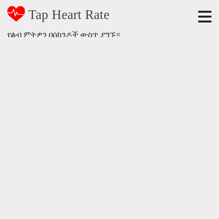
Tap Heart Rate
የልብ ምትዎን በሰከንዶች ውስጥ ያግኙ።