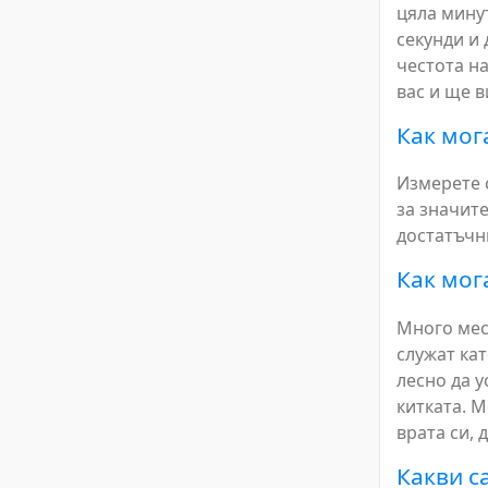
цяла минут
секунди и 
честота н
вас и ще в
Как мог
Измерете с
за значите
достатъчн
Как мог
Много мест
служат кат
лесно да у
китката. 
врата си, 
Какви с