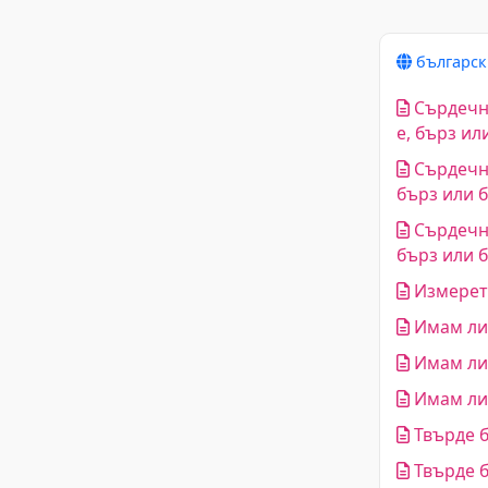
българс
Сърдечни
е, бърз ил
Сърдечни
бърз или 
Сърдечни
бърз или 
Измерете
Имам ли
Имам ли
Имам ли 
Твърде б
Твърде б