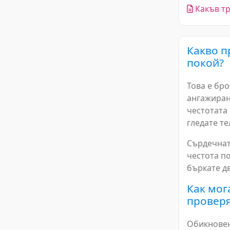
Какъв тр
Какво п
покой?
Това е бро
ангажирани
честотата 
гледате те
Сърдечнат
честота п
бъркате д
Как мог
проверя
Обикновен