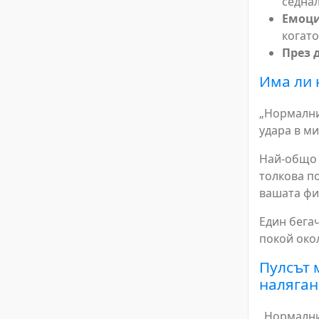
седнал
Емоци
когато
През 
Има ли 
„Нормалния
удара в ми
Най-общо к
толкова п
вашата фи
Един бегач
покой окол
Пулсът 
наляган
„Нормални