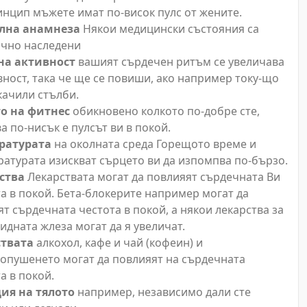
нцип мъжете имат по-висок пулс от жените.
лна анамнеза
Някои медицински състояния са
ично наследени
на активност
вашият сърдечен ритъм се увеличава
вност, така че ще се повиши, ако например току-що
качили стълби.
о на фитнес
обикновено колкото по-добре сте,
а по-нисък е пулсът ви в покой.
ратурата
на околната среда Горещото време и
атурата изискват сърцето ви да изпомпва по-бързо.
ства
Лекарствата могат да повлияят сърдечната Ви
а в покой. Бета-блокерите например могат да
т сърдечната честота в покой, а някои лекарства за
дната жлеза могат да я увеличат.
твата
алкохол, кафе и чай (кофеин) и
опушенето могат да повлияят на сърдечната
а в покой.
ия на тялото
например, независимо дали сте