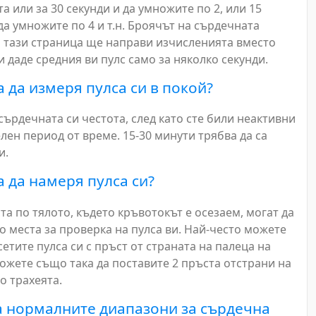
а или за 30 секунди и да умножите по 2, или 15
да умножите по 4 и т.н. Броячът на сърдечната
а тази страница ще направи изчисленията вместо
и даде средния ви пулс само за няколко секунди.
а да измеря пулса си в покой?
ърдечната си честота, след като сте били неактивни
лен период от време. 15-30 минути трябва да са
и.
а да намеря пулса си?
а по тялото, където кръвотокът е осезаем, могат да
о места за проверка на пулса ви. Най-често можете
сетите пулса си с пръст от страната на палеца на
Можете също така да поставите 2 пръста отстрани на
до трахеята.
а нормалните диапазони за сърдечна