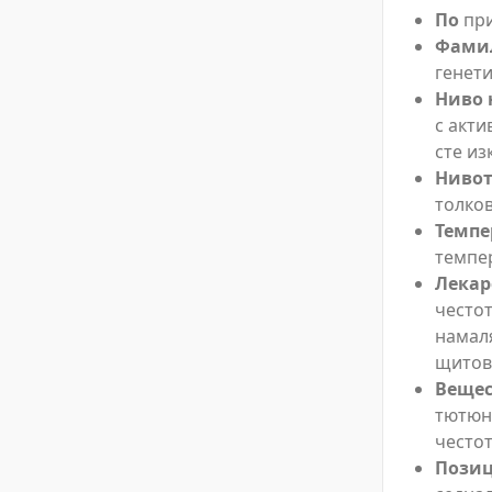
По
при
Фами
генет
Ниво 
с акти
сте из
Нивот
толков
Темпе
темпер
Лекар
честот
намаля
щитови
Вещес
тютюн
честот
Позиц