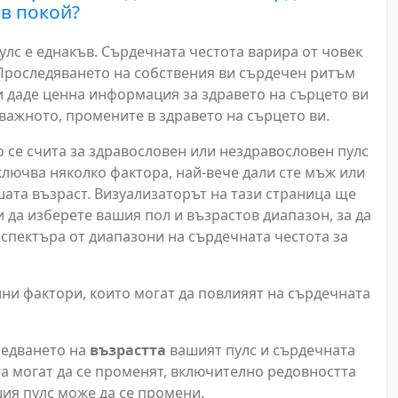
 в покой?
улс е еднакъв. Сърдечната честота варира от човек
 Проследяването на собствения ви сърдечен ритъм
и даде ценна информация за здравето на сърцето ви
-важното, промените в здравето на сърцето ви.
о се счита за здравословен или нездравословен пулс
ключва няколко фактора, най-вече дали сте мъж или
шата възраст. Визуализаторът на тази страница ще
 да изберете вашия пол и възрастов диапазон, за да
 спектъра от диапазони на сърдечната честота за
лни фактори, които могат да повлияят на сърдечната
редването на
възрастта
вашият пулс и сърдечната
а могат да се променят, включително редовността
ия пулс може да се промени.