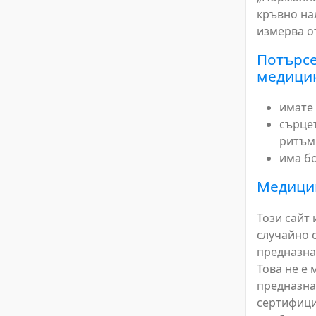
кръвно на
измерва о
Потърсе
медицин
имате
сърцет
ритъм
има бо
Медицин
Този сайт 
случайно с
предназна
Това не е
предназна
сертифици