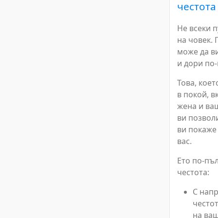
честота
Не всеки п
на човек.
може да в
и дори по
Това, коет
в покой, в
жена и ва
ви позволи
ви покаже
вас.
Ето по-пъ
честота:
С нап
честот
на ваш