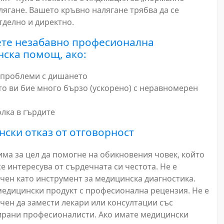
лягане. Вашето кръвно налягане трябва да се
тделно и директно.
те незабавно професионална
ска помощ, ако:
 проблеми с дишането
о ви бие много бързо (ускорено) с неравномерен
лка в гърдите
ски отказ от отговорност
има за цел да помогне на обикновения човек, който
е интересува от сърдечната си честота. Не е
чен като инструмент за медицинска диагностика.
 медицински продукт с професионална рецензия. Не е
чен да замести лекари или консултации със
рани професионалисти. Ако имате медицински