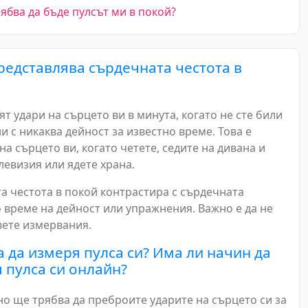
ябва да бъде пулсът ми в покой?
редставлява сърдечната честота в
ят удари на сърцето ви в минута, когато не сте били
 с никаква дейност за известно време. Това е
на сърцето ви, когато четете, седите на дивана и
левизия или ядете храна.
а честота в покой контрастира с сърдечната
о време на дейност или упражнения. Важно е да не
вете измервания.
а да измеря пулса си? Има ли начин да
 пулса си онлайн?
о ще трябва да преброите ударите на сърцето си за