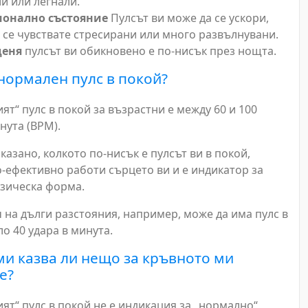
и или легнали.
онално състояние
Пулсът ви може да се ускори,
 се чувствате стресирани или много развълнувани.
деня
пулсът ви обикновено е по-нисък през нощта.
нормален пулс в покой?
т“ пулс в покой за възрастни е между 60 и 100
нута (BPM).
азано, колкото по-нисък е пулсът ви в покой,
о-ефективно работи сърцето ви и е индикатор за
зическа форма.
 на дълги разстояния, например, може да има пулс в
о 40 удара в минута.
ми казва ли нещо за кръвното ми
е?
ят“ пулс в покой не е индикация за „нормално“