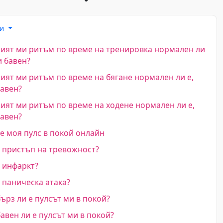
ки
ят ми ритъм по време на тренировка нормален ли
и бавен?
ят ми ритъм по време на бягане нормален ли е,
бавен?
ят ми ритъм по време на ходене нормален ли е,
бавен?
 моя пулс в покой онлайн
 пристъп на тревожност?
 инфаркт?
паническа атака?
ърз ли е пулсът ми в покой?
авен ли е пулсът ми в покой?