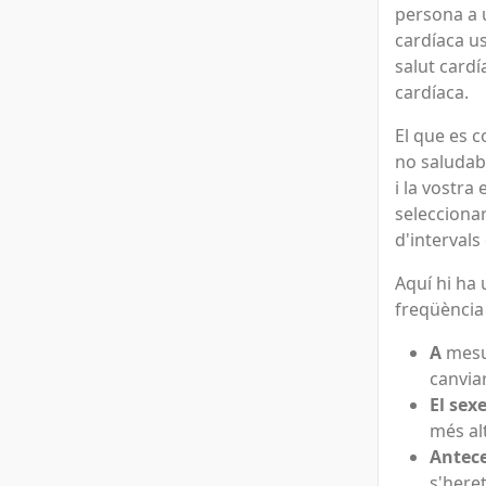
persona a u
cardíaca u
salut cardí
cardíaca.
El que es 
no saludab
i la vostra
seleccionar
d'intervals
Aquí hi ha
freqüència
A
mesur
canviar
El sex
més al
Antece
s'here