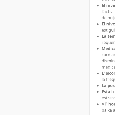
El nive
l'acti
de puja
El nive
estigu
La te
requer
Medic
cardía
dismin
medica
L'
alcoh
la fre
La pos
Estat 
estres
A l'
hor
baixa a