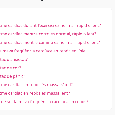
tme cardíac durant l'exercici és normal, ràpid o lent?
tme cardíac mentre corro és normal, ràpid o lent?
tme cardíac mentre camino és normal, ràpid o lent?
 meva freqüència cardíaca en repòs en línia
tac d'ansietat?
tac de cor?
tac de pànic?
tme cardíac en repòs és massa ràpid?
tme cardíac en repòs és massa lent?
de ser la meva freqüència cardíaca en repòs?