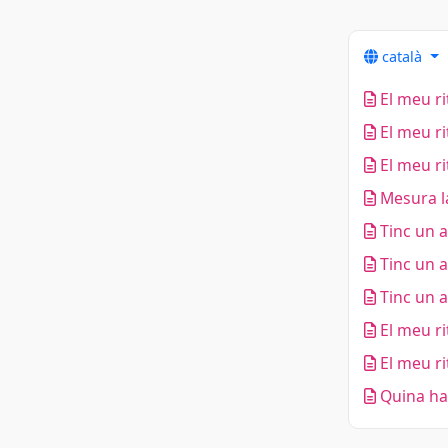
català
El meu ri
El meu ri
El meu ri
Mesura la
Tinc un a
Tinc un a
Tinc un a
El meu ri
El meu ri
Quina ha 