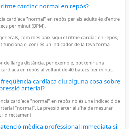
 ritme cardíac normal en repòs?
ia cardíaca "normal" en repòs per als adults és d'entre
tecs per minut (BPM).
enerals, com més baix sigui el ritme cardíac en repòs,
t funciona el cor i és un indicador de la teva forma
 de llarga distància, per exemple, pot tenir una
cardíaca en repòs al voltant de 40 batecs per minut.
freqüència cardíaca diu alguna cosa sobre
pressió arterial?
ncia cardíaca "normal" en repòs no és una indicació de
arterial "normal". La pressió arterial s'ha de mesurar
 i directament.
atenció mèdica professional immediata si: