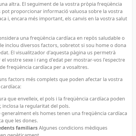
na altra. El seguiment de la vostra pròpia freqüència
s pot proporcionar informació valuosa sobre la vostra
aca i, encara més important, els canvis en la vostra salut
considera una freqüència cardíaca en repòs saludable o
le inclou diversos factors, sobretot si sou home o dona
 edat. El visualitzador d'aquesta pàgina us permetrà
 el vostre sexe i rang d'edat per mostrar-vos l'espectre
 de freqüència cardíaca per a vosaltres.
 uns factors més complets que poden afectar la vostra
 cardíaca:
a que envelleix, el pols i la freqüència cardíaca poden
, inclosa la regularitat del pols.
e
generalment els homes tenen una freqüència cardíaca
ta que les dones.
dents familiars
Algunes condicions mèdiques
ten genèticament