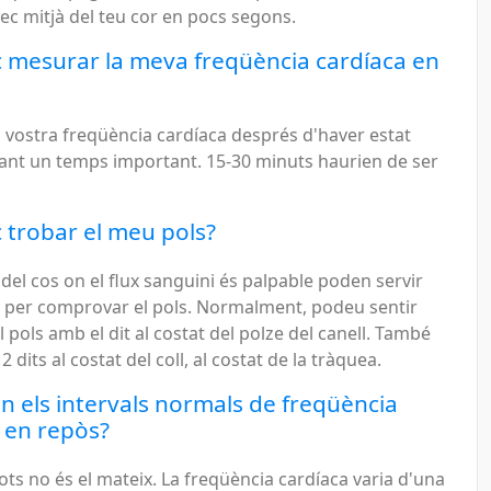
ec mitjà del teu cor en pocs segons.
 mesurar la meva freqüència cardíaca en
 vostra freqüència cardíaca després d'haver estat
rant un temps important. 15-30 minuts haurien de ser
trobar el meu pols?
 del cos on el flux sanguini és palpable poden servir
s per comprovar el pols. Normalment, podeu sentir
l pols amb el dit al costat del polze del canell. També
 dits al costat del coll, al costat de la tràquea.
n els intervals normals de freqüència
 en repòs?
tots no és el mateix. La freqüència cardíaca varia d'una