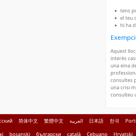
tens p
el teu
hi ha d
Exempció
Aquest llo
interès cas
una eina d
professiona
consultes p
una crisi m
consulteu u
сский
简体中文
繁體中文
العربية
日本語
한국
Por
кі
bosanski
български
català
Cebuano
Hrvatski