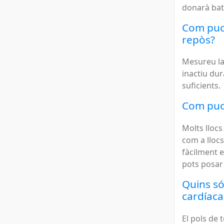
donarà bat
Com puc
repòs?
Mesureu la
inactiu du
suficients.
Com puc 
Molts llocs
com a lloc
fàcilment e
pots posar 2
Quins só
cardíaca
El pols de 