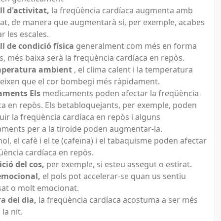
ll d'activitat,
la freqüència cardíaca augmenta amb
vitat, de manera que augmentarà si, per exemple, acabes
r les escales.
ll de condició física
generalment com més en forma
is, més baixa serà la freqüència cardíaca en repòs.
mperatura ambient
, el clima calent i la temperatura
eixen que el cor bombegi més ràpidament.
aments Els
medicaments poden afectar la freqüència
ca en repòs. Els betabloquejants, per exemple, poden
uir la freqüència cardíaca en repòs i alguns
ments per a la tiroide poden augmentar-la.
ol, el cafè i el te (cafeïna) i el tabaquisme poden afectar
qüència cardíaca en repòs.
ició del cos,
per exemple, si esteu assegut o estirat.
emocional,
el pols pot accelerar-se quan us sentiu
sat o molt emocionat.
a del dia,
la freqüència cardíaca acostuma a ser més
 la nit.