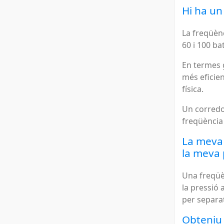
Hi ha un
La freqüènc
60 i 100 ba
En termes g
més eficien
física.
Un corredor
freqüència 
La meva 
la meva 
Una freqüè
la pressió 
per separat
Obteniu 