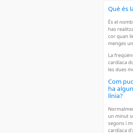
Què és l
És el nomb
has realitz
cor quan ll
menges un
La freqüèn
cardíaca du
les dues m
Com puc 
ha algu
línia?
Normalment
un minut se
segons i mu
cardíaca d'