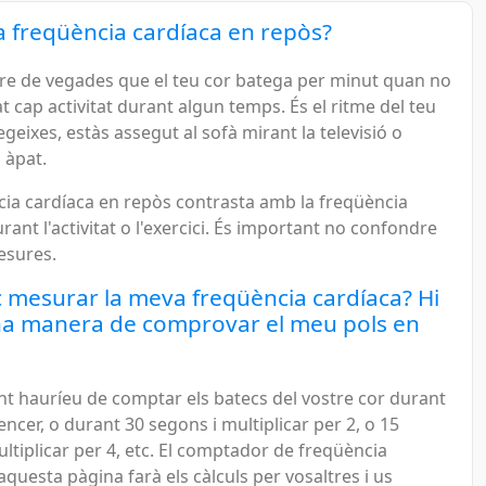
a freqüència cardíaca en repòs?
re de vegades que el teu cor batega per minut quan no
at cap activitat durant algun temps. És el ritme del teu
egeixes, estàs assegut al sofà mirant la televisió o
 àpat.
cia cardíaca en repòs contrasta amb la freqüència
rant l'activitat o l'exercici. És important no confondre
esures.
mesurar la meva freqüència cardíaca? Hi
na manera de comprovar el meu pols en
 hauríeu de comptar els batecs del vostre cor durant
ncer, o durant 30 segons i multiplicar per 2, o 15
ltiplicar per 4, etc. El comptador de freqüència
aquesta pàgina farà els càlculs per vosaltres i us