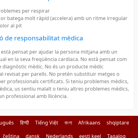
roblemes per respirar
 cor batega molt ràpid (accelera) amb un ritme irregular
olor al pit
 de responsabilitat mèdica
c està pensat per ajudar la persona mitjana amb un
ual en la seva freqüència cardíaca. No està pensat com
e diagnòstic mèdic. No és un producte mèdic
l revisat per parells. No pretén substituir metges o
er professionals certificats. Si teniu problemes mèdics,
èdica, us sentiu malalt o teniu altres problemes mèdics,
n professional amb llicència.
tuguês
हिन्दी
Tiếng Việt
বাংলা
Afrikaans
shqiptare
čeština
dansk
Nederlands
eesti keel
Tagalog