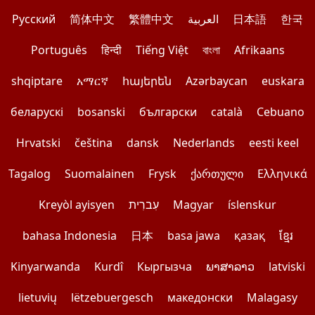
Pусский
简体中文
繁體中文
العربية
日本語
한국
Português
हिन्दी
Tiếng Việt
বাংলা
Afrikaans
shqiptare
አማርኛ
հայերեն
Azərbaycan
euskara
беларускі
bosanski
български
català
Cebuano
Hrvatski
čeština
dansk
Nederlands
eesti keel
Tagalog
Suomalainen
Frysk
ქართული
Ελληνικά
Kreyòl ayisyen
עִברִית
Magyar
íslenskur
bahasa Indonesia
日本
basa jawa
қазақ
ខ្មែរ
Kinyarwanda
Kurdî
Кыргызча
ພາສາລາວ
latviski
lietuvių
lëtzebuergesch
македонски
Malagasy