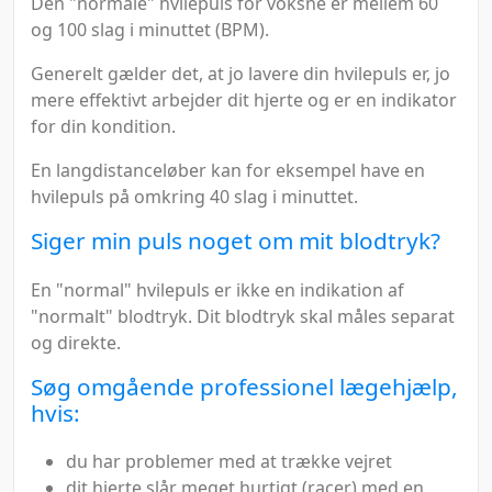
Den "normale" hvilepuls for voksne er mellem 60
og 100 slag i minuttet (BPM).
Generelt gælder det, at jo lavere din hvilepuls er, jo
mere effektivt arbejder dit hjerte og er en indikator
for din kondition.
En langdistanceløber kan for eksempel have en
hvilepuls på omkring 40 slag i minuttet.
Siger min puls noget om mit blodtryk?
En "normal" hvilepuls er ikke en indikation af
"normalt" blodtryk. Dit blodtryk skal måles separat
og direkte.
Søg omgående professionel lægehjælp,
hvis:
du har problemer med at trække vejret
dit hjerte slår meget hurtigt (racer) med en