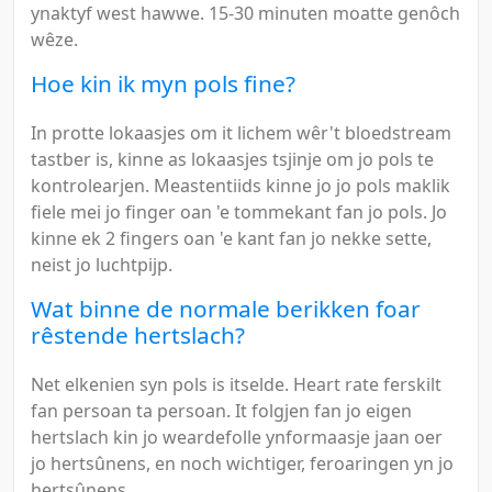
ynaktyf west hawwe. 15-30 minuten moatte genôch
wêze.
Hoe kin ik myn pols fine?
In protte lokaasjes om it lichem wêr't bloedstream
tastber is, kinne as lokaasjes tsjinje om jo pols te
kontrolearjen. Meastentiids kinne jo jo pols maklik
fiele mei jo finger oan 'e tommekant fan jo pols. Jo
kinne ek 2 fingers oan 'e kant fan jo nekke sette,
neist jo luchtpijp.
Wat binne de normale berikken foar
rêstende hertslach?
Net elkenien syn pols is itselde. Heart rate ferskilt
fan persoan ta persoan. It folgjen fan jo eigen
hertslach kin jo weardefolle ynformaasje jaan oer
jo hertsûnens, en noch wichtiger, feroaringen yn jo
hertsûnens.