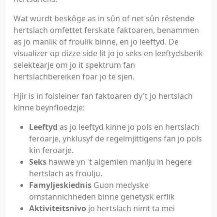
Wat wurdt beskôge as in sûn of net sûn rêstende
hertslach omfettet ferskate faktoaren, benammen
as jo manlik of froulik binne, en jo leeftyd. De
visualizer op dizze side lit jo jo seks en leeftydsberik
selektearje om jo it spektrum fan
hertslachbereiken foar jo te sjen.
Hjir is in folsleiner fan faktoaren dy't jo hertslach
kinne beynfloedzje:
Leeftyd
as jo leeftyd kinne jo pols en hertslach
feroarje, ynklusyf de regelmjittigens fan jo pols
kin feroarje.
Seks
hawwe yn 't algemien manlju in hegere
hertslach as froulju.
Famyljeskiednis
Guon medyske
omstannichheden binne genetysk erflik
Aktiviteitsnivo
jo hertslach nimt ta mei