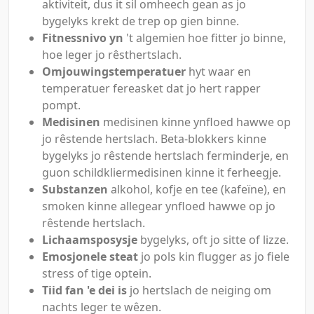
aktiviteit, dus it sil omheech gean as jo
bygelyks krekt de trep op gien binne.
Fitnessnivo yn
't algemien hoe fitter jo binne,
hoe leger jo rêsthertslach.
Omjouwingstemperatuer
hyt waar en
temperatuer fereasket dat jo hert rapper
pompt.
Medisinen
medisinen kinne ynfloed hawwe op
jo rêstende hertslach. Beta-blokkers kinne
bygelyks jo rêstende hertslach ferminderje, en
guon schildkliermedisinen kinne it ferheegje.
Substanzen
alkohol, kofje en tee (kafeïne), en
smoken kinne allegear ynfloed hawwe op jo
rêstende hertslach.
Lichaamsposysje
bygelyks, oft jo sitte of lizze.
Emosjonele steat
jo pols kin flugger as jo fiele
stress of tige optein.
Tiid fan 'e dei is
jo hertslach de neiging om
nachts leger te wêzen.