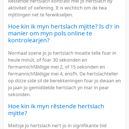
Rêstende hertslach kontrast mei jo hertslach by
aktiviteit of oefening. It is wichtich om de twa
mjittingen net te ferwikseljen.
Hoe kin ik myn hertslach mjitte? Is d'r in
manier om myn pols online te
kontrolearjen?
Normaal soene jo jo hertslach moatte telle foar in
heule minút, of foar 30 sekonden en
fermannichfâldigje mei 2, of 15 sekonden en
fermannichfâldigje mei 4, ensfh. De hertslachteller
op dizze side sil de berekkeningen foar jo dwaan en
jo jaan jo gemiddelde hertslach yn mar in pear
sekonden.
Hoe kin ik myn rêstende hertslach
mjitte?
Meitsje jo hertslach nei't jo in signifikante tiid