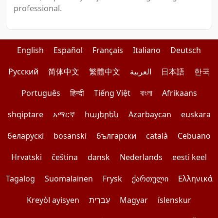
professional.
English
Español
Français
Italiano
Deutsch
Pусский
简体中文
繁體中文
العربية
日本語
한국
Português
हिन्दी
Tiếng Việt
বাংলা
Afrikaans
shqiptare
አማርኛ
հայերեն
Azərbaycan
euskara
беларускі
bosanski
български
català
Cebuano
Hrvatski
čeština
dansk
Nederlands
eesti keel
Tagalog
Suomalainen
Frysk
ქართული
Ελληνικά
Kreyòl ayisyen
עִברִית
Magyar
íslenskur