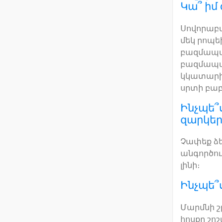
Կա՞ իմ
Սովորաբա
մեկ րոպե
բազմապատ
բազմապատ
կկատարի 
սրտի բաբ
Ինչպե՞
զարկեր
Չափեք ձե
անգործու
լինի։
Ինչպե՞
Մարմնի շ
հոսքը շո