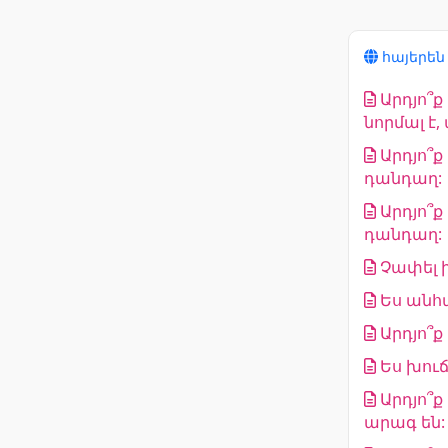
հայերե
Արդյո՞
նորմալ է
Արդյո՞ք
դանդաղ:
Արդյո՞ք 
դանդաղ:
Չափել 
Ես անհ
Արդյո՞ք
Ես խուճ
Արդյո՞
արագ են: