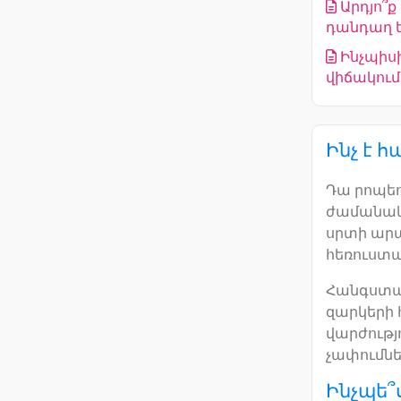
Արդյո՞
դանդաղ ե
Ինչպիսի
վիճակում
Ինչ է 
Դա րոպեո
ժամանակ 
սրտի արա
հեռուստա
Հանգստան
զարկերի 
վարժությ
չափումնե
Ինչպե՞