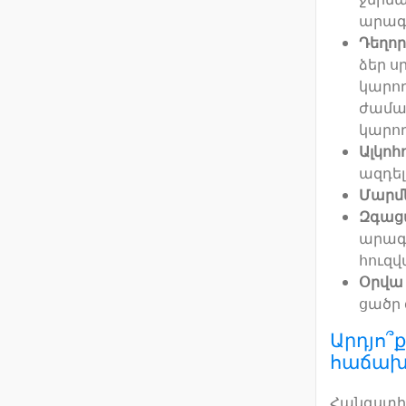
արագ 
Դեղոր
ձեր ս
կարող
ժաման
կարող
Ալկոհ
ազդե
Մարմն
Զգացմ
արագա
հուզվ
Օրվա
ցածր 
Արդյո՞
հաճախո
Հանգստի 