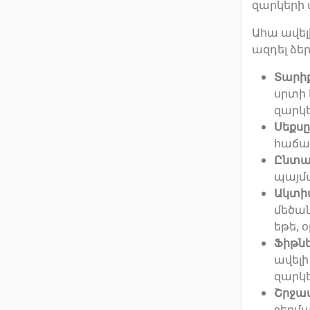
զարկերի 
Ահա ավել
ազդել ձե
Տարի
սրտի 
զարկե
Սեքսը
հաճախ
Ընտա
պայմ
Ակտի
մեծան
եթե, 
Ֆիթն
ավելի
զարկ
Շրջա
ջերմա