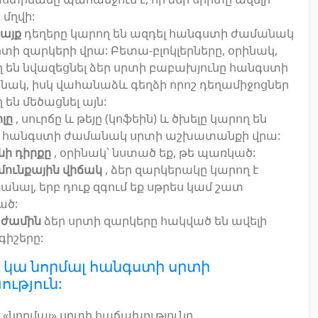
մղվի:
այք
դեղերը կարող են ազդել հանգստի ժամանակ
րտի զարկերի վրա: Բետա-բլոկլերները, օրինակ,
 են նվազեցնել ձեր սրտի բաբախյունը հանգստի
ակ, իսկ վահանաձև գեղձի որոշ դեղամիջոցներ
 են մեծացնել այն:
ոլը
, սուրճը և թեյը (կոֆեին) և ծխելը կարող են
լ հանգստի ժամանակ սրտի աշխատանքի վրա:
ի դիրքը
, օրինակ՝ նստած եք, թե պառկած:
ունքային վիճակ
, ձեր զարկերակը կարող է
նալ, երբ դուք զգում եք սթրես կամ շատ
ած:
 ժամին
ձեր սրտի զարկերը հակված են ավելի
գիշերը:
ք կա նորմալ հանգստի սրտի
ւթյուն:
«նորմալ» սրտի հաճախությունը