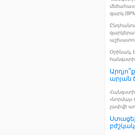
մեծահասա
զարկ (BPM
Ընդհանու
զարկերակ
աշխատում
Օրինակ, 
հանգստի 
Արդյո՞ք
արյան 
Հանգստի 
«նորմալ» 
չափվի առ
Ստացե
բժշկակա