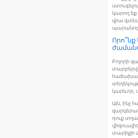
ստուգելո
կարող եք
վրա գտնվ
պարանոցի
Որո՞նք
ժամանա
Բոլորի զ
տարբերվո
հաճախակա
տեղեկութ
կարևոր, 
Այն, ինչ
զարկերակ
դուք տղամ
վիզուալիզ
տարիքի մ