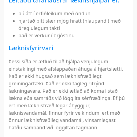
þú átt í erfiðleikum með öndun
hjartað þitt slær mjög hratt (hlaupandi) með
óreglulegum takti
það er verkur í brjóstinu
Læknisfyrirvari
Þessi síða er ætluð til að hjálpa venjulegum
einstaklingi með afslappaðan áhuga á hjartslætti.
Það er ekki hugsað sem læknisfræðilegt
greiningartæki. Það er ekki fagleg ritrýnd
lækningavara. Það er ekki ætlað að koma í stað
lækna eða samráðs við löggilta sérfræðinga. Ef þú
ert með læknisfræðilegar áhyggjur,
læknisvandamál, finnur fyrir veikindum, ert með
önnur læknisfræðileg vandamál, vinsamlegast
hafðu samband við löggiltan fagmann.