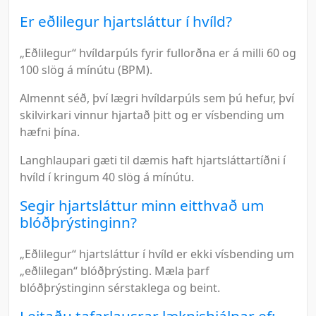
Er eðlilegur hjartsláttur í hvíld?
„Eðlilegur“ hvíldarpúls fyrir fullorðna er á milli 60 og
100 slög á mínútu (BPM).
Almennt séð, því lægri hvíldarpúls sem þú hefur, því
skilvirkari vinnur hjartað þitt og er vísbending um
hæfni þína.
Langhlaupari gæti til dæmis haft hjartsláttartíðni í
hvíld í kringum 40 slög á mínútu.
Segir hjartsláttur minn eitthvað um
blóðþrýstinginn?
„Eðlilegur“ hjartsláttur í hvíld er ekki vísbending um
„eðlilegan“ blóðþrýsting. Mæla þarf
blóðþrýstinginn sérstaklega og beint.
Leitaðu tafarlausrar læknishjálpar ef: