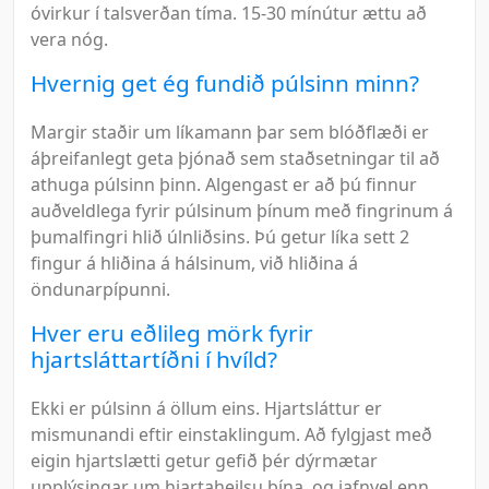
óvirkur í talsverðan tíma. 15-30 mínútur ættu að
vera nóg.
Hvernig get ég fundið púlsinn minn?
Margir staðir um líkamann þar sem blóðflæði er
áþreifanlegt geta þjónað sem staðsetningar til að
athuga púlsinn þinn. Algengast er að þú finnur
auðveldlega fyrir púlsinum þínum með fingrinum á
þumalfingri hlið úlnliðsins. Þú getur líka sett 2
fingur á hliðina á hálsinum, við hliðina á
öndunarpípunni.
Hver eru eðlileg mörk fyrir
hjartsláttartíðni í hvíld?
Ekki er púlsinn á öllum eins. Hjartsláttur er
mismunandi eftir einstaklingum. Að fylgjast með
eigin hjartslætti getur gefið þér dýrmætar
upplýsingar um hjartaheilsu þína, og jafnvel enn