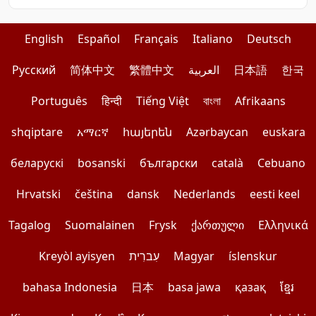
English
Español
Français
Italiano
Deutsch
Pусский
简体中文
繁體中文
العربية
日本語
한국
Português
हिन्दी
Tiếng Việt
বাংলা
Afrikaans
shqiptare
አማርኛ
հայերեն
Azərbaycan
euskara
беларускі
bosanski
български
català
Cebuano
Hrvatski
čeština
dansk
Nederlands
eesti keel
Tagalog
Suomalainen
Frysk
ქართული
Ελληνικά
Kreyòl ayisyen
עִברִית
Magyar
íslenskur
bahasa Indonesia
日本
basa jawa
қазақ
ខ្មែរ