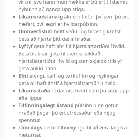
virkni, svo hann mun hækka ef þú ert til dæmis
nýbúinn að ganga upp stiga.
Líkamsræktarstig
almennt eftir því sem þú ert
hæfari, því lægri er hvíldarpúlsinn.
Umhverfishiti
heitt veður og hitastig krefst
þess að hjarta þitt dælir hraðar.
Lyf
lyf geta haft áhrif á hjartsláttartíðni í hvíld.
Beta blokkar geta til dæmis lækkað
hjartsláttartíðni í hvíld og sum skjaldkirtilslyf
geta aukið hann.
Efni
áfengi, kaffi og te (koffín) og reykingar
geta öll haft áhrif á hjartsláttartíðni í hvíld.
Líkamsstaða
til dæmis, hvort sem þú situr upp
eða liggur.
Tilfinningalegt ástand
púlsinn þinn getur
hraðað þegar þú ert stressaður eða mjög
spenntur.
Tími dags
hefur tilhneigingu til að vera lægri á
næturnar.