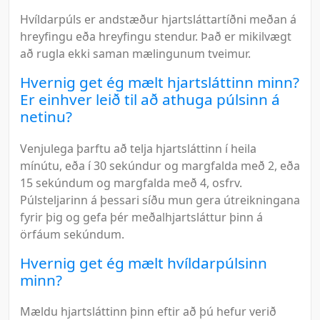
Hvíldarpúls er andstæður hjartsláttartíðni meðan á
hreyfingu eða hreyfingu stendur. Það er mikilvægt
að rugla ekki saman mælingunum tveimur.
Hvernig get ég mælt hjartsláttinn minn?
Er einhver leið til að athuga púlsinn á
netinu?
Venjulega þarftu að telja hjartsláttinn í heila
mínútu, eða í 30 sekúndur og margfalda með 2, eða
15 sekúndum og margfalda með 4, osfrv.
Púlsteljarinn á þessari síðu mun gera útreikningana
fyrir þig og gefa þér meðalhjartsláttur þinn á
örfáum sekúndum.
Hvernig get ég mælt hvíldarpúlsinn
minn?
Mældu hjartsláttinn þinn eftir að þú hefur verið