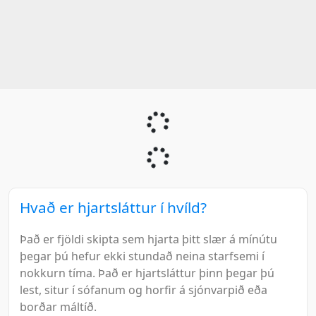
Hvað er hjartsláttur í hvíld?
Það er fjöldi skipta sem hjarta þitt slær á mínútu
þegar þú hefur ekki stundað neina starfsemi í
nokkurn tíma. Það er hjartsláttur þinn þegar þú
lest, situr í sófanum og horfir á sjónvarpið eða
borðar máltíð.