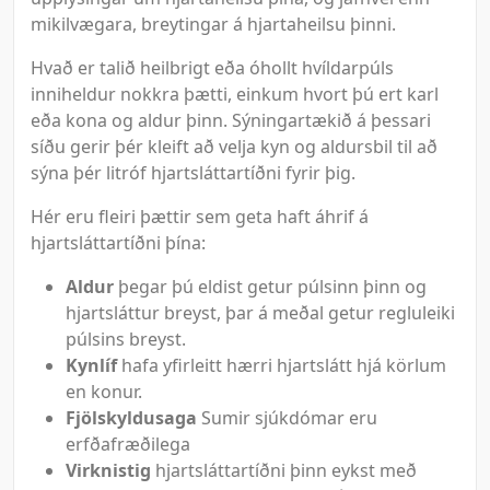
mikilvægara, breytingar á hjartaheilsu þinni.
Hvað er talið heilbrigt eða óhollt hvíldarpúls
inniheldur nokkra þætti, einkum hvort þú ert karl
eða kona og aldur þinn. Sýningartækið á þessari
síðu gerir þér kleift að velja kyn og aldursbil til að
sýna þér litróf hjartsláttartíðni fyrir þig.
Hér eru fleiri þættir sem geta haft áhrif á
hjartsláttartíðni þína:
Aldur
þegar þú eldist getur púlsinn þinn og
hjartsláttur breyst, þar á meðal getur regluleiki
púlsins breyst.
Kynlíf
hafa yfirleitt hærri hjartslátt hjá körlum
en konur.
Fjölskyldusaga
Sumir sjúkdómar eru
erfðafræðilega
Virknistig
hjartsláttartíðni þinn eykst með