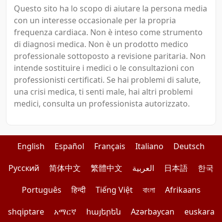
Questo sito ha lo scopo di aiutare la persona media
con un interesse occasionale per la propria
frequenza cardiaca. Non è inteso come strumento
di diagnosi medica. Non è un prodotto medico
professionale sottoposto a revisione paritaria. Non
intende sostituire i medici o le consultazioni con
professionisti certificati. Se hai problemi di salute,
una crisi medica, ti senti male, hai altri problemi
medici, consulta un professionista autorizzato.
English
Español
Français
Italiano
Deutsch
Pусский
简体中文
繁體中文
العربية
日本語
한국
Português
हिन्दी
Tiếng Việt
বাংলা
Afrikaans
shqiptare
አማርኛ
հայերեն
Azərbaycan
euskara