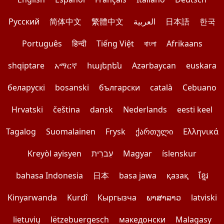
Pусский
简体中文
繁體中文
العربية
日本語
한국
Português
हिन्दी
Tiếng Việt
বাংলা
Afrikaans
shqiptare
አማርኛ
հայերեն
Azərbaycan
euskara
беларускі
bosanski
български
català
Cebuano
Hrvatski
čeština
dansk
Nederlands
eesti keel
Tagalog
Suomalainen
Frysk
ქართული
Ελληνικά
Kreyòl ayisyen
עִברִית
Magyar
íslenskur
bahasa Indonesia
日本
basa jawa
қазақ
ខ្មែរ
Kinyarwanda
Kurdî
Кыргызча
ພາສາລາວ
latviski
lietuvių
lëtzebuergesch
македонски
Malagasy