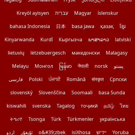
Kreyòl ayisyen
עִברִית
Magyar
íslenskur
bahasa Indonesia
日本
basa jawa
қазақ
ខ្មែរ
Kinyarwanda
Kurdî
Кыргызча
ພາສາລາວ
latviski
lietuvių
lëtzebuergesch
македонски
Malagasy
Melayu
Монгол
မြန်မာ
नेपाली
norsk
پښتو
فارسی
Polski
ਪੰਜਾਬੀ
Română
संस्कृत
Српски
slovenský
Slovenščina
Soomaali
basa Sunda
kiswahili
svenska
Tagalog
тоҷикӣ
தமிழ்
ไทย
ትግሪኛ
Tsonga
Türk
Türkmenler
українська
اردو
ئۇيغۇر
o&#39;zbek
isiXhosa
יידיש
Yoruba