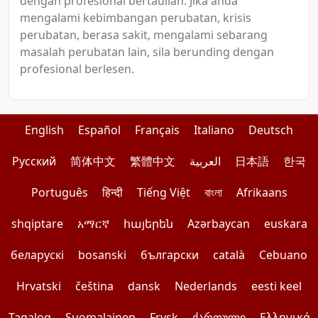
dengan profesional bertauliah. Jika anda
mengalami kebimbangan perubatan, krisis
perubatan, berasa sakit, mengalami sebarang
masalah perubatan lain, sila berunding dengan
profesional berlesen.
English
Español
Français
Italiano
Deutsch
Pусский
简体中文
繁體中文
العربية
日本語
한국
Português
हिन्दी
Tiếng Việt
বাংলা
Afrikaans
shqiptare
አማርኛ
հայերեն
Azərbaycan
euskara
беларускі
bosanski
български
català
Cebuano
Hrvatski
čeština
dansk
Nederlands
eesti keel
Tagalog
Suomalainen
Frysk
ქართული
Ελληνικά