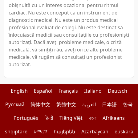
obișnuită cu un interes ocazional pentru ritmul
cardiac. Nu este conceput ca un instrument de
diagnostic medical. Nu este un produs medical
profesional evaluat de colegi. Nu este destinat să
înlocuiască medicii sau consultațiile cu profesioniști
autorizați. Dacă aveți probleme medicale, o criză
medicală, vă simțiți rău, aveți orice alte probleme
medicale, vă rugăm să consultați un profesionist
autorizat.
English
Español
Français
Italiano
Deutsch
Pусский
简体中文
繁體中文
العربية
日本語
한국
Português
हिन्दी
Tiếng Việt
বাংলা
Afrikaans
shqiptare
አማርኛ
հայերեն
Azərbaycan
euskara