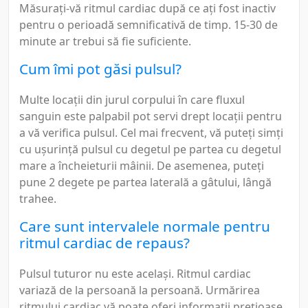
Măsurați-vă ritmul cardiac după ce ați fost inactiv
pentru o perioadă semnificativă de timp. 15-30 de
minute ar trebui să fie suficiente.
Cum îmi pot găsi pulsul?
Multe locații din jurul corpului în care fluxul
sanguin este palpabil pot servi drept locații pentru
a vă verifica pulsul. Cel mai frecvent, vă puteți simți
cu ușurință pulsul cu degetul pe partea cu degetul
mare a încheieturii mâinii. De asemenea, puteți
pune 2 degete pe partea laterală a gâtului, lângă
trahee.
Care sunt intervalele normale pentru
ritmul cardiac de repaus?
Pulsul tuturor nu este același. Ritmul cardiac
variază de la persoană la persoană. Urmărirea
ritmului cardiac vă poate oferi informații prețioase