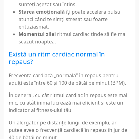
sunteți așezat sau întins.
Starea emoțională
îți poate accelera pulsul
atunci când te simți stresat sau foarte
entuziasmat.
Momentul zilei
ritmul cardiac tinde să fie mai
scăzut noaptea.
Există un ritm cardiac normal în
repaus?
Frecvența cardiacă „normală” în repaus pentru
adulți este între 60 și 100 de bătăi pe minut (BPM).
În general, cu cât ritmul cardiac în repaus este mai
mic, cu atât inima lucrează mai eficient și este un
indicator al fitness-ului tău.
Un alergător pe distanțe lungi, de exemplu, ar
putea avea o frecvență cardiacă în repaus în jur de
40 de bătăi pe minut.