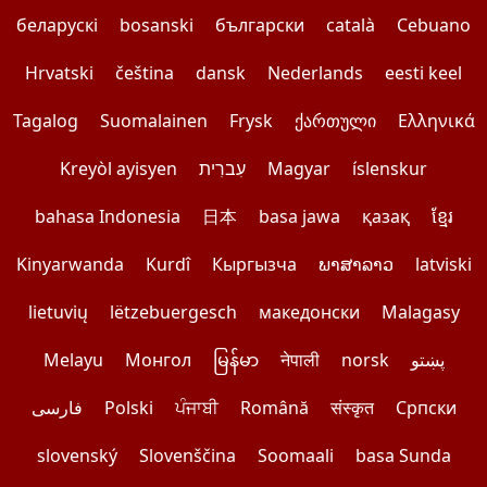
беларускі
bosanski
български
català
Cebuano
Hrvatski
čeština
dansk
Nederlands
eesti keel
Tagalog
Suomalainen
Frysk
ქართული
Ελληνικά
Kreyòl ayisyen
עִברִית
Magyar
íslenskur
bahasa Indonesia
日本
basa jawa
қазақ
ខ្មែរ
Kinyarwanda
Kurdî
Кыргызча
ພາສາລາວ
latviski
lietuvių
lëtzebuergesch
македонски
Malagasy
Melayu
Монгол
မြန်မာ
नेपाली
norsk
پښتو
فارسی
Polski
ਪੰਜਾਬੀ
Română
संस्कृत
Српски
slovenský
Slovenščina
Soomaali
basa Sunda