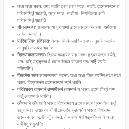
यथा यथा भवतः
वयः
भवति तथा तथा भवतः नाडीः हृदयस्पन्दनं च
परिवर्तयितुं शक्नोति, यत्र भवतः नाडीयाः नियमितता अपि
परिवर्तयितुं शक्नोति ।
यौनसम्बन्धः
सामान्यतया पुरुषाणां हृदयस्पन्दनं स्त्रियाः अपेक्षया
अधिकं भवति ।
पारिवारिकः इतिहासः
केचन चिकित्सास्थितयः आनुवंशिकरूपेण
आनुवंशिकरूपेण भवन्ति
क्रियाकलापस्तरः
क्रियाकलापेन सह भवतः हृदयस्पन्दनं वर्धते,
अतः यदि उदाहरणार्थं भवान् केवलं सोपानं गतः तर्हि उपरि
गमिष्यति।
फिटनेस स्तर
सामान्यतया भवन्तः यथा यथा फिट् भवन्ति तथा तथा
भवतः विश्रामस्य हृदयस्पन्दनं न्यूनं भवति।
परिवेशस्य तापमानं उष्णमौसमं तापमानं
च भवतः हृदयं शीघ्रं पम्पं
कर्तुं आवश्यकं भवति।
औषधानि
औषधानि भवतः विश्रामस्य हृदयस्पन्दनं प्रभावितं कर्तुं
शक्नुवन्ति। उदाहरणार्थं बीटा-ब्लॉकर्-इत्यनेन भवतः विश्राम-
हृदयस्पन्दनं न्यूनीकर्तुं शक्यते, केचन थायरॉयड्-औषधानि च तत्
वर्धयितुं शक्नुवन्ति ।