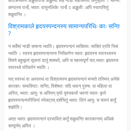
कटिबन्धस्य अङ्गुष्ठपार्श्वे अङ्गुल्या सह नाडीं सहजतया अनुभूयते । भवन्तः
कण्ठस्य पार्श्वे, भवतः वायुनलिकेः पार्श्वे २ अङ्गुलीः अपि स्थापयितुं
शक्नुवन्ति ।
विश्रामकाले हृदयस्पन्दनस्य सामान्यपरिधिः काः सन्ति
?
न सर्वेषां नाडी समाना भवति। हृदयस्पन्दनं व्यक्तितः व्यक्तिं प्रति भिन्नं
भवति । स्वस्य हृदयस्पन्दनस्य निरीक्षणेन भवतः हृदयस्य स्वास्थ्यस्य
विषये बहुमूल्यं सूचनां दातुं शक्यते, अपि च महत्त्वपूर्णं यत् भवतः हृदयस्य
स्वास्थ्ये परिवर्तनं भवति ।
यत् स्वस्थं वा अस्वस्थं वा विश्रामस्य हृदयस्पन्दनं मन्यते तस्मिन् अनेके
कारकाः समाविष्टाः सन्ति, विशेषतः यदि भवान् पुरुषः वा महिला वा
अस्ति, भवतः आयुः च अस्मिन् पृष्ठे दृश्यकर्ता भवन्तं भवतः कृते
हृदयस्पन्दनपरिधिनां स्पेक्ट्रम् दर्शयितुं भवतः लिंगं आयुः च चयनं कर्तुं
शक्नोति।
अत्र भवतः हृदयस्पन्दनं प्रभावितं कर्तुं शक्नुवन्ति कारकानाम् अधिकं
सम्पूर्णम् अस्ति ।