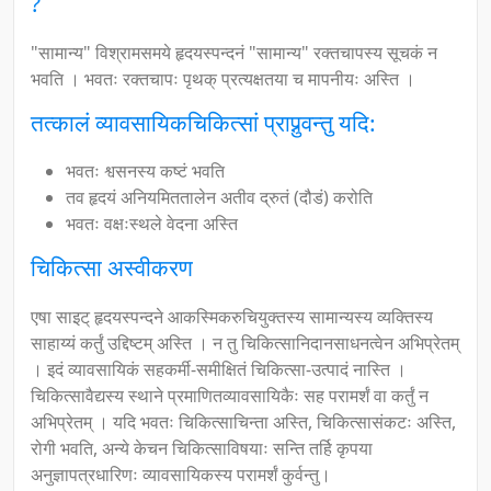
?
"सामान्य" विश्रामसमये हृदयस्पन्दनं "सामान्य" रक्तचापस्य सूचकं न
भवति । भवतः रक्तचापः पृथक् प्रत्यक्षतया च मापनीयः अस्ति ।
तत्कालं व्यावसायिकचिकित्सां प्राप्नुवन्तु यदि:
भवतः श्वसनस्य कष्टं भवति
तव हृदयं अनियमिततालेन अतीव द्रुतं (दौडं) करोति
भवतः वक्षःस्थले वेदना अस्ति
चिकित्सा अस्वीकरण
एषा साइट् हृदयस्पन्दने आकस्मिकरुचियुक्तस्य सामान्यस्य व्यक्तिस्य
साहाय्यं कर्तुं उद्दिष्टम् अस्ति । न तु चिकित्सानिदानसाधनत्वेन अभिप्रेतम्
। इदं व्यावसायिकं सहकर्मी-समीक्षितं चिकित्सा-उत्पादं नास्ति ।
चिकित्सावैद्यस्य स्थाने प्रमाणितव्यावसायिकैः सह परामर्शं वा कर्तुं न
अभिप्रेतम् । यदि भवतः चिकित्साचिन्ता अस्ति, चिकित्सासंकटः अस्ति,
रोगी भवति, अन्ये केचन चिकित्साविषयाः सन्ति तर्हि कृपया
अनुज्ञापत्रधारिणः व्यावसायिकस्य परामर्शं कुर्वन्तु।