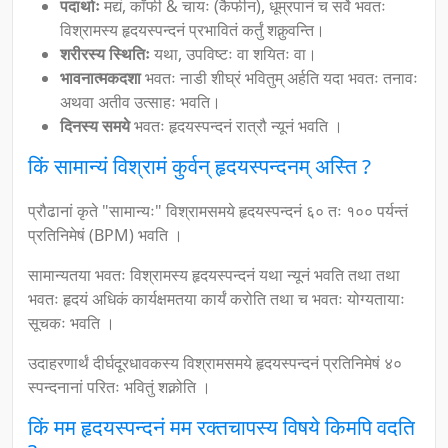
पदार्थाः
मद्यं, कॉफी & चायः (कैफीन), धूम्रपानं च सर्वे भवतः
विश्रामस्य हृदयस्पन्दनं प्रभावितं कर्तुं शक्नुवन्ति।
शरीरस्य स्थितिः
यथा, उपविष्टः वा शयितः वा।
भावनात्मकदशा
भवतः नाडी शीघ्रं भवितुम् अर्हति यदा भवतः तनावः
अथवा अतीव उत्साहः भवति।
दिनस्य समये
भवतः हृदयस्पन्दनं रात्रौ न्यूनं भवति ।
किं सामान्यं विश्रामं कुर्वन् हृदयस्पन्दनम् अस्ति ?
प्रौढानां कृते "सामान्यः" विश्रामसमये हृदयस्पन्दनं ६० तः १०० पर्यन्तं
प्रतिनिमेषं (BPM) भवति ।
सामान्यतया भवतः विश्रामस्य हृदयस्पन्दनं यथा न्यूनं भवति तथा तथा
भवतः हृदयं अधिकं कार्यक्षमतया कार्यं करोति तथा च भवतः योग्यतायाः
सूचकः भवति ।
उदाहरणार्थं दीर्घदूरधावकस्य विश्रामसमये हृदयस्पन्दनं प्रतिनिमेषं ४०
स्पन्दनानां परितः भवितुं शक्नोति ।
किं मम हृदयस्पन्दनं मम रक्तचापस्य विषये किमपि वदति