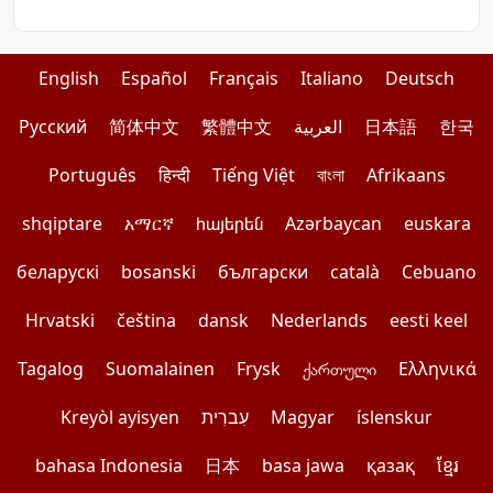
English
Español
Français
Italiano
Deutsch
Pусский
简体中文
繁體中文
العربية
日本語
한국
Português
हिन्दी
Tiếng Việt
বাংলা
Afrikaans
shqiptare
አማርኛ
հայերեն
Azərbaycan
euskara
беларускі
bosanski
български
català
Cebuano
Hrvatski
čeština
dansk
Nederlands
eesti keel
Tagalog
Suomalainen
Frysk
ქართული
Ελληνικά
Kreyòl ayisyen
עִברִית
Magyar
íslenskur
bahasa Indonesia
日本
basa jawa
қазақ
ខ្មែរ