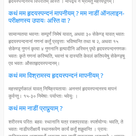
हृदयस्पन्दनस्य विपरीतम् अस्ति । मापद्वयं न भ्रमितुं महत्त्वपूर्णम्।
कथं मम हृदयस्पन्दनं मापनीयम् ? मम नाडीं ऑनलाइन-
परीक्षणस्य उपायः अस्ति वा ?
सामान्यतया भवन्तः सम्पूर्णं निमेषं यावत्, अथवा ३० सेकेण्ड् यावत् भवतः
हृदयस्पन्दनानां गणनां कर्तुं प्रवृत्ताः भविष्यन्ति तथा च २, अथवा १५
सेकेण्ड् गुणनं कृत्वा ४ गुणनानि इत्यादीनि अस्मिन् पृष्ठे हृदयस्पन्दनगणकः
भवतः कृते गणनां करिष्यति, भवन्तं च दास्यति केवलं कतिपयेषु सेकेण्ड्षु
एव भवतः औसतहृदयस्पन्दनम्।
कथं मम विश्रामस्य हृदयस्पन्दनं मापनीयम् ?
महत्त्वपूर्णकालं यावत् निष्क्रियतायाः अनन्तरं हृदयस्पन्दनस्य मापनं
कुर्वन्तु। १५-३० निमेषाः पर्याप्ताः भवेयुः ।
कथं मम नाडीं प्राप्नुयाम् ?
शरीरस्य परितः बहवः स्थानानि यत्र रक्तप्रवाहः स्पर्शयोग्यः भवति, ते
भवतः नाडीपरीक्षायै स्थानरूपेण कार्यं कर्तुं शक्नुवन्ति । प्रायः