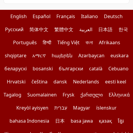
English
Español
Français
Italiano
Deutsch
Pусский
简体中文
繁體中文
العربية
日本語
한국
Português
हिन्दी
Tiếng Việt
বাংলা
Afrikaans
shqiptare
አማርኛ
հայերեն
Azərbaycan
euskara
беларускі
bosanski
български
català
Cebuano
Hrvatski
čeština
dansk
Nederlands
eesti keel
Tagalog
Suomalainen
Frysk
ქართული
Ελληνικά
Kreyòl ayisyen
עִברִית
Magyar
íslenskur
bahasa Indonesia
日本
basa jawa
қазақ
ខ្មែរ