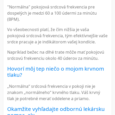
"Normálna" pokojová srdcová frekvencia pre
dospelých je medzi 60 a 100 údermi za minútu
(BPM).
Vo všeobecnosti platí, že čím nižšia je vaša
pokojová srdcová frekvencia, tým efektívnejšie vaše
srdce pracuje a je indikátorom vašej kondície.
Napríklad bežec na dlhé trate môže mať pokojovú
srdcovú frekvenciu okolo 40 úderov za minútu.
Hovorí môj tep niečo o mojom krvnom
tlaku?
„Normálna“ srdcová frekvencia v pokoji nie je
znakom „normálneho“ krvného tlaku. Váš krvný
tlak je potrebné merať oddelene a priamo.
Okamžite vyhľadajte odbornú lekársku
pomoc, ak: