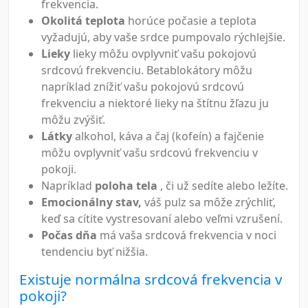
frekvencia.
Okolitá teplota
horúce počasie a teplota
vyžadujú, aby vaše srdce pumpovalo rýchlejšie.
Lieky
lieky môžu ovplyvniť vašu pokojovú
srdcovú frekvenciu. Betablokátory môžu
napríklad znížiť vašu pokojovú srdcovú
frekvenciu a niektoré lieky na štítnu žľazu ju
môžu zvýšiť.
Látky
alkohol, káva a čaj (kofeín) a fajčenie
môžu ovplyvniť vašu srdcovú frekvenciu v
pokoji.
Napríklad
poloha tela
, či už sedíte alebo ležíte.
Emocionálny stav,
váš pulz sa môže zrýchliť,
keď sa cítite vystresovaní alebo veľmi vzrušení.
Počas dňa
má vaša srdcová frekvencia v noci
tendenciu byť nižšia.
Existuje normálna srdcová frekvencia v
pokoji?