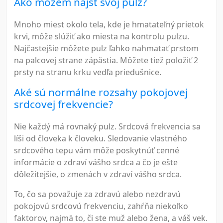
Ako môžem nájsť svoj pulz?
Mnoho miest okolo tela, kde je hmatateľný prietok
krvi, môže slúžiť ako miesta na kontrolu pulzu.
Najčastejšie môžete pulz ľahko nahmatať prstom
na palcovej strane zápästia. Môžete tiež položiť 2
prsty na stranu krku vedľa priedušnice.
Aké sú normálne rozsahy pokojovej
srdcovej frekvencie?
Nie každý má rovnaký pulz. Srdcová frekvencia sa
líši od človeka k človeku. Sledovanie vlastného
srdcového tepu vám môže poskytnúť cenné
informácie o zdraví vášho srdca a čo je ešte
dôležitejšie, o zmenách v zdraví vášho srdca.
To, čo sa považuje za zdravú alebo nezdravú
pokojovú srdcovú frekvenciu, zahŕňa niekoľko
faktorov, najmä to, či ste muž alebo žena, a váš vek.