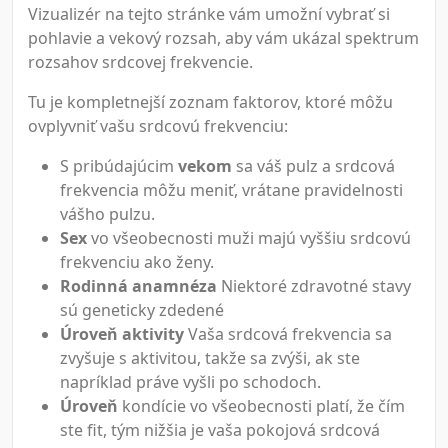
Vizualizér na tejto stránke vám umožní vybrať si
pohlavie a vekový rozsah, aby vám ukázal spektrum
rozsahov srdcovej frekvencie.
Tu je kompletnejší zoznam faktorov, ktoré môžu
ovplyvniť vašu srdcovú frekvenciu:
S pribúdajúcim
vekom
sa váš pulz a srdcová
frekvencia môžu meniť, vrátane pravidelnosti
vášho pulzu.
Sex
vo všeobecnosti muži majú vyššiu srdcovú
frekvenciu ako ženy.
Rodinná anamnéza
Niektoré zdravotné stavy
sú geneticky zdedené
Úroveň aktivity
Vaša srdcová frekvencia sa
zvyšuje s aktivitou, takže sa zvýši, ak ste
napríklad práve vyšli po schodoch.
Úroveň
kondície vo všeobecnosti platí, že čím
ste fit, tým nižšia je vaša pokojová srdcová