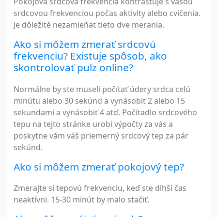
Pokojová srdcová frekvencia kontrastuje s vašou
srdcovou frekvenciou počas aktivity alebo cvičenia.
Je dôležité nezamieňať tieto dve merania.
Ako si môžem zmerať srdcovú
frekvenciu? Existuje spôsob, ako
skontrolovať pulz online?
Normálne by ste museli počítať údery srdca celú
minútu alebo 30 sekúnd a vynásobiť 2 alebo 15
sekundami a vynásobiť 4 atď. Počítadlo srdcového
tepu na tejto stránke urobí výpočty za vás a
poskytne vám váš priemerný srdcový tep za pár
sekúnd.
Ako si môžem zmerať pokojový tep?
Zmerajte si tepovú frekvenciu, keď ste dlhší čas
neaktívni. 15-30 minút by malo stačiť.