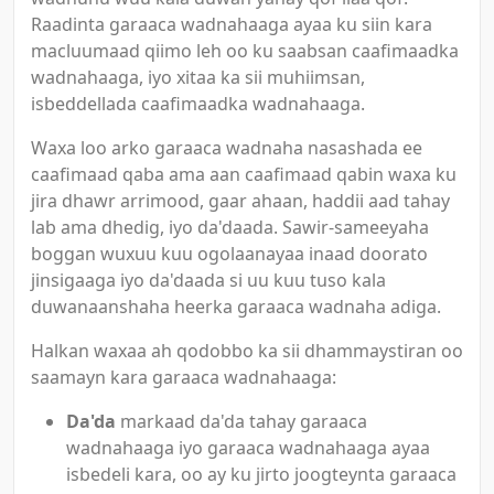
Raadinta garaaca wadnahaaga ayaa ku siin kara
macluumaad qiimo leh oo ku saabsan caafimaadka
wadnahaaga, iyo xitaa ka sii muhiimsan,
isbeddellada caafimaadka wadnahaaga.
Waxa loo arko garaaca wadnaha nasashada ee
caafimaad qaba ama aan caafimaad qabin waxa ku
jira dhawr arrimood, gaar ahaan, haddii aad tahay
lab ama dhedig, iyo da'daada. Sawir-sameeyaha
boggan wuxuu kuu ogolaanayaa inaad doorato
jinsigaaga iyo da'daada si uu kuu tuso kala
duwanaanshaha heerka garaaca wadnaha adiga.
Halkan waxaa ah qodobbo ka sii dhammaystiran oo
saamayn kara garaaca wadnahaaga:
Da'da
markaad da'da tahay garaaca
wadnahaaga iyo garaaca wadnahaaga ayaa
isbedeli kara, oo ay ku jirto joogteynta garaaca