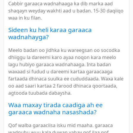
Cabbir garaaca wadnahaaga ka dib marka aad
shaqayn weyday wakhti aad u badan. 15-30 daqiiqo
waa in ku filan.
Sideen ku heli karaa garaaca
wadnahayga?
Meelo badan oo jidhka ku wareegsan oo socodka
dhiiggu la dareemi karo ayaa noqon kara meelo
lagu hubiyo garaaca wadnahaaga. Inta badan
waxaad si fudud u dareemi kartaa garaacaaga
fartaada dhinaca suulka ee cududdaada. Waxa kale
oo aad saari kartaa 2 farood dhinaca qoortaada,
agtooda tuubada dabaysha.
Waa maxay tirada caadiga ah ee
garaaca wadnaha nasashada?
Qof walba garaaciisa isku mid maaha. garaaca
wadnuhu wuu kala duwan yahay qof ilaa qof.