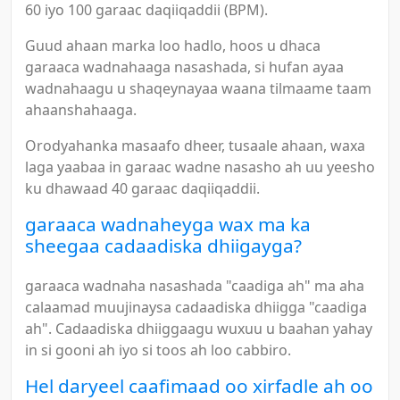
60 iyo 100 garaac daqiiqaddii (BPM).
Guud ahaan marka loo hadlo, hoos u dhaca
garaaca wadnahaaga nasashada, si hufan ayaa
wadnahaagu u shaqeynayaa waana tilmaame taam
ahaanshahaaga.
Orodyahanka masaafo dheer, tusaale ahaan, waxa
laga yaabaa in garaac wadne nasasho ah uu yeesho
ku dhawaad 40 garaac daqiiqaddii.
garaaca wadnaheyga wax ma ka
sheegaa cadaadiska dhiigayga?
garaaca wadnaha nasashada "caadiga ah" ma aha
calaamad muujinaysa cadaadiska dhiigga "caadiga
ah". Cadaadiska dhiiggaagu wuxuu u baahan yahay
in si gooni ah iyo si toos ah loo cabbiro.
Hel daryeel caafimaad oo xirfadle ah oo