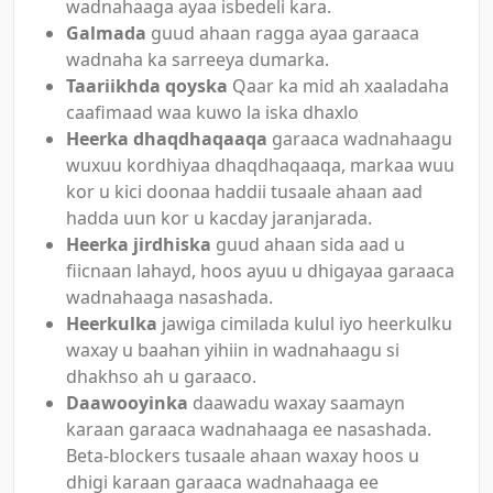
wadnahaaga ayaa isbedeli kara.
Galmada
guud ahaan ragga ayaa garaaca
wadnaha ka sarreeya dumarka.
Taariikhda qoyska
Qaar ka mid ah xaaladaha
caafimaad waa kuwo la iska dhaxlo
Heerka dhaqdhaqaaqa
garaaca wadnahaagu
wuxuu kordhiyaa dhaqdhaqaaqa, markaa wuu
kor u kici doonaa haddii tusaale ahaan aad
hadda uun kor u kacday jaranjarada.
Heerka jirdhiska
guud ahaan sida aad u
fiicnaan lahayd, hoos ayuu u dhigayaa garaaca
wadnahaaga nasashada.
Heerkulka
jawiga cimilada kulul iyo heerkulku
waxay u baahan yihiin in wadnahaagu si
dhakhso ah u garaaco.
Daawooyinka
daawadu waxay saamayn
karaan garaaca wadnahaaga ee nasashada.
Beta-blockers tusaale ahaan waxay hoos u
dhigi karaan garaaca wadnahaaga ee