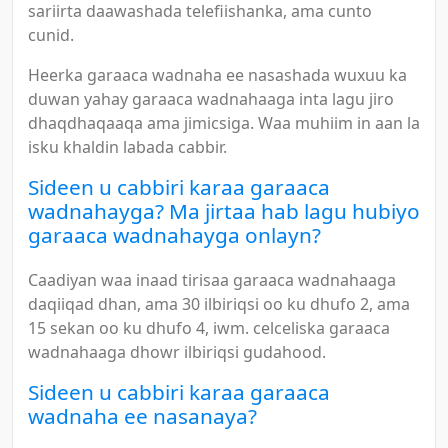
sariirta daawashada telefiishanka, ama cunto
cunid.
Heerka garaaca wadnaha ee nasashada wuxuu ka
duwan yahay garaaca wadnahaaga inta lagu jiro
dhaqdhaqaaqa ama jimicsiga. Waa muhiim in aan la
isku khaldin labada cabbir.
Sideen u cabbiri karaa garaaca
wadnahayga? Ma jirtaa hab lagu hubiyo
garaaca wadnahayga onlayn?
Caadiyan waa inaad tirisaa garaaca wadnahaaga
daqiiqad dhan, ama 30 ilbiriqsi oo ku dhufo 2, ama
15 sekan oo ku dhufo 4, iwm. celceliska garaaca
wadnahaaga dhowr ilbiriqsi gudahood.
Sideen u cabbiri karaa garaaca
wadnaha ee nasanaya?