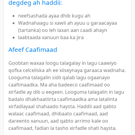
degdeg ah haddii:
neefsashada ayaa dhib kugu ah
Wadnahaagu si xawli ah ayuu u garaacayaa
(tartanka) oo leh laxan aan caadi ahayn
laabtaada xanuun baa ka jira
Afeef Caafimaad
Goobtan waxaa loogu talagalay in lagu caawiyo
qofka celceliska ah ee xiiseynaya garaaca wadnaha.
Looguma talagalin sidii qalab lagu ogaanayo
caafimaadka. Ma aha badeeco caafimaad oo
xirfadle ay dib u eegeen. Looguma talagalin in lagu
badalo dhakhaatiirta caafimaadka ama latalinta
xirfadlayaal shahaado haysta. Haddii aad qabto
walaac caafimaad, dhibaato caafimaad, aad
dareento xanuun, aad qabto arrimo kale oo
caafimaad, fadlan la tasho xirfadle shati haysta.