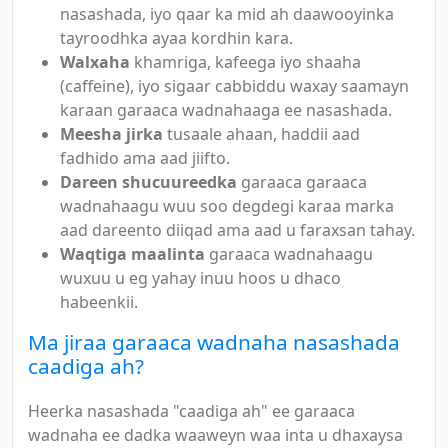
nasashada, iyo qaar ka mid ah daawooyinka
tayroodhka ayaa kordhin kara.
Walxaha
khamriga, kafeega iyo shaaha
(caffeine), iyo sigaar cabbiddu waxay saamayn
karaan garaaca wadnahaaga ee nasashada.
Meesha jirka
tusaale ahaan, haddii aad
fadhido ama aad jiifto.
Dareen shucuureedka
garaaca garaaca
wadnahaagu wuu soo degdegi karaa marka
aad dareento diiqad ama aad u faraxsan tahay.
Waqtiga maalinta
garaaca wadnahaagu
wuxuu u eg yahay inuu hoos u dhaco
habeenkii.
Ma jiraa garaaca wadnaha nasashada
caadiga ah?
Heerka nasashada "caadiga ah" ee garaaca
wadnaha ee dadka waaweyn waa inta u dhaxaysa