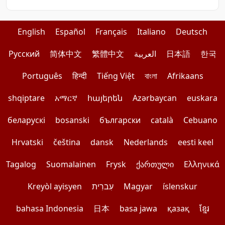
English
Español
Français
Italiano
Deutsch
Pусский
简体中文
繁體中文
العربية
日本語
한국
Português
हिन्दी
Tiếng Việt
বাংলা
Afrikaans
shqiptare
አማርኛ
հայերեն
Azərbaycan
euskara
беларускі
bosanski
български
català
Cebuano
Hrvatski
čeština
dansk
Nederlands
eesti keel
Tagalog
Suomalainen
Frysk
ქართული
Ελληνικά
Kreyòl ayisyen
עִברִית
Magyar
íslenskur
bahasa Indonesia
日本
basa jawa
қазақ
ខ្មែរ