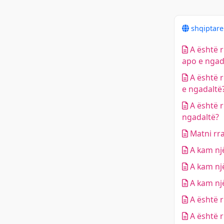
shqiptar
A është r
apo e ngad
A është r
e ngadaltë
A është r
ngadaltë?
Matni rra
A kam një
A kam nj
A kam nj
A është 
A është 