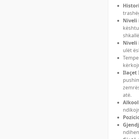
Histor
trashë
Niveli 
kështu
shkallë
Niveli 
ulët ë
Tempe
kërkoj
Ilaçet
pushim
zemrës
atë.
Alkool
ndikoj
Pozicio
Gjend
ndihen