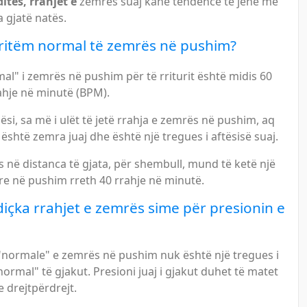
ditës, rrahjet e
zemrës suaj kanë tendencë të jenë më
a gjatë natës.
 ritëm normal të zemrës në pushim?
al" i zemrës në pushim për të rriturit është midis 60
ahje në minutë (BPM).
ësi, sa më i ulët të jetë rrahja e zemrës në pushim, aq
është zemra juaj dhe është një tregues i aftësisë suaj.
 në distanca të gjata, për shembull, mund të ketë një
re në pushim rreth 40 rrahje në minutë.
diçka rrahjet e zemrës sime për presionin e
 "normale" e zemrës në pushim nuk është një tregues i
normal" të gjakut. Presioni juaj i gjakut duhet të matet
 drejtpërdrejt.