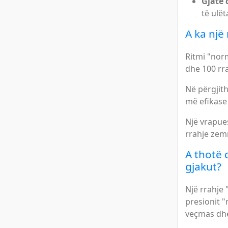
Gjatë 
të ulët
A ka një
Ritmi "norm
dhe 100 rr
Në përgjith
më efikase 
Një vrapues
rrahje zem
A thotë 
gjakut?
Një rrahje
presionit "
veçmas dhe