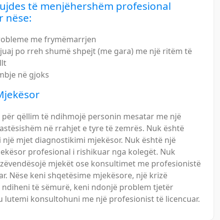
kujdes të menjëhershëm profesional
r nëse:
robleme me frymëmarrjen
juaj po rreh shumë shpejt (me gara) me një ritëm të
lt
mbje në gjoks
jekësor
a për qëllim të ndihmojë personin mesatar me një
rastësishëm në rrahjet e tyre të zemrës. Nuk është
 një mjet diagnostikimi mjekësor. Nuk është një
ekësor profesional i rishikuar nga kolegët. Nuk
 zëvendësojë mjekët ose konsultimet me profesionistë
uar. Nëse keni shqetësime mjekësore, një krizë
 ndiheni të sëmurë, keni ndonjë problem tjetër
u lutemi konsultohuni me një profesionist të licencuar.