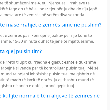
 të shumëzoni me 4, etj. Njehsuesi i rrahjeve të
ëtë faqe do të bëjë llogaritjet për ju dhe do t'ju japë
aja mesatare të zemrës në vetëm disa sekonda.
të masë rrahjet e zemrës sime në pushim?
et e zemrës pasi keni qenë joaktiv për një kohë të
shme. 15-30 minuta duhet të jenë të mjaftueshme.
ta gjej pulsin tim?
e rreth trupit ku rrjedha e gjakut është e dukshme
rbejnë si vende për të kontrolluar pulsin tuaj. Më së
 mund ta ndjeni lehtësisht pulsin tuaj me gishtin në
tit të madh të kyçit të dorës. Ju gjithashtu mund të
gishta në anën e qafës, pranë gypit tuaj.
në kufijtë normalë të rrahjeve të zemrës në