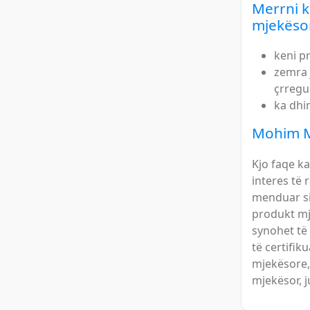
Merrni 
mjekëso
keni p
zemra 
çrregul
ka dhi
Mohim M
Kjo faqe k
interes të 
menduar si
produkt mj
synohet të
të certifik
mjekësore,
mjekësor, j