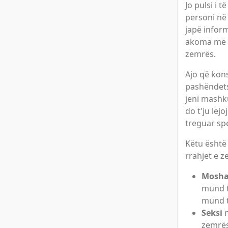
Jo pulsi i 
personi në
japë infor
akoma më e
zemrës.
Ajo që kon
pashëndets
jeni mashk
do t'ju lej
treguar spe
Këtu është
rrahjet e z
Mosh
mund t
mund t
Seksi
n
zemrës