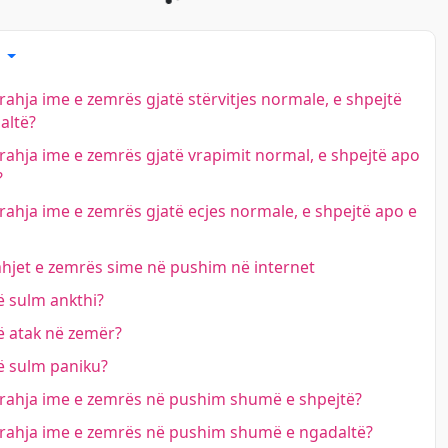
e
rahja ime e zemrës gjatë stërvitjes normale, e shpejtë
altë?
rahja ime e zemrës gjatë vrapimit normal, e shpejtë apo
?
rahja ime e zemrës gjatë ecjes normale, e shpejtë apo e
hjet e zemrës sime në pushim në internet
 sulm ankthi?
ë atak në zemër?
ë sulm paniku?
rrahja ime e zemrës në pushim shumë e shpejtë?
rrahja ime e zemrës në pushim shumë e ngadaltë?