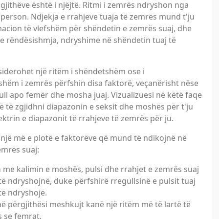
të gjithëve është i njëjtë. Ritmi i zemrës ndryshon nga
 person. Ndjekja e rrahjeve tuaja të zemrës mund t'ju
macion të vlefshëm për shëndetin e zemrës suaj, dhe
 rëndësishmja, ndryshime në shëndetin tuaj të
siderohet një ritëm i shëndetshëm ose i
hëm i zemrës përfshin disa faktorë, veçanërisht nëse
ull apo femër dhe mosha juaj. Vizualizuesi në këtë faqe
ojë të zgjidhni diapazonin e seksit dhe moshës për t'ju
ktrin e diapazonit të rrahjeve të zemrës për ju.
 një më e plotë e faktorëve që mund të ndikojnë në
emrës suaj:
a
me kalimin e moshës, pulsi dhe rrahjet e zemrës suaj
ë ndryshojnë, duke përfshirë rregullsinë e pulsit tuaj
ë ndryshojë.
ë përgjithësi meshkujt kanë një ritëm më të lartë të
 se femrat.