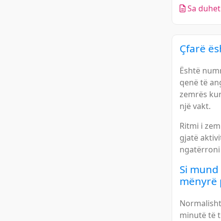
Sa duhet 
Çfarë ës
Është numr
qenë të ang
zemrës kur 
një vakt.
Ritmi i ze
gjatë aktiv
ngatërroni
Si mund 
mënyrë p
Normalisht
minutë të 