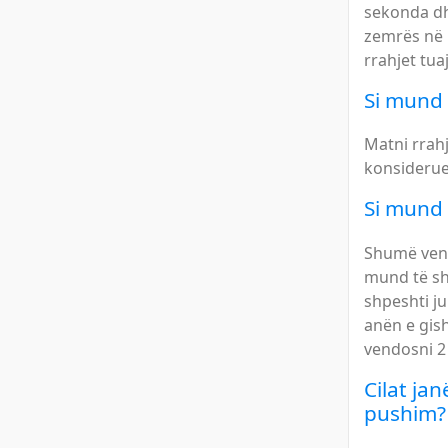
sekonda dhe
zemrës në k
rrahjet tu
Si mund 
Matni rrahj
konsiderue
Si mund 
Shumë vend
mund të shë
shpeshti ju
anën e gish
vendosni 2 
Cilat ja
pushim?