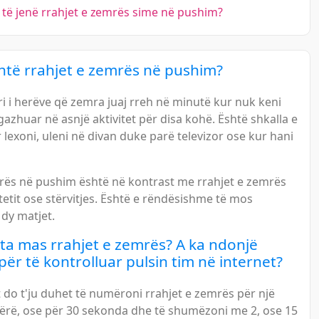
të jenë rrahjet e zemrës sime në pushim?
htë rrahjet e zemrës në pushim?
i i herëve që zemra juaj rreh në minutë kur nuk keni
azhuar në asnjë aktivitet për disa kohë. Është shkalla e
lexoni, uleni në divan duke parë televizor ose kur hani
mrës në pushim është në kontrast me rrahjet e zemrës
itetit ose stërvitjes. Është e rëndësishme të mos
 dy matjet.
ta mas rrahjet e zemrës? A ka ndonjë
ër të kontrolluar pulsin tim në internet?
 do t'ju duhet të numëroni rrahjet e zemrës për një
tërë, ose për 30 sekonda dhe të shumëzoni me 2, ose 15