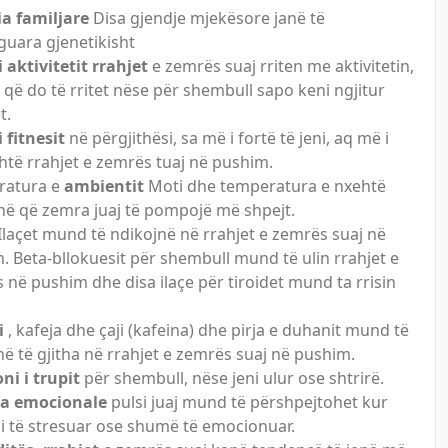
ia familjare
Disa gjendje mjekësore janë të
guara gjenetikisht
i aktivitetit rrahjet
e zemrës suaj rriten me aktivitetin,
 që do të rritet nëse për shembull sapo keni ngjitur
t.
i fitnesit
në përgjithësi, sa më i fortë të jeni, aq më i
shtë rrahjet e zemrës tuaj në pushim.
ratura e
ambientit
Moti dhe temperatura e nxehtë
në që zemra juaj të pompojë më shpejt.
Ilaçet mund të ndikojnë në rrahjet e zemrës suaj në
. Beta-bllokuesit për shembull mund të ulin rrahjet e
 në pushim dhe disa ilaçe për tiroidet mund ta rrisin
i
, kafeja dhe çaji (kafeina) dhe pirja e duhanit mund të
në të gjitha në rrahjet e zemrës suaj në pushim.
ni i trupit
për shembull, nëse jeni ulur ose shtrirë.
ja emocionale
pulsi juaj mund të përshpejtohet kur
i të stresuar ose shumë të emocionuar.