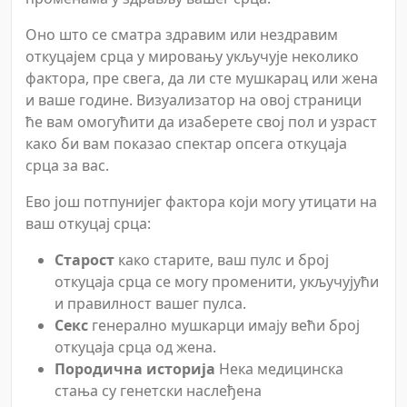
Оно што се сматра здравим или нездравим
откуцајем срца у мировању укључује неколико
фактора, пре свега, да ли сте мушкарац или жена
и ваше године. Визуализатор на овој страници
ће вам омогућити да изаберете свој пол и узраст
како би вам показао спектар опсега откуцаја
срца за вас.
Ево још потпунијег фактора који могу утицати на
ваш откуцај срца:
Старост
како старите, ваш пулс и број
откуцаја срца се могу променити, укључујући
и правилност вашег пулса.
Секс
генерално мушкарци имају већи број
откуцаја срца од жена.
Породична историја
Нека медицинска
стања су генетски наслеђена