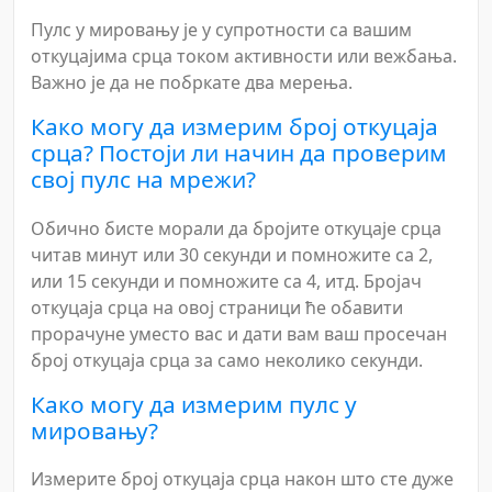
Пулс у мировању је у супротности са вашим
откуцајима срца током активности или вежбања.
Важно је да не побркате два мерења.
Како могу да измерим број откуцаја
срца? Постоји ли начин да проверим
свој пулс на мрежи?
Обично бисте морали да бројите откуцаје срца
читав минут или 30 секунди и помножите са 2,
или 15 секунди и помножите са 4, итд. Бројач
откуцаја срца на овој страници ће обавити
прорачуне уместо вас и дати вам ваш просечан
број откуцаја срца за само неколико секунди.
Како могу да измерим пулс у
мировању?
Измерите број откуцаја срца након што сте дуже