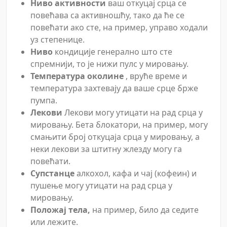
Ниво активности
ваш откуцај срца се
повећава са активношћу, тако да ће се
повећати ако сте, на пример, управо ходали
уз степенице.
Ниво
кондиције генерално што сте
спремнији, то је нижи пулс у мировању.
Температура околине
, вруће време и
температура захтевају да ваше срце брже
пумпа.
Лекови
Лекови могу утицати на рад срца у
мировању. Бета блокатори, на пример, могу
смањити број откуцаја срца у мировању, а
неки лекови за штитну жлезду могу га
повећати.
Супстанце
алкохол, кафа и чај (кофеин) и
пушење могу утицати на рад срца у
мировању.
Положај тела,
на пример, било да седите
или лежите.