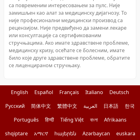
са повременим интересовањем за пулс. Није
замишљен као алат за медицинску дијагнозу. То
није професионални медицински производ са
рецензијом. Није предвиђено да замени лекаре
или консултације са сертификованим
стручњацима. Ако имате здравствене проблеме,
медицинску кризу, осећате се болесним, имате
било које друге здравствене проблеме, обратите
се лиценцираном стручњаку.
English
Español
Français
Italiano
Deutsch
Pусский
简体中文
繁體中文
العربية
日本語
한국
Português
हिन्दी
Tiếng Việt
বাংলা
Afrikaans
shqiptare
አማርኛ
հայերեն
Azərbaycan
euskara