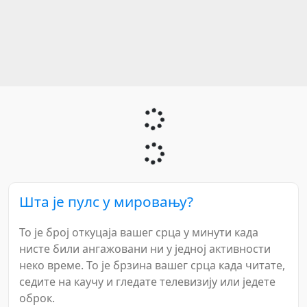
Шта је пулс у мировању?
То је број откуцаја вашег срца у минути када
нисте били ангажовани ни у једној активности
неко време. То је брзина вашег срца када читате,
седите на каучу и гледате телевизију или једете
оброк.