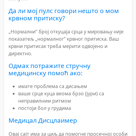
Да ли мој пулс говори нешто о мом
крвном притиску?
„Нормални“ број откуцаја срца у мировању није
показатељ „нормалног“ крвног притиска. Ваш
крвни притисак треба мерити одвојено и
директно.
Одмах потражите стручну
медицинску помоћ ако:
имате проблема са дисањем
ваше срце куца веома брзо (јури) са
неправилним ритмом
постоји бол у грудима
Медицал Дисцлаимер
Овај сајт има за циљ да помогне просечној особи