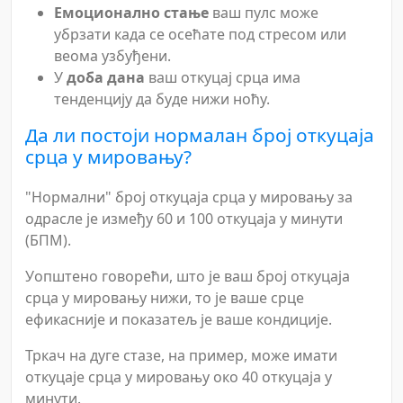
Емоционално стање
ваш пулс може
убрзати када се осећате под стресом или
веома узбуђени.
У
доба дана
ваш откуцај срца има
тенденцију да буде нижи ноћу.
Да ли постоји нормалан број откуцаја
срца у мировању?
"Нормални" број откуцаја срца у мировању за
одрасле је између 60 и 100 откуцаја у минути
(БПМ).
Уопштено говорећи, што је ваш број откуцаја
срца у мировању нижи, то је ваше срце
ефикасније и показатељ је ваше кондиције.
Тркач на дуге стазе, на пример, може имати
откуцаје срца у мировању око 40 откуцаја у
минути.