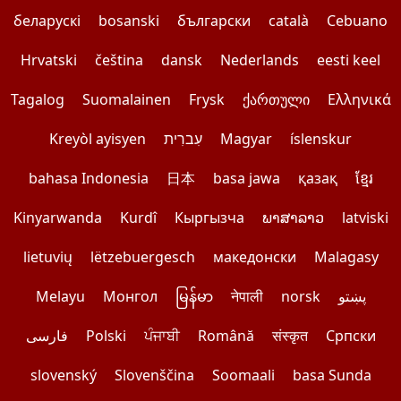
беларускі
bosanski
български
català
Cebuano
Hrvatski
čeština
dansk
Nederlands
eesti keel
Tagalog
Suomalainen
Frysk
ქართული
Ελληνικά
Kreyòl ayisyen
עִברִית
Magyar
íslenskur
bahasa Indonesia
日本
basa jawa
қазақ
ខ្មែរ
Kinyarwanda
Kurdî
Кыргызча
ພາສາລາວ
latviski
lietuvių
lëtzebuergesch
македонски
Malagasy
Melayu
Монгол
မြန်မာ
नेपाली
norsk
پښتو
فارسی
Polski
ਪੰਜਾਬੀ
Română
संस्कृत
Српски
slovenský
Slovenščina
Soomaali
basa Sunda