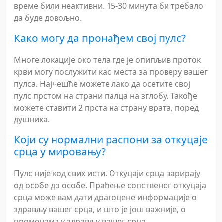
време били неактивни. 15-30 минута би требало
да буде довољно.
Како могу да пронађем свој пулс?
Многе локације око тела где је опипљив проток
крви могу послужити као места за проверу вашег
пулса. Најчешће можете лако да осетите свој
пулс прстом на страни палца на зглобу. Такође
можете ставити 2 прста на страну врата, поред
душника.
Који су нормални распони за откуцаје
срца у мировању?
Пулс није код свих исти. Откуцаји срца варирају
од особе до особе. Праћење сопственог откуцаја
срца може вам дати драгоцене информације о
здрављу вашег срца, и што је још важније, о
променама у здрављу вашег срца.