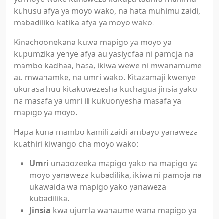
kuhusu afya ya moyo wako, na hata muhimu zaidi,
mabadiliko katika afya ya moyo wako.
Kinachoonekana kuwa mapigo ya moyo ya
kupumzika yenye afya au yasiyofaa ni pamoja na
mambo kadhaa, hasa, ikiwa wewe ni mwanamume
au mwanamke, na umri wako. Kitazamaji kwenye
ukurasa huu kitakuwezesha kuchagua jinsia yako
na masafa ya umri ili kukuonyesha masafa ya
mapigo ya moyo.
Hapa kuna mambo kamili zaidi ambayo yanaweza
kuathiri kiwango cha moyo wako:
Umri
unapozeeka mapigo yako na mapigo ya
moyo yanaweza kubadilika, ikiwa ni pamoja na
ukawaida wa mapigo yako yanaweza
kubadilika.
Jinsia
kwa ujumla wanaume wana mapigo ya