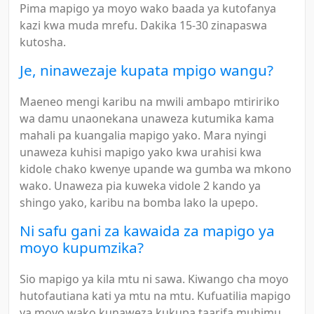
Pima mapigo ya moyo wako baada ya kutofanya
kazi kwa muda mrefu. Dakika 15-30 zinapaswa
kutosha.
Je, ninawezaje kupata mpigo wangu?
Maeneo mengi karibu na mwili ambapo mtiririko
wa damu unaonekana unaweza kutumika kama
mahali pa kuangalia mapigo yako. Mara nyingi
unaweza kuhisi mapigo yako kwa urahisi kwa
kidole chako kwenye upande wa gumba wa mkono
wako. Unaweza pia kuweka vidole 2 kando ya
shingo yako, karibu na bomba lako la upepo.
Ni safu gani za kawaida za mapigo ya
moyo kupumzika?
Sio mapigo ya kila mtu ni sawa. Kiwango cha moyo
hutofautiana kati ya mtu na mtu. Kufuatilia mapigo
ya moyo wako kunaweza kukupa taarifa muhimu