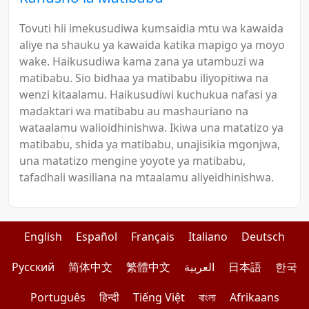
Tovuti hii imekusudiwa kumsaidia mtu wa kawaida
aliye na shauku ya kawaida katika mapigo ya moyo
wake. Haikusudiwa kama zana ya utambuzi wa
matibabu. Sio bidhaa ya matibabu iliyopitiwa na
wenzi kitaalamu. Haikusudiwi kuchukua nafasi ya
madaktari wa matibabu au mashauriano na
wataalamu walioidhinishwa. Ikiwa una matatizo ya
matibabu, shida ya matibabu, unajisikia mgonjwa,
una matatizo mengine yoyote ya matibabu,
tafadhali wasiliana na mtaalamu aliyeidhinishwa.
English
Español
Français
Italiano
Deutsch
Pусский
简体中文
繁體中文
العربية
日本語
한국
Português
हिन्दी
Tiếng Việt
বাংলা
Afrikaans