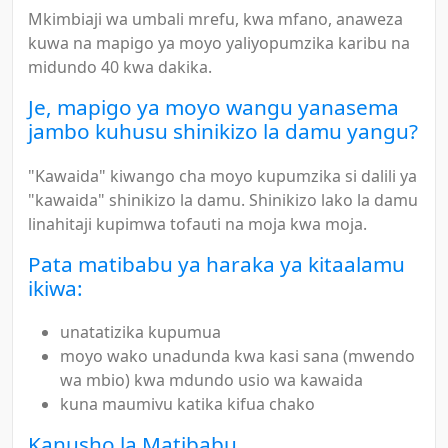
Mkimbiaji wa umbali mrefu, kwa mfano, anaweza
kuwa na mapigo ya moyo yaliyopumzika karibu na
midundo 40 kwa dakika.
Je, mapigo ya moyo wangu yanasema
jambo kuhusu shinikizo la damu yangu?
"Kawaida" kiwango cha moyo kupumzika si dalili ya
"kawaida" shinikizo la damu. Shinikizo lako la damu
linahitaji kupimwa tofauti na moja kwa moja.
Pata matibabu ya haraka ya kitaalamu
ikiwa:
unatatizika kupumua
moyo wako unadunda kwa kasi sana (mwendo
wa mbio) kwa mdundo usio wa kawaida
kuna maumivu katika kifua chako
Kanusho la Matibabu