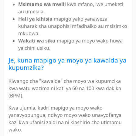
Msimamo wa mwili
kwa mfano, iwe umeketi
au umelala.
Hali ya kihisia
mapigo yako yanaweza
kuharakisha unapohisi mfadhaiko au msisimko
mkubwa.
Wakati wa siku
mapigo ya moyo wako huwa
ya chini usiku.
Je, kuna mapigo ya moyo ya kawaida ya
kupumzika?
Kiwango cha "kawaida" cha moyo wa kupumzika
kwa watu wazima ni kati ya 60 na 100 kwa dakika
(BPM).
Kwa ujumla, kadri mapigo ya moyo wako
yanavyopungua, ndivyo moyo wako unavyofanya
kazi kwa ufanisi zaidi na ni kiashirio cha utimamu
wako.