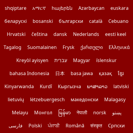
shqiptare
አማርኛ
հայերեն
Azərbaycan
euskara
беларускі
bosanski
български
català
Cebuano
Hrvatski
čeština
dansk
Nederlands
eesti keel
Tagalog
Suomalainen
Frysk
ქართული
Ελληνικά
Kreyòl ayisyen
עִברִית
Magyar
íslenskur
bahasa Indonesia
日本
basa jawa
қазақ
ខ្មែរ
Kinyarwanda
Kurdî
Кыргызча
ພາສາລາວ
latviski
lietuvių
lëtzebuergesch
македонски
Malagasy
Melayu
Монгол
မြန်မာ
नेपाली
norsk
پښتو
فارسی
Polski
ਪੰਜਾਬੀ
Română
संस्कृत
Српски