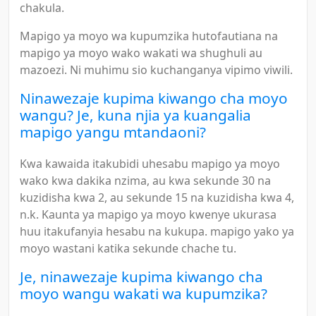
chakula.
Mapigo ya moyo wa kupumzika hutofautiana na
mapigo ya moyo wako wakati wa shughuli au
mazoezi. Ni muhimu sio kuchanganya vipimo viwili.
Ninawezaje kupima kiwango cha moyo
wangu? Je, kuna njia ya kuangalia
mapigo yangu mtandaoni?
Kwa kawaida itakubidi uhesabu mapigo ya moyo
wako kwa dakika nzima, au kwa sekunde 30 na
kuzidisha kwa 2, au sekunde 15 na kuzidisha kwa 4,
n.k. Kaunta ya mapigo ya moyo kwenye ukurasa
huu itakufanyia hesabu na kukupa. mapigo yako ya
moyo wastani katika sekunde chache tu.
Je, ninawezaje kupima kiwango cha
moyo wangu wakati wa kupumzika?