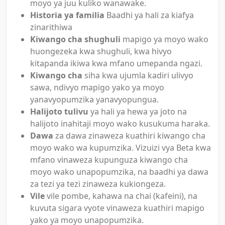
moyo ya juu kuliko wanawake.
Historia ya familia
Baadhi ya hali za kiafya
zinarithiwa
Kiwango cha shughuli
mapigo ya moyo wako
huongezeka kwa shughuli, kwa hivyo
kitapanda ikiwa kwa mfano umepanda ngazi.
Kiwango cha
siha kwa ujumla kadiri ulivyo
sawa, ndivyo mapigo yako ya moyo
yanavyopumzika yanavyopungua.
Halijoto tulivu
ya hali ya hewa ya joto na
halijoto inahitaji moyo wako kusukuma haraka.
Dawa
za dawa zinaweza kuathiri kiwango cha
moyo wako wa kupumzika. Vizuizi vya Beta kwa
mfano vinaweza kupunguza kiwango cha
moyo wako unapopumzika, na baadhi ya dawa
za tezi ya tezi zinaweza kukiongeza.
Vile
vile pombe, kahawa na chai (kafeini), na
kuvuta sigara vyote vinaweza kuathiri mapigo
yako ya moyo unapopumzika.