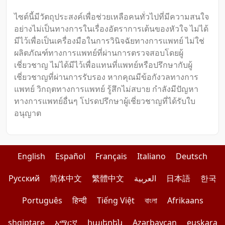
ไซต์นี้มีวัตถุประสงค์เพื่อช่วยเหลือคนทั่วไปที่มีความสนใจ
อย่างไม่เป็นทางการในเรื่องอัตราการเต้นของหัวใจ ไม่ได้
มีไว้เพื่อเป็นเครื่องมือในการวินิจฉัยทางการแพทย์ ไม่ใช่
ผลิตภัณฑ์ทางการแพทย์ที่ผ่านการตรวจสอบโดยผู้
เชี่ยวชาญ ไม่ได้มีไว้เพื่อแทนที่แพทย์หรือปรึกษากับผู้
เชี่ยวชาญที่ผ่านการรับรอง หากคุณมีข้อกังวลทางการ
แพทย์ วิกฤตทางการแพทย์ รู้สึกไม่สบาย กำลังมีปัญหา
ทางการแพทย์อื่นๆ โปรดปรึกษาผู้เชี่ยวชาญที่ได้รับใบ
อนุญาต
English
Español
Français
Italiano
Deutsch
Pусский
简体中文
繁體中文
العربية
日本語
한국
Português
हिन्दी
Tiếng Việt
বাংলা
Afrikaans
shqiptare
አማርኛ
հայերեն
Azərbaycan
euskara