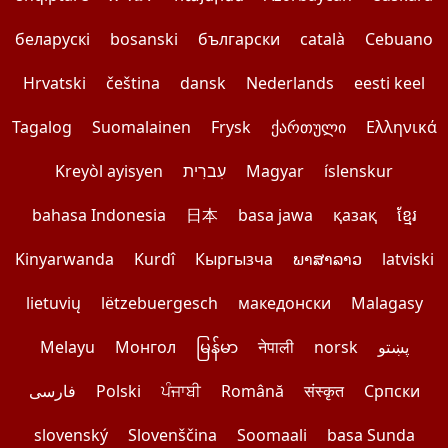
беларускі
bosanski
български
català
Cebuano
Hrvatski
čeština
dansk
Nederlands
eesti keel
Tagalog
Suomalainen
Frysk
ქართული
Ελληνικά
Kreyòl ayisyen
עִברִית
Magyar
íslenskur
bahasa Indonesia
日本
basa jawa
қазақ
ខ្មែរ
Kinyarwanda
Kurdî
Кыргызча
ພາສາລາວ
latviski
lietuvių
lëtzebuergesch
македонски
Malagasy
Melayu
Монгол
မြန်မာ
नेपाली
norsk
پښتو
فارسی
Polski
ਪੰਜਾਬੀ
Română
संस्कृत
Српски
slovenský
Slovenščina
Soomaali
basa Sunda