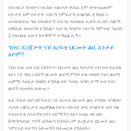
ኣብ ዙርያ ኣካላትና ዝርከቡ ብዙሓት ዋሕዚ ደም ዝጭበጠሎም
ቦታታት ከም ቦታታት ናህርኻ ንምፍታሽ ከገልግሉ ይኽእሉ።
መብዛሕትኡ ግዜ ኣጻብዕትኻ ኣብ ጎኒ ኣጻብዕቲ ኢድካ ሒዝካ ናህርኻ
ብቐሊሉ ክስመዓካ ይኽእል። ኣብ ጎኒ ክሳድካ፡ ኣብ ጎኒ ሻምብቆ ንፋስካ
2 ኣጻብዕቲ እውን ከተቐምጥ ትኽእል ኢኻ።
ንቡር ደረጃታት ናይ ዕረፍቲ ህርመት ልቢ እንታይ
እዮም?
ናህሪ ኩሉ ሰብ ሓደ ኣይኮነን። ህርመት ልቢ ካብ ሰብ ናብ ሰብ ይፈላለ
እዩ። ናይ ገዛእ ርእስኻ ህርመት ልብኻ ምክትታል ብዛዕባ ጥዕና ልብኻ
ጠቓሚ ሓበሬታ ክህበካ ይኽእል እዩ፣ ካብኡ ዝዓቢ ድማ ኣብ ጥዕና
ልብኻ ዝመጽእ ለውጢ።
እቲ ጥዑይ ወይ ዘይጥዑይ ናይ ዕረፍቲ ህርመት ልቢ ተባሂሉ ዝግለጽ፡
ሓያሎ ረቛሒታት ዘጠቓልል ኮይኑ፡ ብፍላይ ወዲ ተባዕታይ ወይ ጓል
ኣንስተይቲ እንተኾይንካን ዕድሜኻን እዩ። ኣብዚ ገጽ ዘሎ
ቪዥዋላይዘር ንዓኻ ዝኸውን ስፔክትረም ደረጃታት ህርመት ልቢ
ንምርኣይ ጾታኻን ዕድመኻን ክትመርጽ የኽእለካ።