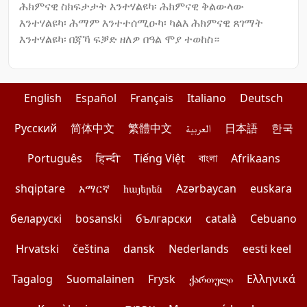
ሕክምናዊ ስክፍታታት እንተሃልዩካ፡ ሕክምናዊ ቅልውላው
እንተሃልዩካ፡ ሕማም እንተተሰሚዑካ፡ ካልእ ሕክምናዊ ጸገማት
እንተሃልዩካ፡ በጃኻ ፍቓድ ዘለዎ በዓል ሞያ ተወከስ።
English
Español
Français
Italiano
Deutsch
Pусский
简体中文
繁體中文
العربية
日本語
한국
Português
हिन्दी
Tiếng Việt
বাংলা
Afrikaans
shqiptare
አማርኛ
հայերեն
Azərbaycan
euskara
беларускі
bosanski
български
català
Cebuano
Hrvatski
čeština
dansk
Nederlands
eesti keel
Tagalog
Suomalainen
Frysk
ქართული
Ελληνικά