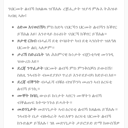
ንህርመት ልብኻ ክጸልዉ ዝኽእሉ ረቛሒታት ዝያዳ ምሉእ ትሕዝቶ
ኣብዚ ኣሎ፤
ዕድመ እናወሰኽካ
ምስ ከድካ ናህርኻን ህርመት ልብኻን ክቕየር
ይኽእል እዩ፣ እንተላይ ስሩዕነት ናህርኻ ክቕየር ይኽእል።
ጾታዊ ርክብ
ብሓፈሻ ደቂ ተባዕትዮ ካብ ደቂ ኣንስትዮ ዝለዓለ
ህርመት ልቢ ኣለዎም።
ታሪኽ ስድራቤት
ገለ ሕክምናዊ ኩነታት ብጀነቲካዊ መንገዲ
ዝውረስ እዩ።
ደረጃ ንጥፈታት
ህርመት ልብኻ ምስ ምንቅስቓስ ይውስኽ፣
ስለዚ ንኣብነት ብመደያይቦ ጥራይ እንተደይብካ ክድይብ እዩ።
ደረጃ ብቕዓት
ብሓፈሻ ብቑዕ ብዝኾንካ መጠን ኣብ ዕረፍቲ
ልብኻ ይንኪ።
ሙቐት ከባቢ
ውዑይ ኩነታት ኣየርን ሙቐትን ልብኻ
ብቕልጡፍ ክትጭንጉዕ ይሓትት።
መድሃኒታት
መድሃኒታት ኣብ ዕረፍቲ ልብኻ ክጸልዉ ይኽእሉ።
ንኣብነት ቤታ ብሎከራት ኣብ እዋን ዕረፍቲ ህርመት ልብኻ
ከጉድልዎ ይኽእሉ፣ ገለ መድሃኒታት ታይሮይድ ድማ ክውስኽዎ