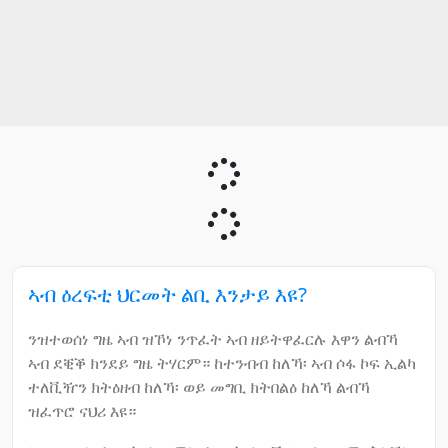
ኣብ ዕረፍቲ ህርመት ልቢ እንታይ እዩ?
ንዝተወሰነ ግዜ ኣብ ዝኾነ ንጥፈት ኣብ ዘይትዋፈርሉ እዋን ልብኻ
ኣብ ደቒቕ ክንደይ ግዜ ትሃርም። ከተንብብ ከለኻ፡ ኣብ ሶፋ ኮፍ ኢልካ
ተለቪዥን ክትዕዘብ ከለኻ፡ ወይ መግቢ ክትበልዕ ከለኻ ልብኻ
ዝፈጥሮ ናህሪ እዩ።