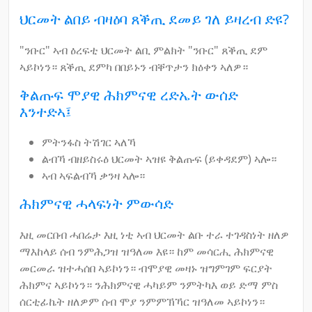
ህርመት ልበይ ብዛዕባ ጸቕጢ ደመይ ገለ ይዛረብ ድዩ?
"ንቡር" ኣብ ዕረፍቲ ህርመት ልቢ ምልክት "ንቡር" ጸቕጢ ደም
ኣይኮነን። ጸቕጢ ደምካ በበይኑን ብቐጥታን ክዕቀን ኣለዎ።
ቅልጡፍ ሞያዊ ሕክምናዊ ረድኤት ውሰድ
እንተድኣ፤
ምትንፋስ ትሽገር ኣለኻ
ልብኻ ብዘይስሩዕ ህርመት ኣዝዩ ቅልጡፍ (ይቀዳደም) ኣሎ።
ኣብ ኣፍልብኻ ቃንዛ ኣሎ።
ሕክምናዊ ሓላፍነት ምውሳድ
እዚ መርበብ ሓበሬታ እዚ ነቲ ኣብ ህርመት ልቡ ተራ ተገዳስነት ዘለዎ
ማእከላይ ሰብ ንምሕጋዝ ዝዓለመ እዩ። ከም መሳርሒ ሕክምናዊ
መርመራ ዝተሓሰበ ኣይኮነን። ብሞያዊ መዛኑ ዝግምገም ፍርያት
ሕክምና ኣይኮነን። ንሕክምናዊ ሓካይም ንምትካእ ወይ ድማ ምስ
ሰርቲፊኬት ዘለዎም ሰብ ሞያ ንምምኽኻር ዝዓለመ ኣይኮነን።