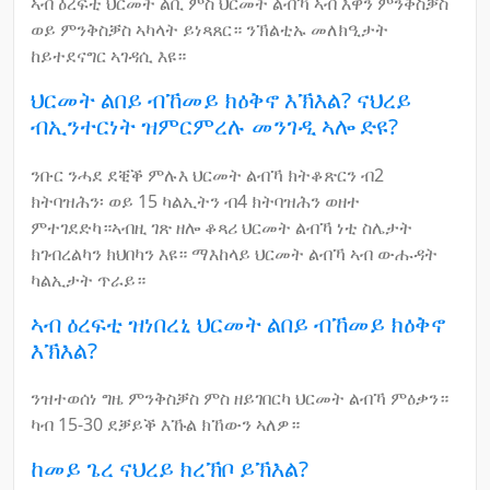
ኣብ ዕረፍቲ ህርመት ልቢ ምስ ህርመት ልብኻ ኣብ እዋን ምንቅስቓስ
ወይ ምንቅስቓስ ኣካላት ይነጻጸር። ንኽልቲኡ መለክዒታት
ከይተደናግር ኣገዳሲ እዩ።
ህርመት ልበይ ብኸመይ ክዕቅኖ እኽእል? ናህረይ
ብኢንተርነት ዝምርምረሉ መንገዲ ኣሎ ድዩ?
ንቡር ንሓደ ደቒቕ ምሉእ ህርመት ልብኻ ክትቆጽርን ብ2
ክትባዝሕን፡ ወይ 15 ካልኢትን ብ4 ክትባዝሕን ወዘተ
ምተገደድካ።ኣብዚ ገጽ ዘሎ ቆጻሪ ህርመት ልብኻ ነቲ ስሌታት
ክገብረልካን ክህበካን እዩ። ማእከላይ ህርመት ልብኻ ኣብ ውሑዳት
ካልኢታት ጥራይ።
ኣብ ዕረፍቲ ዝነበረኒ ህርመት ልበይ ብኸመይ ክዕቅኖ
እኽእል?
ንዝተወሰነ ግዜ ምንቅስቓስ ምስ ዘይገበርካ ህርመት ልብኻ ምዕቃን።
ካብ 15-30 ደቓይቕ እኹል ክኸውን ኣለዎ።
ከመይ ጌረ ናህረይ ክረኽቦ ይኽእል?