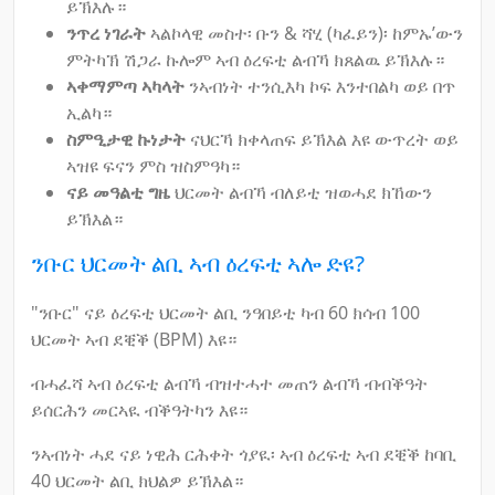
ይኽእሉ።
ንጥረ ነገራት
ኣልኮላዊ መስተ፡ ቡን & ሻሂ (ካፈይን)፡ ከምኡ’ውን
ምትካኽ ሽጋራ ኩሎም ኣብ ዕረፍቲ ልብኻ ክጸልዉ ይኽእሉ።
ኣቀማምጣ ኣካላት
ንኣብነት ተንሲእካ ኮፍ እንተበልካ ወይ በጥ
ኢልካ።
ስምዒታዊ ኩነታት
ናህርኻ ክቀላጠፍ ይኽእል እዩ ውጥረት ወይ
ኣዝዩ ፍናን ምስ ዝስምዓካ።
ናይ መዓልቲ ግዜ
ህርመት ልብኻ ብለይቲ ዝወሓደ ክኸውን
ይኽእል።
ንቡር ህርመት ልቢ ኣብ ዕረፍቲ ኣሎ ድዩ?
"ንቡር" ናይ ዕረፍቲ ህርመት ልቢ ንዓበይቲ ካብ 60 ክሳብ 100
ህርመት ኣብ ደቒቕ (BPM) እዩ።
ብሓፈሻ ኣብ ዕረፍቲ ልብኻ ብዝተሓተ መጠን ልብኻ ብብቕዓት
ይሰርሕን መርኣዪ ብቕዓትካን እዩ።
ንኣብነት ሓደ ናይ ነዊሕ ርሕቀት ጎያዪ፡ ኣብ ዕረፍቲ ኣብ ደቒቕ ከባቢ
40 ህርመት ልቢ ክህልዎ ይኽእል።