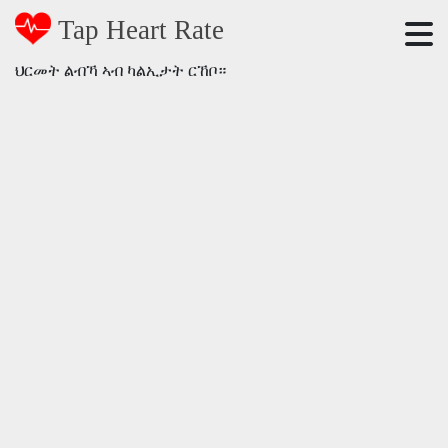
Tap Heart Rate
ህርመት ልብኻ ኣብ ካልኢታት ርኸቦ።