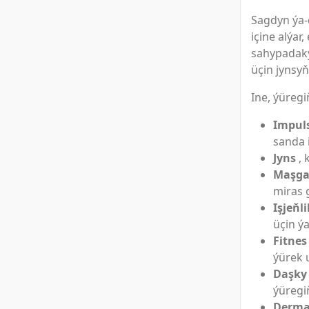
Sagdyn ýa-
içine alýar
sahypadaky
üçin jynsy
Ine, ýüregi
Impul
sanda 
Jyns
, 
Maşga
miras 
Işjeňli
üçin ý
Fitnes
ýürek 
Daşky
ýüregi
Derm