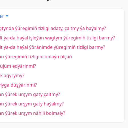
er
ynda ýüregimiň tizligi adaty, çaltmy ýa haýalmy?
lt ýa-da haýal işleýän wagtym ýüregimiň tizligi barmy?
lt ýa-da haýal ýöränimde ýüregimiň tizligi barmy?
n ýüregimiň tizligini onlaýn ölçäň
hüjüm edýärinmi?
k agyrymy?
ylyga düşýärinmi?
an ýürek urşym gaty çaltmy?
an ýürek urşym gaty haýalmy?
n ýürek urşym nähili bolmaly?