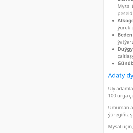
Mysal 
peseldi
Alkog
ýürek u
Beden
ýatýar
Duýgy
çaltlaş
Gündi
Adaty dy
Uly adamla
100 urga çe
Umuman aýd
ýüregiňiz şo
Mysal üçin