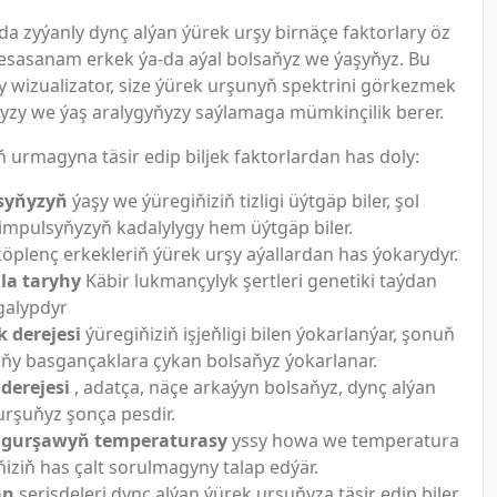
da zyýanly dynç alýan ýürek urşy birnäçe faktorlary öz
, esasanam erkek ýa-da aýal bolsaňyz we ýaşyňyz. Bu
 wizualizator, size ýürek urşunyň spektrini görkezmek
ňyzy we ýaş aralygyňyzy saýlamaga mümkinçilik berer.
ň urmagyna täsir edip biljek faktorlardan has doly:
syňyzyň
ýaşy we ýüregiňiziň tizligi üýtgäp biler, şol
impulsyňyzyň kadalylygy hem üýtgäp biler.
köplenç erkekleriň ýürek urşy aýallardan has ýokarydyr.
la taryhy
Käbir lukmançylyk şertleri genetiki taýdan
galypdyr
k derejesi
ýüregiňiziň işjeňligi bilen ýokarlanýar, şonuň
aňy basgançaklara çykan bolsaňyz ýokarlanar.
 derejesi
, adatça, näçe arkaýyn bolsaňyz, dynç alýan
urşuňyz şonça pesdir.
 gurşawyň temperaturasy
yssy howa we temperatura
ňiziň has çalt sorulmagyny talap edýär.
an
serişdeleri dynç alýan ýürek urşuňyza täsir edip biler.