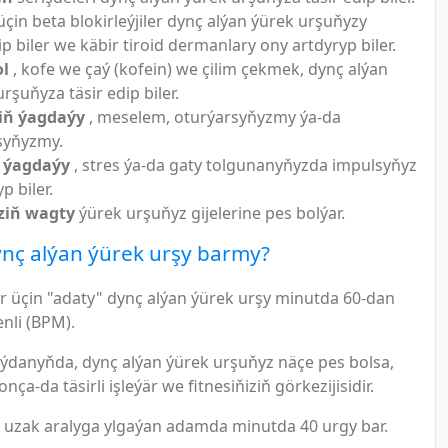
üçin beta blokirleýjiler dynç alýan ýürek urşuňyzy
p biler we käbir tiroid dermanlary ony artdyryp biler.
ol
, kofe we çaý (kofein) we çilim çekmek, dynç alýan
rşuňyza täsir edip biler.
iň ýagdaýy
, meselem, oturýarsyňyzmy ýa-da
syňyzmy.
 ýagdaýy
, stres ýa-da gaty tolgunanyňyzda impulsyňyz
yp biler.
ziň wagty
ýürek urşuňyz gijelerine pes bolýar.
nç alýan ýürek urşy barmy?
r üçin "adaty" dynç alýan ýürek urşy minutda 60-dan
nli (BPM).
anyňda, dynç alýan ýürek urşuňyz näçe pes bolsa,
nça-da täsirli işleýär we fitnesiňiziň görkezijisidir.
, uzak aralyga ylgaýan adamda minutda 40 urgy bar.