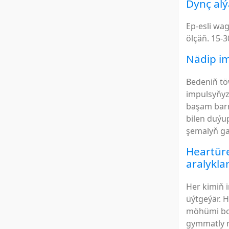
Dynç alý
Ep-esli wag
ölçäň. 15-3
Nädip im
Bedeniň t
impulsyňyzy
başam barm
bilen duýu
şemalyň ga
Heartür
aralykla
Her kimiň 
üýtgeýär. 
möhümi bol
gymmatly m