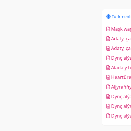
Türkmenl
Maşk wagt
Adaty, ça
Adaty, ça
Dynç alýa
Aladaly 
Heartüre
Aljyraňň
Dynç alý
Dynç alý
Dynç alýa