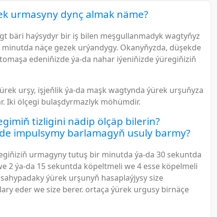
ek urmasyny dynç almak näme?
gt bäri haýsydyr bir iş bilen meşgullanmadyk wagtyňyz
ň minutda näçe gezek urýandygy. Okanyňyzda, düşekde
 tomaşa edeniňizde ýa-da nahar iýeniňizde ýüregiňiziň
ýürek urşy, işjeňlik ýa-da maşk wagtynda ýürek urşuňyza
r. Iki ölçegi bulaşdyrmazlyk möhümdir.
gimiň tizligini nädip ölçäp bilerin?
tde impulsymy barlamagyň usuly barmy?
egiňiziň urmagyny tutuş bir minutda ýa-da 30 sekuntda
e 2 ýa-da 15 sekuntda köpeltmeli we 4 esse köpelmeli
 sahypadaky ýürek urşunyň hasaplaýjysy size
ary eder we size berer. ortaça ýürek urgusy birnäçe