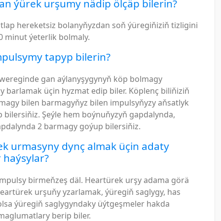
an ýürek urşumy nädip ölçäp bilerin?
tlap hereketsiz bolanyňyzdan soň ýüregiňiziň tizligini
0 minut ýeterlik bolmaly.
pulsymy tapyp bilerin?
öwereginde gan aýlanyşygynyň köp bolmagy
 barlamak üçin hyzmat edip biler. Köplenç biliňiziň
agy bilen barmagyňyz bilen impulsyňyzy aňsatlyk
p bilersiňiz. Şeýle hem boýnuňyzyň gapdalynda,
pdalynda 2 barmagy goýup bilersiňiz.
ek urmasyny dynç almak üçin adaty
r haýsylar?
impulsy birmeňzeş däl. Heartürek urşy adama görä
Heartürek urşuňy yzarlamak, ýüregiň saglygy, has
sa ýüregiň saglygyndaky üýtgeşmeler hakda
aglumatlary berip biler.