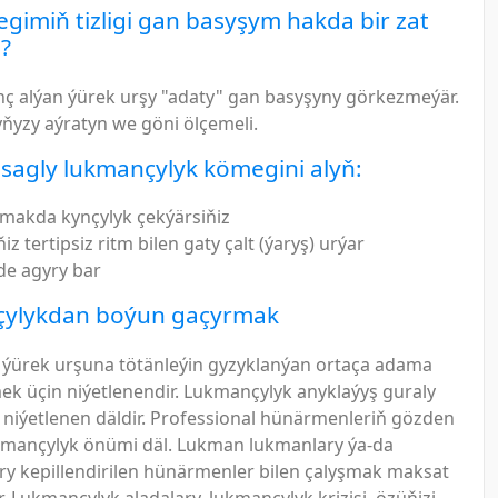
gimiň tizligi gan basyşym hakda bir zat
?
nç alýan ýürek urşy "adaty" gan basyşyny görkezmeýär.
ňyzy aýratyn we göni ölçemeli.
sagly lukmançylyk kömegini alyň:
makda kynçylyk çekýärsiňiz
iz tertipsiz ritm bilen gaty çalt (ýaryş) urýar
e agyry bar
ylykdan boýun gaçyrmak
 ýürek urşuna tötänleýin gyzyklanýan ortaça adama
k üçin niýetlenendir. Lukmançylyk anyklaýyş guraly
iýetlenen däldir. Professional hünärmenleriň gözden
kmançylyk önümi däl. Lukman lukmanlary ýa-da
ry kepillendirilen hünärmenler bilen çalyşmak maksat