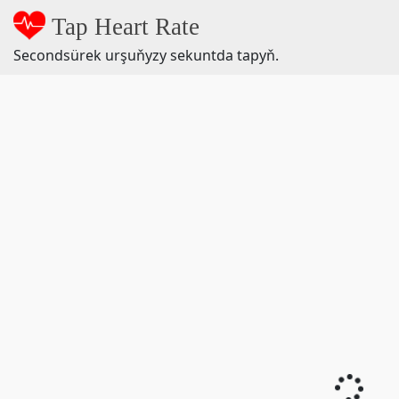
Tap Heart Rate
Secondsürek urşuňyzy sekuntda tapyň.