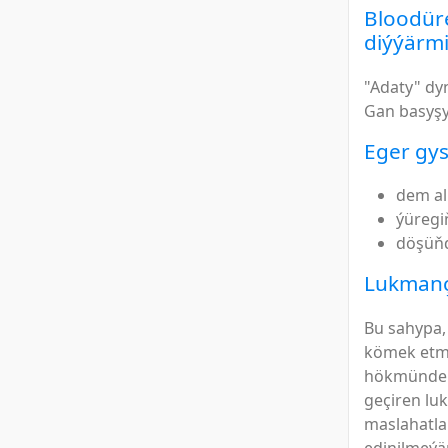
Bloodüre
diýýärmi
"Adaty" dy
Gan basyşy
Eger gys
dem al
ýüregiň
döşüňd
Lukmanç
Bu sahypa,
kömek etme
hökmünde n
geçiren lu
maslahatla