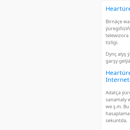
Heartür
Birnäçe wa
ýüregiňizi
telewizora
tizligi.
Dynç alyş 
garşy gelýä
Heartüre
Interne
Adatça ýür
sanamaly w
we ş.m. Bu
hasaplamal
sekuntda.