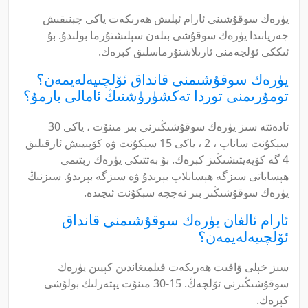
يۈرەك سوقۇشىنى ئارام ئېلىش ھەرىكەت ياكى چېنىقىش
جەريانىدا يۈرەك سوقۇشى بىلەن سېلىشتۇرما بولىدۇ. بۇ
ئىككى ئۆلچەمنى ئارىلاشتۇرماسلىق كېرەك.
يۈرەك سوقۇشىمنى قانداق ئۆلچىيەلەيمەن؟
تومۇرىمنى توردا تەكشۈرۈشنىڭ ئامالى بارمۇ؟
ئادەتتە سىز يۈرەك سوقۇشىڭىزنى بىر مىنۇت ، ياكى 30
سېكۇنت ساناپ ، 2 ، ياكى 15 سېكۇنت ۋە كۆپىيىش ئارقىلىق
4 گە كۆپەيتىشىڭىز كېرەك. بۇ بەتتىكى يۈرەك رېتىمى
ھېساباتى سىزگە ھېسابلاپ بېرىدۇ ۋە سىزگە بېرىدۇ. سىزنىڭ
يۈرەك سوقۇشىڭىز بىر نەچچە سېكۇنت ئىچىدە.
ئارام ئالغان يۈرەك سوقۇشىمنى قانداق
ئۆلچىيەلەيمەن؟
سىز خېلى ۋاقىت ھەرىكەت قىلمىغاندىن كېيىن يۈرەك
سوقۇشىڭىزنى ئۆلچەڭ. 15-30 مىنۇت يېتەرلىك بولۇشى
كېرەك.