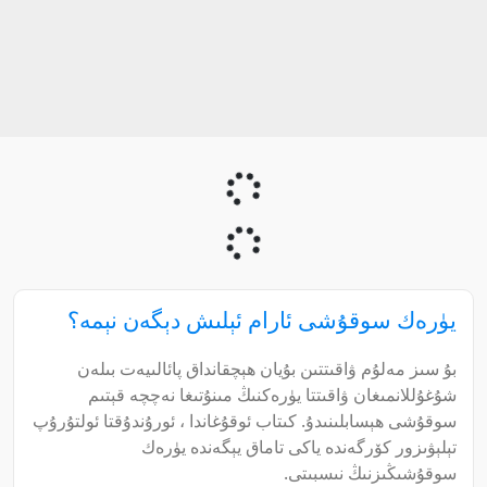
يۈرەك سوقۇشى ئارام ئېلىش دېگەن نېمە؟
بۇ سىز مەلۇم ۋاقىتتىن بۇيان ھېچقانداق پائالىيەت بىلەن
شۇغۇللانمىغان ۋاقىتتا يۈرەكنىڭ مىنۇتىغا نەچچە قېتىم
سوقۇشى ھېسابلىنىدۇ. كىتاب ئوقۇغاندا ، ئورۇندۇقتا ئولتۇرۇپ
تېلېۋىزور كۆرگەندە ياكى تاماق يېگەندە يۈرەك
سوقۇشىڭىزنىڭ نىسبىتى.