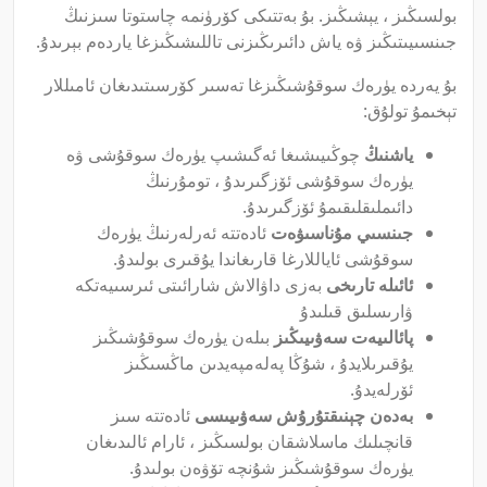
بولسىڭىز ، يېشىڭىز. بۇ بەتتىكى كۆرۈنمە چاستوتا سىزنىڭ
جىنسىيىتىڭىز ۋە ياش دائىرىڭىزنى تاللىشىڭىزغا ياردەم بېرىدۇ.
بۇ يەردە يۈرەك سوقۇشىڭىزغا تەسىر كۆرسىتىدىغان ئامىللار
تېخىمۇ تولۇق:
ياشنىڭ
چوڭىيىشىغا ئەگىشىپ يۈرەك سوقۇشى ۋە
يۈرەك سوقۇشى ئۆزگىرىدۇ ، تومۇرنىڭ
دائىملىقلىقىمۇ ئۆزگىرىدۇ.
جىنسىي مۇناسىۋەت
ئادەتتە ئەرلەرنىڭ يۈرەك
سوقۇشى ئاياللارغا قارىغاندا يۇقىرى بولىدۇ.
ئائىلە تارىخى
بەزى داۋالاش شارائىتى ئىرسىيەتكە
ۋارىسلىق قىلىدۇ
پائالىيەت سەۋىيىڭىز
بىلەن يۈرەك سوقۇشىڭىز
يۇقىرىلايدۇ ، شۇڭا پەلەمپەيدىن ماڭسىڭىز
ئۆرلەيدۇ.
بەدەن چېنىقتۇرۇش سەۋىيىسى
ئادەتتە سىز
قانچىلىك ماسلاشقان بولسىڭىز ، ئارام ئالىدىغان
يۈرەك سوقۇشىڭىز شۇنچە تۆۋەن بولىدۇ.