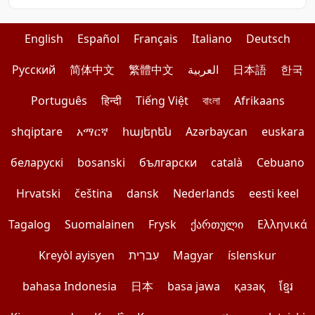
English
Español
Français
Italiano
Deutsch
한국
日本語
العربية
繁體中文
简体中文
Pусский
Português
हिन्दी
Tiếng Việt
বাংলা
Afrikaans
shqiptare
አማርኛ
հայերեն
Azərbaycan
euskara
беларускі
bosanski
български
català
Cebuano
Hrvatski
čeština
dansk
Nederlands
eesti keel
Tagalog
Suomalainen
Frysk
ქართული
Ελληνικά
íslenskur
Magyar
עִברִית
Kreyòl ayisyen
bahasa Indonesia
日本
basa jawa
қазақ
ខ្មែរ