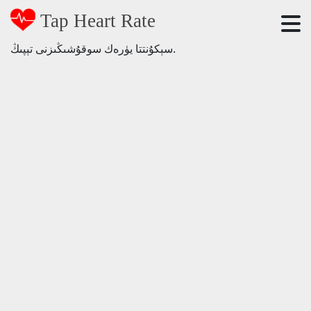
Tap Heart Rate
سېكۇنتتا يۈرەك سوقۇشىڭىزنى تېپىڭ.