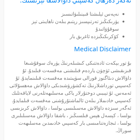
نەپەس ئېلىشتا قىينىلىۋاتىسىز
يۈرىكىڭىز تەرتىپسىز رېتىم بىلەن ناھايىتى تېز
سوقۇۋاتىدۇ
كۆكرىكىڭىزدە ئاغرىق بار
Medical Disclaimer
بۇ تور بېكەت ئادەتتىكى كىشىلەرنىڭ يۈرەك سوقۇشىغا
قىزىقىشى ئۈچۈن ياردەم قىلىشنى مەقسەت قىلىدۇ. ئۇ
داۋالاش دىئاگنوز قورالى سۈپىتىدە مەقسەت قىلىنمايدۇ. ئۇ
كەسپىي تورداشلارنىڭ تەكشۈرۈشىدىكى داۋالاش مەھسۇلاتى
ئەمەس. ئۇ تېببىي دوختۇرلار ياكى مەسلىھەتلەرنى لاياقەتلىك
كەسپىي خادىملار بىلەن ئالماشتۇرۇشنى مەقسەت قىلمايدۇ.
ئەگەر سىزدە داۋالاش مەسىلىسى بولسا ، داۋالاش كرىزىسى
بولسا ، كېسەل ھېس قىلسىڭىز ، باشقا داۋالاش مەسىلىلىرى
بولسا ، ئىجازەتنامىسى بار كەسپىي خادىمدىن مەسلىھەت
سوراڭ.