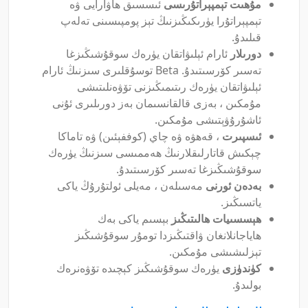
مۇھىت تېمپېراتۇرىسى
ئىسسىق ھاۋارايى ۋە
تېمپېراتۇرا يۈرىكىڭىزنىڭ تېز پومپىسىنى تەلەپ
قىلىدۇ.
دورىلار
ئارام ئېلىۋاتقان يۈرەك سوقۇشىڭىزغا
تەسىر كۆرسىتىدۇ. Beta توسۇقلىرى سىزنىڭ ئارام
ئېلىۋاتقان يۈرەك رىتىمىڭىزنى تۆۋەنلىتىشى
مۇمكىن ، بەزى قالقانسىمان بەز دورىلىرى ئۇنى
ئاشۇرۇۋېتىشى مۇمكىن.
ئىسپىرت
، قەھۋە ۋە چاي (كوففېئىن) ۋە تاماكا
چېكىش قاتارلىقلارنىڭ ھەممىسى سىزنىڭ يۈرەك
سوقۇشىڭىزغا تەسىر كۆرسىتىدۇ.
بەدەن ئورنى
مەسىلەن ، مەيلى ئولتۇرۇڭ ياكى
ياتسىڭىز.
ھېسسىيات ھالىتىڭىز
بېسىم ياكى بەك
ھاياجانلانغان ۋاقتىڭىزدا تومۇر سوقۇشىڭىز
تېزلىشىشى مۇمكىن.
كۈندۈزى
يۈرەك سوقۇشىڭىز كېچىدە تۆۋەنرەك
بولىدۇ.