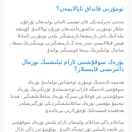
تومۇرنى قانداق تاپالايمەن؟
بەدەن ئەتراپىدىكى قان ئېقىمى ئاسان بولىدىغان نۇرغۇن
جايلار تومۇرنى تەكشۈرەلەيدىغان ئورۇن بولالايدۇ. كۆپىنچە
بىلەكنىڭ باش بارمىقىغا بارمىقىڭىز بىلەن تومۇرنى ئاسانلا
ھېس قىلالايسىز. سىز يەنە 2 بارمىقىڭىزنى بوينىڭىزنىڭ يېنىغا ،
شامال يولىڭىزنىڭ يېنىغا قويسىڭىز بولىدۇ.
يۈرەك سوقۇشىنى ئارام ئېلىشنىڭ نورمال
دائىرىسى قايسىلار؟
ھەممە ئادەمنىڭ تومۇرى ئوخشاش بولمايدۇ. يۈرەك
سوقۇشى ئادەمگە قاراپ ئوخشىمايدۇ. ئۆزىڭىزنىڭ يۈرەك
سوقۇشىنى ئىز قوغلاش سىزگە يۈرەك ساغلاملىقىڭىز ، ھەتتا
تېخىمۇ مۇھىمى يۈرەك ساغلاملىقىڭىزدىكى ئۆزگىرىشلەر
ھەققىدە قىممەتلىك ئۇچۇرلارنى بېرەلەيدۇ.
ساغلام ياكى ساغلام بولمىغان ئارام ئېلىش يۈرەك سوقۇشى
بىر قانچە ئامىلنى ئۆز ئىچىگە ئالىدۇ ، بولۇپمۇ ئەر ياكى ئايال