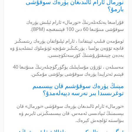
نورمال ئارام ئالىدىغان يۈرەك سوقۇشى
بارمۇ؟
قۇرامىغا يەتكەنلەرنىڭ «نورمال» ئارام ئېلىش يۈرەك
سوقۇشى مىنۇتىغا 60 دىن 100 قېتىمغىچە (BPM).
ئومۇمەن قىلىپ ئېيتقاندا ، ئارام ئېلىۋاتقان يۈرەك رىتىمىڭىز
قانچە تۆۋەن بولسا ، يۈرىكىڭىز شۇنچە ئۈنۈملۈك ئىشلەيدۇ ۋە
بەدەن چېنىقتۇرۇشنىڭ كۆرسەتكۈچىسى.
مەسىلەن ، ئۇزۇن مۇساپىلىك يۈگۈرگۈچىلەرنىڭ مىنۇتىغا 40
قېتىم ئەتراپىدا يۈرەك سوقۇشى بولۇشى مۇمكىن.
مېنىڭ يۈرەك سوقۇشىم قان بېسىمىم
توغرىسىدا بىر نەرسە دېيەلەمدۇ؟
«نورمال» ئارام ئالىدىغان يۈرەك سوقۇشى «نورمال» قان
بېسىمنىڭ ئىپادىسى ئەمەس. قان بېسىمىڭىزنى ئايرىم ۋە
بىۋاسىتە ئۆلچەش كېرەك.
ئەگەر دەرھال كەسپىي داۋالاشقا ئېرىشىڭ: