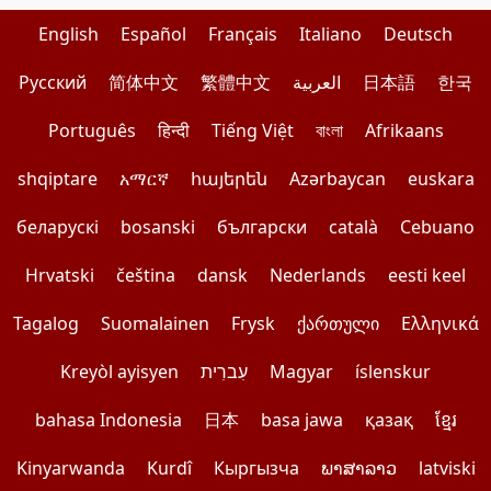
English
Español
Français
Italiano
Deutsch
Pусский
简体中文
繁體中文
العربية
日本語
한국
Português
हिन्दी
Tiếng Việt
বাংলা
Afrikaans
shqiptare
አማርኛ
հայերեն
Azərbaycan
euskara
беларускі
bosanski
български
català
Cebuano
Hrvatski
čeština
dansk
Nederlands
eesti keel
Tagalog
Suomalainen
Frysk
ქართული
Ελληνικά
Kreyòl ayisyen
עִברִית
Magyar
íslenskur
bahasa Indonesia
日本
basa jawa
қазақ
ខ្មែរ
Kinyarwanda
Kurdî
Кыргызча
ພາສາລາວ
latviski