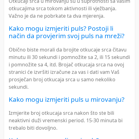
Otkucaji srca u mirovanju su u suprotnosti sa vašim
otkucajima srca tokom aktivnosti ili vježbanja.
Važno je da ne pobrkate ta dva mjerenja.
Kako mogu izmjeriti puls? Postoji li
način da provjerim svoj puls na mreži?
Obično biste morali da brojite otkucaje srca čitavu
minutu ili 30 sekundi i pomnožite sa 2, ili 15 sekundi
i pomnožite sa 4, itd. Brojač otkucaja srca na ovoj
stranici će izvršiti izračune za vas i dati vam Vaš
prosječan broj otkucaja srca u samo nekoliko
sekundi.
Kako mogu izmjeriti puls u mirovanju?
Izmjerite broj otkucaja srca nakon što ste bili
neaktivni duži vremenski period. 15-30 minuta bi
trebalo biti dovoljno.