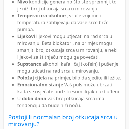
Nivo
kondicije generalno što ste spremniji, to
je niži broj otkucaja srca u mirovanju.
Temperatura okoline
, vruće vrijeme i
temperatura zahtijevaju da vaše srce brže
pumpa.
Lijekovi
lijekovi mogu utjecati na rad srca u
mirovanju. Beta blokatori, na primjer, mogu
smanjiti broj otkucaja srca u mirovanju, a neki
lijekovi za štitnjaču mogu ga povećati.
Supstance
alkohol, kafa i čaj (kofein) i pušenje
mogu uticati na rad srca u mirovanju.
Položaj tijela
na primjer, bilo da sjedite ili ležite.
Emocionalno stanje
Vaš puls može ubrzati
kada se osjećate pod stresom ili jako uzbuđeni.
U
doba dana
vaš broj otkucaja srca ima
tendenciju da bude niži noću.
Postoji li normalan broj otkucaja srca u
mirovanju?