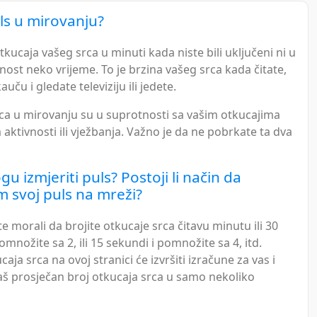
uls u mirovanju?
otkucaja vašeg srca u minuti kada niste bili uključeni ni u
nost neko vrijeme. To je brzina vašeg srca kada čitate,
auču i gledate televiziju ili jedete.
rca u mirovanju su u suprotnosti sa vašim otkucajima
aktivnosti ili vježbanja. Važno je da ne pobrkate ta dva
u izmjeriti puls? Postoji li način da
m svoj puls na mreži?
e morali da brojite otkucaje srca čitavu minutu ili 30
omnožite sa 2, ili 15 sekundi i pomnožite sa 4, itd.
caja srca na ovoj stranici će izvršiti izračune za vas i
aš prosječan broj otkucaja srca u samo nekoliko