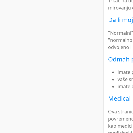
Trkač na du
mirovanju 
Da li mo
"Normalni" 
"normalnog"
odvojeno i 
Odmah p
imate 
vaše s
imate 
Medical 
Ova strani
povremeno 
kao medicin