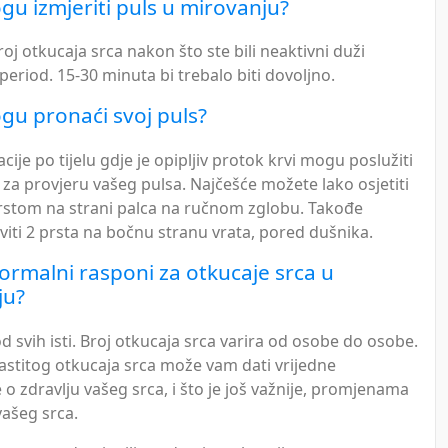
u izmjeriti puls u mirovanju?
roj otkucaja srca nakon što ste bili neaktivni duži
eriod. 15-30 minuta bi trebalo biti dovoljno.
u pronaći svoj puls?
ije po tijelu gdje je opipljiv protok krvi mogu poslužiti
za provjeru vašeg pulsa. Najčešće možete lako osjetiti
prstom na strani palca na ručnom zglobu. Takođe
iti 2 prsta na bočnu stranu vrata, pored dušnika.
normalni rasponi za otkucaje srca u
ju?
od svih isti. Broj otkucaja srca varira od osobe do osobe.
astitog otkucaja srca može vam dati vrijedne
 o zdravlju vašeg srca, i što je još važnije, promjenama
vašeg srca.