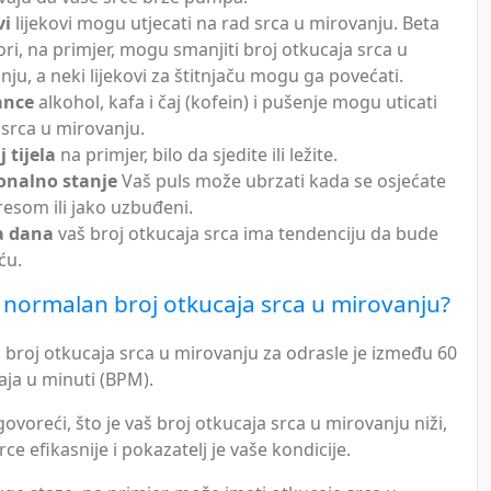
vi
lijekovi mogu utjecati na rad srca u mirovanju. Beta
ori, na primjer, mogu smanjiti broj otkucaja srca u
ju, a neki lijekovi za štitnjaču mogu ga povećati.
ance
alkohol, kafa i čaj (kofein) i pušenje mogu uticati
 srca u mirovanju.
 tijela
na primjer, bilo da sjedite ili ležite.
onalno stanje
Vaš puls može ubrzati kada se osjećate
resom ili jako uzbuđeni.
a dana
vaš broj otkucaja srca ima tendenciju da bude
ću.
li normalan broj otkucaja srca u mirovanju?
 broj otkucaja srca u mirovanju za odrasle je između 60
aja u minuti (BPM).
voreći, što je vaš broj otkucaja srca u mirovanju niži,
rce efikasnije i pokazatelj je vaše kondicije.