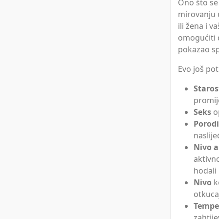
Ono što se
mirovanju 
ili žena i 
omogućiti 
pokazao sp
Evo još pot
Staros
promije
Seks
op
Porod
naslij
Nivo a
aktivn
hodali
Nivo
ko
otkuca
Tempe
zahtij