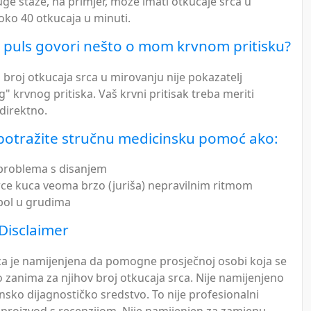
ge staze, na primjer, može imati otkucaje srca u
oko 40 otkucaja u minuti.
j puls govori nešto o mom krvnom pritisku?
broj otkucaja srca u mirovanju nije pokazatelj
 krvnog pritiska. Vaš krvni pritisak treba meriti
direktno.
otražite stručnu medicinsku pomoć ako:
problema s disanjem
rce kuca veoma brzo (juriša) nepravilnim ritmom
bol u grudima
Disclaimer
ca je namijenjena da pomogne prosječnoj osobi koja se
zanima za njihov broj otkucaja srca. Nije namijenjeno
sko dijagnostičko sredstvo. To nije profesionalni