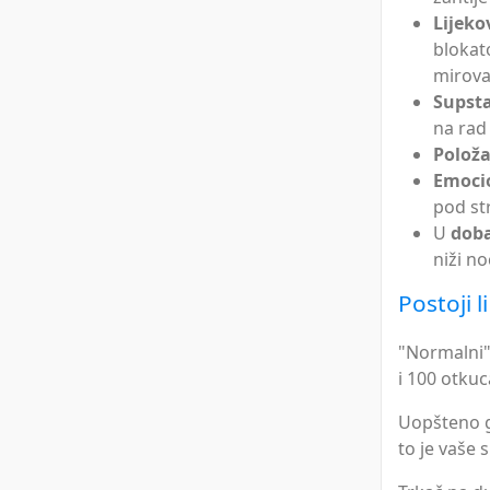
Lijeko
blokat
mirovan
Supst
na rad
Položaj
Emoci
pod st
U
dob
niži no
Postoji 
"Normalni"
i 100 otkuc
Uopšteno go
to je vaše s