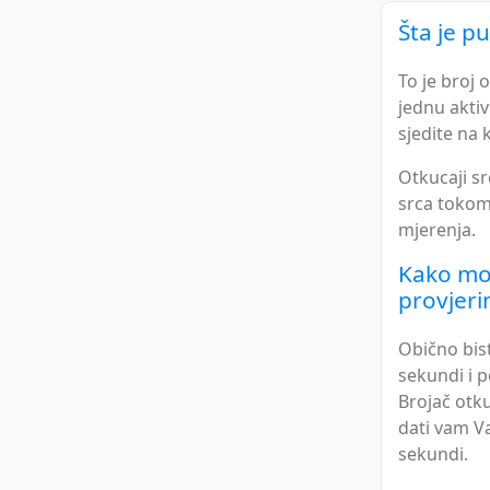
Šta je p
To je broj 
jednu aktiv
sjedite na k
Otkucaji s
srca tokom 
mjerenja.
Kako mog
provjeri
Obično bist
sekundi i p
Brojač otku
dati vam V
sekundi.