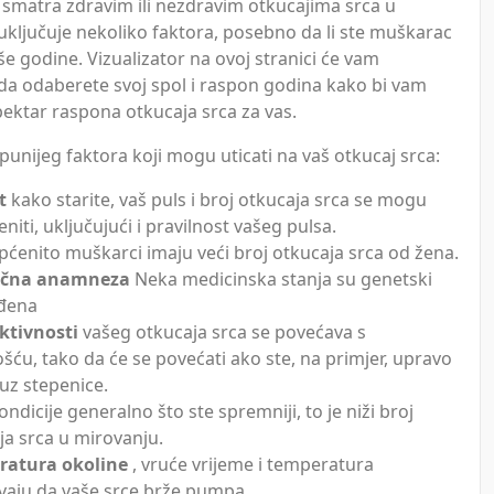
 smatra zdravim ili nezdravim otkucajima srca u
uključuje nekoliko faktora, posebno da li ste muškarac
vaše godine. Vizualizator na ovoj stranici će vam
da odaberete svoj spol i raspon godina kako bi vam
ektar raspona otkucaja srca za vas.
punijeg faktora koji mogu uticati na vaš otkucaj srca:
t
kako starite, vaš puls i broj otkucaja srca se mogu
niti, uključujući i pravilnost vašeg pulsa.
ćenito muškarci imaju veći broj otkucaja srca od žena.
ična anamneza
Neka medicinska stanja su genetski
eđena
ktivnosti
vašeg otkucaja srca se povećava s
ošću, tako da će se povećati ako ste, na primjer, upravo
 uz stepenice.
ndicije generalno što ste spremniji, to je niži broj
ja srca u mirovanju.
ratura okoline
, vruće vrijeme i temperatura
evaju da vaše srce brže pumpa.