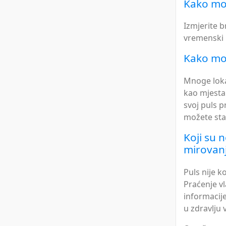
Kako mog
Izmjerite b
vremenski p
Kako mog
Mnoge lokac
kao mjesta 
svoj puls 
možete stav
Koji su 
mirovan
Puls nije k
Praćenje vl
informacije
u zdravlju 