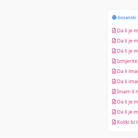
bosanski
Da li je 
Da li je 
Da li je 
Izmjerite
Da li im
Da li ima
Imam li 
Da li je 
Da li je 
Koliki bi