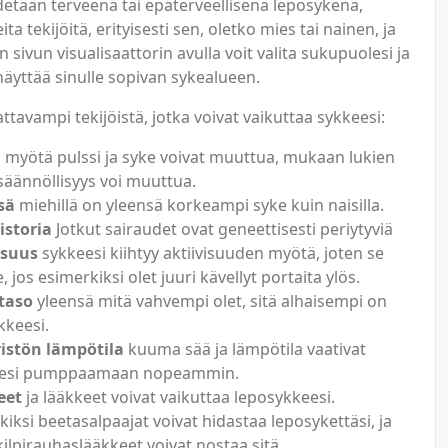
detään terveenä tai epäterveellisenä leposykenä,
ita tekijöitä, erityisesti sen, oletko mies tai nainen, ja
n sivun visualisaattorin avulla voit valita sukupuolesi ja
 näyttää sinulle sopivan sykealueen.
ttavampi tekijöistä, jotka voivat vaikuttaa sykkeesi:
 myötä pulssi ja syke voivat muuttua, mukaan lukien
 säännöllisyys voi muuttua.
sä
miehillä on yleensä korkeampi syke kuin naisilla.
storia
Jotkut sairaudet ovat geneettisesti periytyviä
isuus
sykkeesi kiihtyy aktiivisuuden myötä, joten se
 jos esimerkiksi olet juuri kävellyt portaita ylös.
taso
yleensä mitä vahvempi olet, sitä alhaisempi on
kkeesi.
istön lämpötila
kuuma sää ja lämpötila vaativat
esi pumppaamaan nopeammin.
eet
ja lääkkeet voivat vaikuttaa leposykkeesi.
iksi beetasalpaajat voivat hidastaa leposykettäsi, ja
kilpirauhaslääkkeet voivat nostaa sitä.