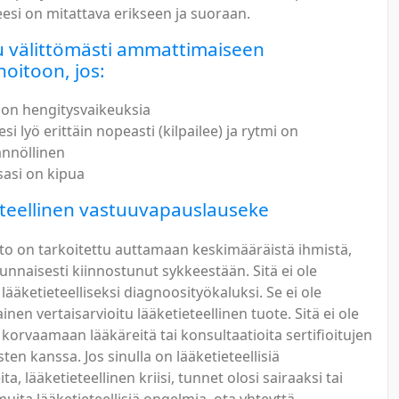
esi on mitattava erikseen ja suoraan.
 välittömästi ammattimaiseen
hoitoon, jos:
a on hengitysvaikeuksia
i lyö erittäin nopeasti (kilpailee) ja rytmi on
nnöllinen
sasi on kipua
teellinen vastuuvapauslauseke
to on tarkoitettu auttamaan keskimääräistä ihmistä,
unnaisesti kiinnostunut sykkeestään. Sitä ei ole
 lääketieteelliseksi diagnoosityökaluksi. Se ei ole
en vertaisarvioitu lääketieteellinen tuote. Sitä ei ole
 korvaamaan lääkäreitä tai konsultaatioita sertifioitujen
ten kanssa. Jos sinulla on lääketieteellisiä
a, lääketieteellinen kriisi, tunnet olosi sairaaksi tai