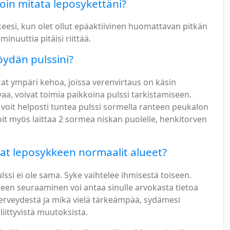
oin mitata leposykettäni?
eesi, kun olet ollut epäaktiivinen huomattavan pitkän
minuuttia pitäisi riittää.
öydän pulssini?
at ympäri kehoa, joissa verenvirtaus on käsin
aa, voivat toimia paikkoina pulssi tarkistamiseen.
 voit helposti tuntea pulssi sormella ranteen peukalon
oit myös laittaa 2 sormea niskan puolelle, henkitorven
at leposykkeen normaalit alueet?
lssi ei ole sama. Syke vaihtelee ihmisestä toiseen.
en seuraaminen voi antaa sinulle arvokasta tietoa
erveydestä ja mikä vielä tärkeämpää, sydämesi
liittyvistä muutoksista.