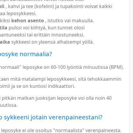
li
, kahvi ja tee (kofeiini) ja tupakointi voivat kaikki
taa leposykkeesi.
kiksi
kehon asento
, istutko vai makuulla.
ila
pulssi voi kiihtyä, kun tunnet olosi
aantuneeksi tai erittäin innostuneeksi.
aika
sykkeesi on yleensä alhaisempi yöllä.
posyke normaalia?
"normaali" leposyke on 60-100 lyöntiä minuutissa (BPM).
ottaen mitä matalampi leposykkeesi, sitä tehokkaammin
imii ja se on kuntosi indikaattori.
 pitkän matkan juoksijan leposyke voi olla noin 40
uutissa.
 sykkeeni jotain verenpaineestani?
 leposyke ei ole osoitus "normaalista" verenpaineesta.