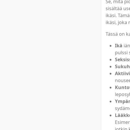
Se, mitä pi
sisältää use
ikäsi. Tämä
ikäsi, joka
Tässä on ka
Ikä
iän
pulssi
Seksis
Sukuhi
Aktiiv
nousee,
Kunto
leposy
Ympär
sydäm
Lääkk
Esimerk
jotkin 