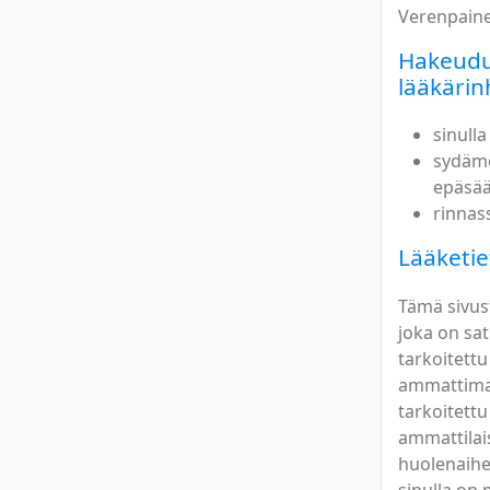
Verenpaine
Hakeudu
lääkärin
sinull
sydämes
epäsää
rinnas
Lääketie
Tämä sivus
joka on sat
tarkoitettu
ammattimain
tarkoitettu
ammattilais
huolenaiheit