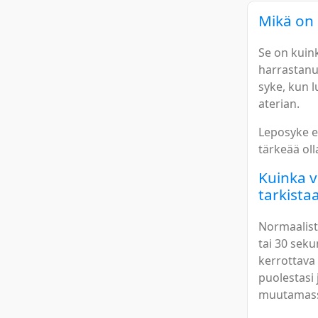
Mikä on
Se on kuin
harrastanu
syke, kun l
aterian.
Leposyke e
tärkeää oll
Kuinka v
tarkista
Normaalist
tai 30 seku
kerrottava 
puolestasi
muutamass