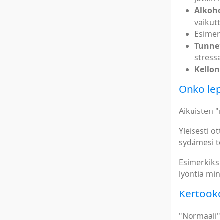
Alkoho
vaikut
Esimer
Tunnet
stress
Kellon
Onko le
Aikuisten 
Yleisesti 
sydämesi to
Esimerkiksi
lyöntiä min
Kertooko
"Normaali"