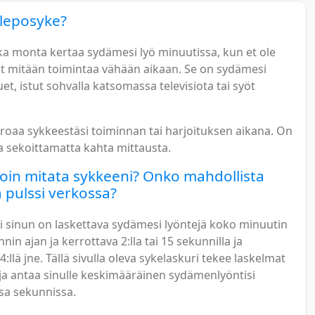
 leposyke?
ka monta kertaa sydämesi lyö minuutissa, kun et ole
t mitään toimintaa vähään aikaan. Se on sydämesi
uet, istut sohvalla katsomassa televisiota tai syöt
roaa sykkeestäsi toiminnan tai harjoituksen aikana. On
a sekoittamatta kahta mittausta.
oin mitata sykkeeni? Onko mahdollista
a pulssi verkossa?
i sinun on laskettava sydämesi lyöntejä koko minuutin
nnin ajan ja kerrottava 2:lla tai 15 sekunnilla ja
4:llä jne. Tällä sivulla oleva sykelaskuri tekee laskelmat
 ja antaa sinulle keskimääräinen sydämenlyöntisi
a sekunnissa.