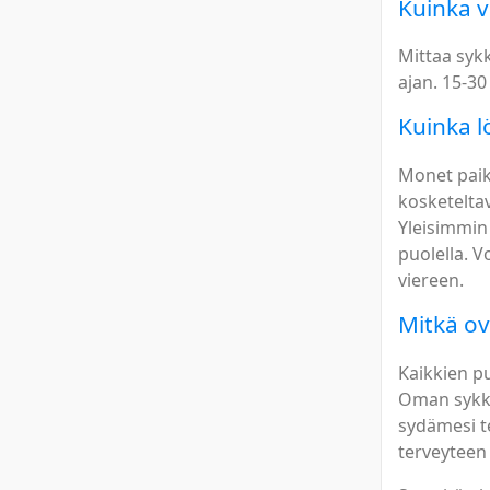
Kuinka v
Mittaa sykk
ajan. 15-30 
Kuinka l
Monet paik
kosketeltav
Yleisimmin
puolella. V
viereen.
Mitkä ov
Kaikkien pu
Oman sykke
sydämesi t
terveyteen 