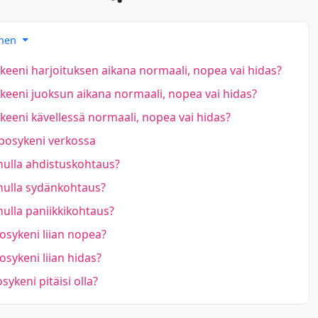
inen
eeni harjoituksen aikana normaali, nopea vai hidas?
eeni juoksun aikana normaali, nopea vai hidas?
eeni kävellessä normaali, nopea vai hidas?
posykeni verkossa
ulla ahdistuskohtaus?
ulla sydänkohtaus?
ulla paniikkikohtaus?
sykeni liian nopea?
sykeni liian hidas?
sykeni pitäisi olla?