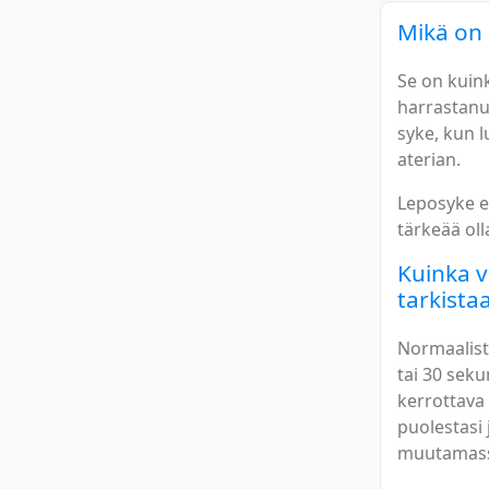
Mikä on
Se on kuin
harrastanu
syke, kun l
aterian.
Leposyke e
tärkeää oll
Kuinka v
tarkista
Normaalist
tai 30 seku
kerrottava 
puolestasi
muutamass