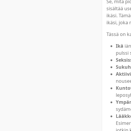
Se, mitä pi
sisältää use
ikäsi. Tämä
ikäsi, joka
Tässä on ka
Ikä
iän
pulssi
Seksis
Sukuhi
Aktiiv
nousee,
Kunto
leposy
Ympär
sydäm
Lääkk
Esimerk
jotkin 