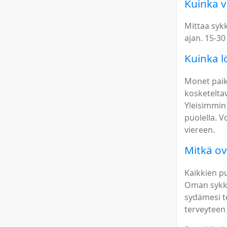
Kuinka v
Mittaa sykk
ajan. 15-30 
Kuinka l
Monet paik
kosketeltav
Yleisimmin
puolella. V
viereen.
Mitkä ov
Kaikkien pu
Oman sykke
sydämesi t
terveyteen 