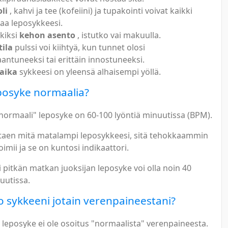
li
, kahvi ja tee (kofeiini) ja tupakointi voivat kaikki
taa leposykkeesi.
kiksi
kehon asento
, istutko vai makuulla.
ila
pulssi voi kiihtyä, kun tunnet olosi
aantuneeksi tai erittäin innostuneeksi.
aika
sykkeesi on yleensä alhaisempi yöllä.
posyke normaalia?
"normaali" leposyke on 60-100 lyöntiä minuutissa (BPM).
ottaen mitä matalampi leposykkeesi, sitä tehokkaammin
imii ja se on kuntosi indikaattori.
 pitkän matkan juoksijan leposyke voi olla noin 40
uutissa.
 sykkeeni jotain verenpaineestani?
 leposyke ei ole osoitus "normaalista" verenpaineesta.