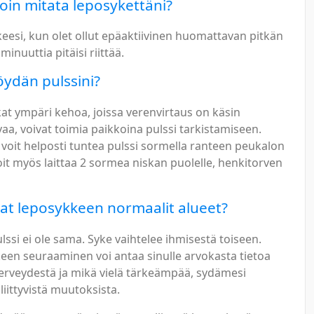
oin mitata leposykettäni?
eesi, kun olet ollut epäaktiivinen huomattavan pitkän
minuuttia pitäisi riittää.
öydän pulssini?
at ympäri kehoa, joissa verenvirtaus on käsin
aa, voivat toimia paikkoina pulssi tarkistamiseen.
 voit helposti tuntea pulssi sormella ranteen peukalon
oit myös laittaa 2 sormea niskan puolelle, henkitorven
at leposykkeen normaalit alueet?
lssi ei ole sama. Syke vaihtelee ihmisestä toiseen.
en seuraaminen voi antaa sinulle arvokasta tietoa
erveydestä ja mikä vielä tärkeämpää, sydämesi
liittyvistä muutoksista.