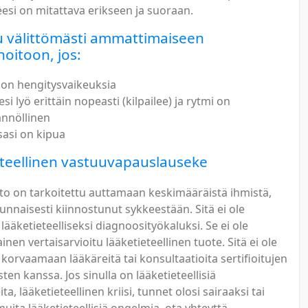
esi on mitattava erikseen ja suoraan.
 välittömästi ammattimaiseen
hoitoon, jos:
a on hengitysvaikeuksia
i lyö erittäin nopeasti (kilpailee) ja rytmi on
nnöllinen
sasi on kipua
teellinen vastuuvapauslauseke
to on tarkoitettu auttamaan keskimääräistä ihmistä,
unnaisesti kiinnostunut sykkeestään. Sitä ei ole
 lääketieteelliseksi diagnoosityökaluksi. Se ei ole
en vertaisarvioitu lääketieteellinen tuote. Sitä ei ole
 korvaamaan lääkäreitä tai konsultaatioita sertifioitujen
ten kanssa. Jos sinulla on lääketieteellisiä
a, lääketieteellinen kriisi, tunnet olosi sairaaksi tai