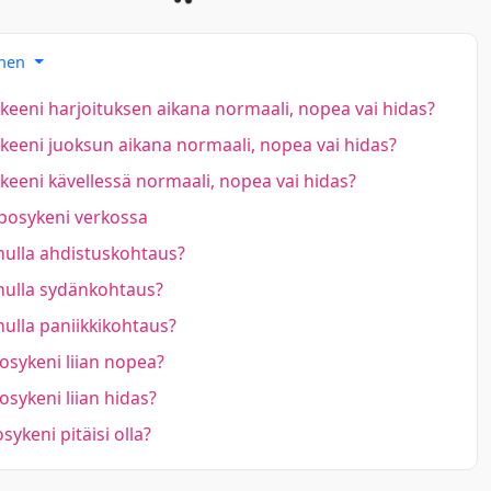
inen
eeni harjoituksen aikana normaali, nopea vai hidas?
eeni juoksun aikana normaali, nopea vai hidas?
eeni kävellessä normaali, nopea vai hidas?
posykeni verkossa
ulla ahdistuskohtaus?
ulla sydänkohtaus?
ulla paniikkikohtaus?
sykeni liian nopea?
sykeni liian hidas?
sykeni pitäisi olla?