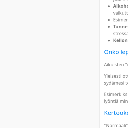
Alkoho
vaikut
Esimer
Tunnet
stress
Kellon
Onko le
Aikuisten 
Yleisesti 
sydämesi to
Esimerkiksi
lyöntiä min
Kertooko
"Normaali"