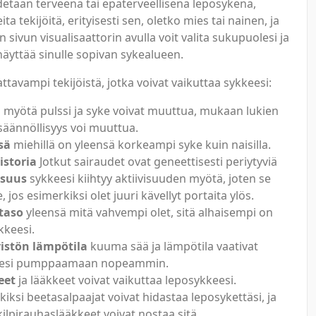
detään terveenä tai epäterveellisenä leposykenä,
ita tekijöitä, erityisesti sen, oletko mies tai nainen, ja
n sivun visualisaattorin avulla voit valita sukupuolesi ja
 näyttää sinulle sopivan sykealueen.
ttavampi tekijöistä, jotka voivat vaikuttaa sykkeesi:
 myötä pulssi ja syke voivat muuttua, mukaan lukien
 säännöllisyys voi muuttua.
sä
miehillä on yleensä korkeampi syke kuin naisilla.
storia
Jotkut sairaudet ovat geneettisesti periytyviä
isuus
sykkeesi kiihtyy aktiivisuuden myötä, joten se
 jos esimerkiksi olet juuri kävellyt portaita ylös.
taso
yleensä mitä vahvempi olet, sitä alhaisempi on
kkeesi.
istön lämpötila
kuuma sää ja lämpötila vaativat
esi pumppaamaan nopeammin.
eet
ja lääkkeet voivat vaikuttaa leposykkeesi.
iksi beetasalpaajat voivat hidastaa leposykettäsi, ja
kilpirauhaslääkkeet voivat nostaa sitä.