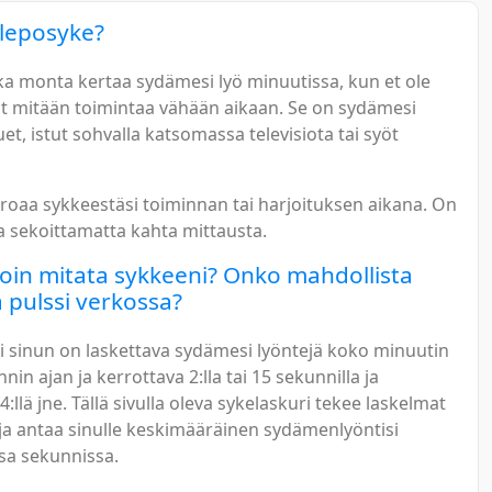
 leposyke?
ka monta kertaa sydämesi lyö minuutissa, kun et ole
t mitään toimintaa vähään aikaan. Se on sydämesi
uet, istut sohvalla katsomassa televisiota tai syöt
roaa sykkeestäsi toiminnan tai harjoituksen aikana. On
a sekoittamatta kahta mittausta.
oin mitata sykkeeni? Onko mahdollista
a pulssi verkossa?
i sinun on laskettava sydämesi lyöntejä koko minuutin
nnin ajan ja kerrottava 2:lla tai 15 sekunnilla ja
4:llä jne. Tällä sivulla oleva sykelaskuri tekee laskelmat
 ja antaa sinulle keskimääräinen sydämenlyöntisi
a sekunnissa.