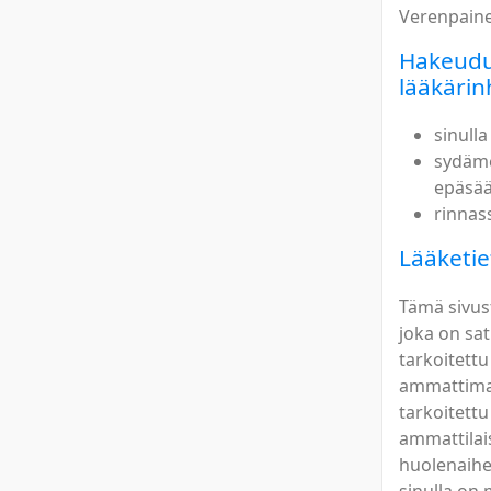
Verenpaine
Hakeudu
lääkärin
sinull
sydämes
epäsää
rinnas
Lääketie
Tämä sivus
joka on sat
tarkoitettu
ammattimain
tarkoitettu
ammattilais
huolenaiheit