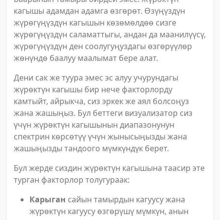
кагышы адамдан адамга өзгөрөт. Өзүңүздүн
жүрөгүңүздүн кагышын көзөмөлдөө сизге
жүрөгүңүздүн саламаттыгы, андан да маанилүүсү,
жүрөгүңүздүн ден соолугуңуздагы өзгөрүүлөр
жөнүндө баалуу маалымат бере алат.
Дени сак же туура эмес эс алуу учурундагы
жүрөктүн кагышы бир нече факторлорду
камтыйт, айрыкча, сиз эркек же аял болсоңуз
жана жашыңыз. Бул беттеги визуализатор сиз
үчүн жүрөктүн кагышынын диапазонунун
спектрин көрсөтүү үчүн жынысыңызды жана
жашыңызды тандоого мүмкүндүк берет.
Бул жерде сиздин жүрөктүн кагышына таасир эте
турган факторлор толугураак:
Карыган
сайын тамырдын кагуусу жана
жүрөктүн кагуусу өзгөрүшү мүмкүн, анын