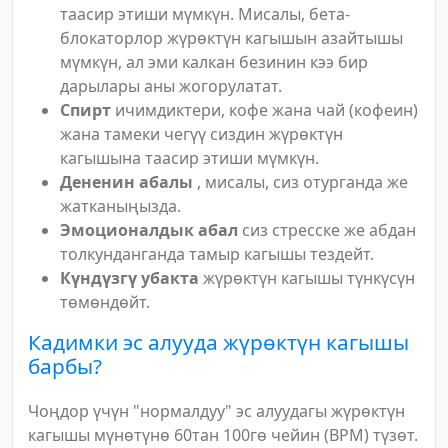
таасир этиши мүмкүн. Мисалы, бета-
блокаторлор жүрөктүн кагышын азайтышы
мүмкүн, ал эми калкан безинин кээ бир
дарылары аны жогорулатат.
Спирт
ичимдиктери, кофе жана чай (кофеин)
жана тамеки чегүү сиздин жүрөктүн
кагышына таасир этиши мүмкүн.
Дененин абалы
, мисалы, сиз отурганда же
жатканыңызда.
Эмоционалдык абал
сиз стресске же абдан
толкунданганда тамыр кагышы тездейт.
Күндүзгү убакта
жүрөктүн кагышы түнкүсүн
төмөндөйт.
Кадимки эс алууда жүрөктүн кагышы
барбы?
Чоңдор үчүн "нормалдуу" эс алуудагы жүрөктүн
кагышы мүнөтүнө 60тан 100гө чейин (BPM) түзөт.