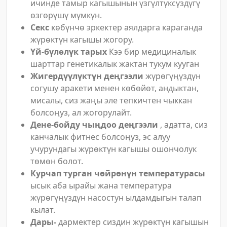
ичинде тамыр кагышынын үзгүлтүксүздүгү
өзгөрүшү мүмкүн.
Секс
көбүнчө эркектер аялдарга караганда
жүрөктүн кагышы жогору.
Үй-бүлөлүк тарых
Кээ бир медициналык
шарттар генетикалык жактан тукум кууган
Жигердүүлүктүн деңгээли
жүрөгүңүздүн
согушу аракети менен көбөйөт, андыктан,
мисалы, сиз жаңы эле тепкичтен чыккан
болсоңуз, ал жогорулайт.
Дене-бойду чыңдоо деңгээли
, адатта, сиз
канчалык фитнес болсоңуз, эс алуу
учурундагы жүрөктүн кагышы ошончолук
төмөн болот.
Курчап турган чөйрөнүн температурасы
ысык аба ырайы жана температура
жүрөгүңүздүн насостун ылдамдыгын талап
кылат.
Дары-
дармектер сиздин жүрөктүн кагышын