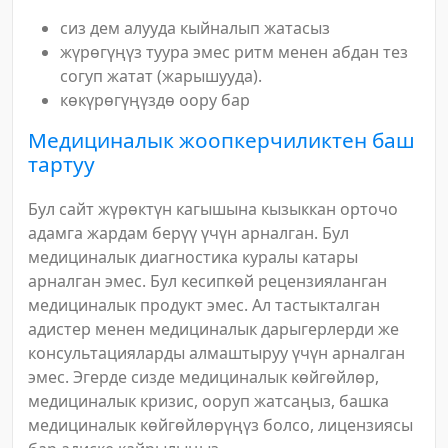
сиз дем алууда кыйналып жатасыз
жүрөгүңүз туура эмес ритм менен абдан тез
согуп жатат (жарышууда).
көкүрөгүңүздө оору бар
Медициналык жоопкерчиликтен баш
тартуу
Бул сайт жүрөктүн кагышына кызыккан орточо
адамга жардам берүү үчүн арналган. Бул
медициналык диагностика куралы катары
арналган эмес. Бул кесипкөй рецензияланган
медициналык продукт эмес. Ал тастыкталган
адистер менен медициналык дарыгерлерди же
консультацияларды алмаштыруу үчүн арналган
эмес. Эгерде сизде медициналык көйгөйлөр,
медициналык кризис, ооруп жатсаңыз, башка
медициналык көйгөйлөрүңүз болсо, лицензиясы