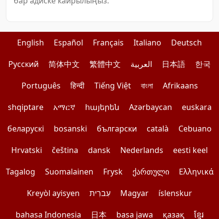
бар адиске кайрылыңыз.
English
Español
Français
Italiano
Deutsch
Pусский
简体中文
繁體中文
العربية
日本語
한국
Português
हिन्दी
Tiếng Việt
বাংলা
Afrikaans
shqiptare
አማርኛ
հայերեն
Azərbaycan
euskara
беларускі
bosanski
български
català
Cebuano
Hrvatski
čeština
dansk
Nederlands
eesti keel
Tagalog
Suomalainen
Frysk
ქართული
Ελληνικά
Kreyòl ayisyen
עִברִית
Magyar
íslenskur
bahasa Indonesia
日本
basa jawa
қазақ
ខ្មែរ