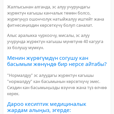
Жалпысынан алганда, эс алуу учурундагы
жүрөктүн кагышы канчалык төмөн болсо,
жүрөгүңүз ошончолук натыйжалуу иштейт жана
фитнесиңиздин көрсөткүчү болуп саналат.
Алыс аралыкка чуркоочу, мисалы, эс алуу
учурунда жүрөктүн кагышы мүнөтүнө 40 кагууга
ээ болушу мүмкүн.
Менин жүрөгүмдүн согушу кан
басымым жөнүндө бир нерсе айтабы?
"Нормалдуу" эс алуудагы жүрөктүн кагышы
"нормалдуу" кан басымынын көрсөткүчү эмес.
Сиздин кан басымыңызды өзүнчө жана түз өлчөө
керек.
Дароо кесиптик медициналык
жардам алыңыз, эгерде: