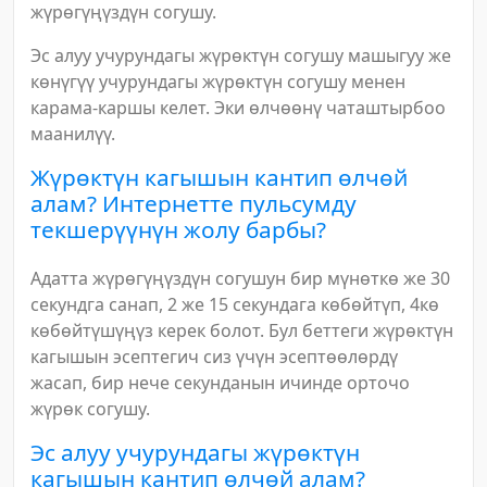
жүрөгүңүздүн согушу.
Эс алуу учурундагы жүрөктүн согушу машыгуу же
көнүгүү учурундагы жүрөктүн согушу менен
карама-каршы келет. Эки өлчөөнү чаташтырбоо
маанилүү.
Жүрөктүн кагышын кантип өлчөй
алам? Интернетте пульсумду
текшерүүнүн жолу барбы?
Адатта жүрөгүңүздүн согушун бир мүнөткө же 30
секундга санап, 2 же 15 секундага көбөйтүп, 4кө
көбөйтүшүңүз керек болот. Бул беттеги жүрөктүн
кагышын эсептегич сиз үчүн эсептөөлөрдү
жасап, бир нече секунданын ичинде орточо
жүрөк согушу.
Эс алуу учурундагы жүрөктүн
кагышын кантип өлчөй алам?