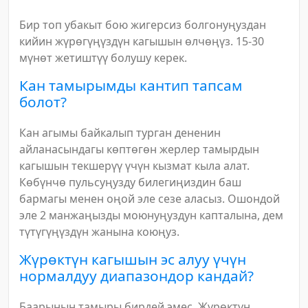
Бир топ убакыт бою жигерсиз болгонуңуздан
кийин жүрөгүңүздүн кагышын өлчөңүз. 15-30
мүнөт жетиштүү болушу керек.
Кан тамырымды кантип тапсам
болот?
Кан агымы байкалып турган дененин
айланасындагы көптөгөн жерлер тамырдын
кагышын текшерүү үчүн кызмат кыла алат.
Көбүнчө пульсуңузду билегиңиздин баш
бармагы менен оңой эле сезе аласыз. Ошондой
эле 2 манжаңызды моюнуңуздун капталына, дем
түтүгүңүздүн жанына коюңуз.
Жүрөктүн кагышын эс алуу үчүн
нормалдуу диапазондор кандай?
Баарынын тамыры бирдей эмес. Жүрөктүн