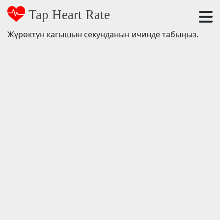
Tap Heart Rate
Жүрөктүн кагышын секунданын ичинде табыңыз.