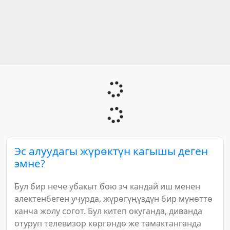
Эс алуудагы жүрөктүн кагышы деген
эмне?
Бул бир нече убакыт бою эч кандай иш менен
алектенбеген учурда, жүрөгүңүздүн бир мүнөттө
канча жолу согот. Бул китеп окуганда, диванда
отуруп телевизор көргөндө же тамактанганда