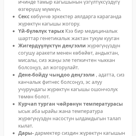
ичинде тамыр кагышынын үзгүлтүксүздүгү
өзгөрүшү мүмкүн.
Секс
көбүнчө эркектер аялдарга караганда
жүрөктүн кагышы жогору.
Үй-бүлөлүк тарых
Кээ бир медициналык
шарттар генетикалык жактан тукум кууган
Жигердүүлүктүн деңгээли
жүрөгүңүздүн
согушу аракети менен көбөйөт, андыктан,
мисалы, сиз жаңы эле тепкичтен чыккан
болсоңуз, ал жогорулайт.
Дене-бойду чыңдоо деңгээли
, адатта, сиз
канчалык фитнес болсоңуз, эс алуу
учурундагы жүрөктүн кагышы ошончолук
төмөн болот.
Курчап турган чөйрөнүн температурасы
ысык аба ырайы жана температура
жүрөгүңүздүн насостун ылдамдыгын талап
кылат.
Дары-
дармектер сиздин жүрөктүн кагышын