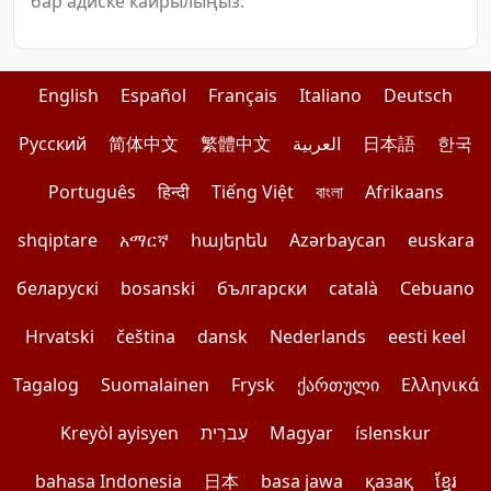
бар адиске кайрылыңыз.
English
Español
Français
Italiano
Deutsch
Pусский
简体中文
繁體中文
العربية
日本語
한국
Português
हिन्दी
Tiếng Việt
বাংলা
Afrikaans
shqiptare
አማርኛ
հայերեն
Azərbaycan
euskara
беларускі
bosanski
български
català
Cebuano
Hrvatski
čeština
dansk
Nederlands
eesti keel
Tagalog
Suomalainen
Frysk
ქართული
Ελληνικά
Kreyòl ayisyen
עִברִית
Magyar
íslenskur
bahasa Indonesia
日本
basa jawa
қазақ
ខ្មែរ