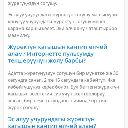
жүрөгүңүздүн согушу.
Эс алуу учурундагы жүрөктүн согушу машыгуу же
көнүгүү учурундагы жүрөктүн согушу менен
карама-каршы келет. Эки өлчөөнү чаташтырбоо
маанилүү.
Жүрөктүн кагышын кантип өлчөй
алам? Интернетте пульсумду
текшерүүнүн жолу барбы?
Адатта жүрөгүңүздүн согушун бир мүнөткө же 30
секундга санап, 2 же 15 секундага көбөйтүп, 4кө
көбөйтүшүңүз керек болот. Бул беттеги жүрөктүн
кагышын эсептегич сиз үчүн эсептөөлөрдү
жасап, бир нече секунданын ичинде орточо
жүрөк согушу.
Эс алуу учурундагы жүрөктүн
кагышын кантип өлчөй алам?