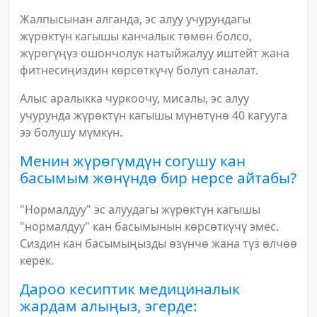
Жалпысынан алганда, эс алуу учурундагы
жүрөктүн кагышы канчалык төмөн болсо,
жүрөгүңүз ошончолук натыйжалуу иштейт жана
фитнесиңиздин көрсөткүчү болуп саналат.
Алыс аралыкка чуркоочу, мисалы, эс алуу
учурунда жүрөктүн кагышы мүнөтүнө 40 кагууга
ээ болушу мүмкүн.
Менин жүрөгүмдүн согушу кан
басымым жөнүндө бир нерсе айтабы?
"Нормалдуу" эс алуудагы жүрөктүн кагышы
"нормалдуу" кан басымынын көрсөткүчү эмес.
Сиздин кан басымыңызды өзүнчө жана түз өлчөө
керек.
Дароо кесиптик медициналык
жардам алыңыз, эгерде: