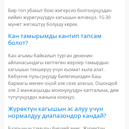
Бир топ убакыт бою жигерсиз болгонуңуздан
кийин жүрөгүңүздүн кагышын өлчөңүз. 15-30
мүнөт жетиштүү болушу керек.
Кан тамырымды кантип тапсам
болот?
Кан агымы байкалып турган дененин
айланасындагы көптөгөн жерлер тамырдын
кагышын текшерүү үчүн кызмат кыла алат.
Көбүнчө пульсуңузду билегиңиздин баш
бармагы менен оңой эле сезе аласыз. Ошондой
эле 2 манжаңызды моюнуңуздун капталына, дем
түтүгүңүздүн жанына коюңуз.
Жүрөктүн кагышын эс алуу үчүн
нормалдуу диапазондор кандай?
Баарынын тамыры бирдей эмес. Жүрөктүн