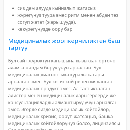
сиз дем алууда кыйналып жатасыз
жүрөгүңүз туура эмес ритм менен абдан тез
согуп жатат (жарышууда).
көкүрөгүңүздө оору бар
Медициналык жоопкерчиликтен баш
тартуу
Бул сайт жүрөктүн кагышына кызыккан орточо
адамга жардам берүү үчүн арналган. Бул
медициналык диагностика куралы катары
арналган эмес. Бул кесипкөй рецензияланган
медициналык продукт эмес. Ал тастыкталган
адистер менен медициналык дарыгерлерди же
консультацияларды алмаштыруу үчүн арналган
эмес. Эгерде сизде медициналык көйгөйлөр,
медициналык кризис, ооруп жатсаңыз, башка
медициналык көйгөйлөрүңүз болсо, лицензиясы