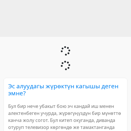
Эс алуудагы жүрөктүн кагышы деген
эмне?
Бул бир нече убакыт бою эч кандай иш менен
алектенбеген учурда, жүрөгүңүздүн бир мүнөттө
канча жолу согот. Бул китеп окуганда, диванда
отуруп телевизор көргөндө же тамактанганда