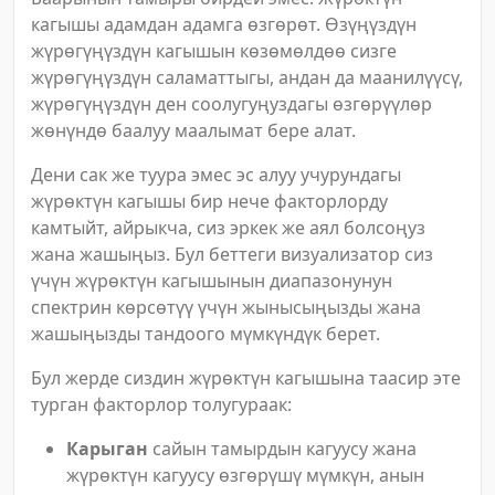
кагышы адамдан адамга өзгөрөт. Өзүңүздүн
жүрөгүңүздүн кагышын көзөмөлдөө сизге
жүрөгүңүздүн саламаттыгы, андан да маанилүүсү,
жүрөгүңүздүн ден соолугуңуздагы өзгөрүүлөр
жөнүндө баалуу маалымат бере алат.
Дени сак же туура эмес эс алуу учурундагы
жүрөктүн кагышы бир нече факторлорду
камтыйт, айрыкча, сиз эркек же аял болсоңуз
жана жашыңыз. Бул беттеги визуализатор сиз
үчүн жүрөктүн кагышынын диапазонунун
спектрин көрсөтүү үчүн жынысыңызды жана
жашыңызды тандоого мүмкүндүк берет.
Бул жерде сиздин жүрөктүн кагышына таасир эте
турган факторлор толугураак:
Карыган
сайын тамырдын кагуусу жана
жүрөктүн кагуусу өзгөрүшү мүмкүн, анын