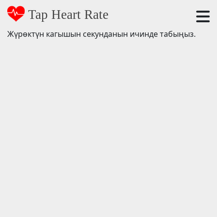
Tap Heart Rate
Жүрөктүн кагышын секунданын ичинде табыңыз.