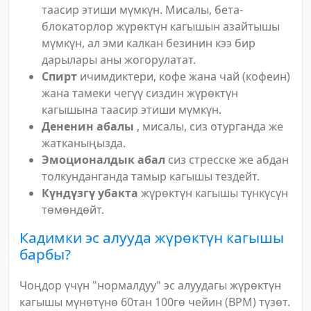
таасир этиши мүмкүн. Мисалы, бета-
блокаторлор жүрөктүн кагышын азайтышы
мүмкүн, ал эми калкан безинин кээ бир
дарылары аны жогорулатат.
Спирт
ичимдиктери, кофе жана чай (кофеин)
жана тамеки чегүү сиздин жүрөктүн
кагышына таасир этиши мүмкүн.
Дененин абалы
, мисалы, сиз отурганда же
жатканыңызда.
Эмоционалдык абал
сиз стресске же абдан
толкунданганда тамыр кагышы тездейт.
Күндүзгү убакта
жүрөктүн кагышы түнкүсүн
төмөндөйт.
Кадимки эс алууда жүрөктүн кагышы
барбы?
Чоңдор үчүн "нормалдуу" эс алуудагы жүрөктүн
кагышы мүнөтүнө 60тан 100гө чейин (BPM) түзөт.