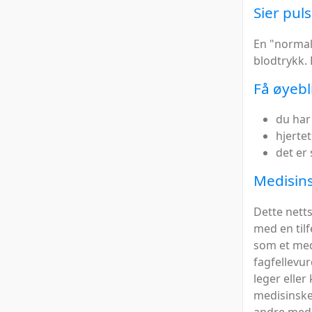
Sier pul
En "normal"
blodtrykk. 
Få øyebl
du har
hjertet
det er 
Medisins
Dette nett
med en tilf
som et med
fagfellevur
leger eller
medisinske