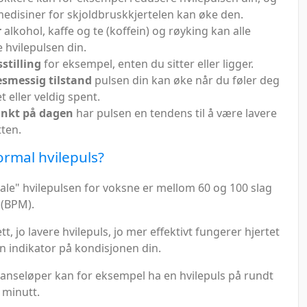
edisiner for skjoldbruskkjertelen kan øke den.
r
alkohol, kaffe og te (koffein) og røyking kan alle
 hvilepulsen din.
stilling
for eksempel, enten du sitter eller ligger.
esmessig tilstand
pulsen din kan øke når du føler deg
t eller veldig spent.
unkt på dagen
har pulsen en tendens til å være lavere
ten.
ormal hvilepuls?
le" hvilepulsen for voksne er mellom 60 og 100 slag
 (BPM).
tt, jo lavere hvilepuls, jo mer effektivt fungerer hjertet
en indikator på kondisjonen din.
tanseløper kan for eksempel ha en hvilepuls på rundt
 minutt.