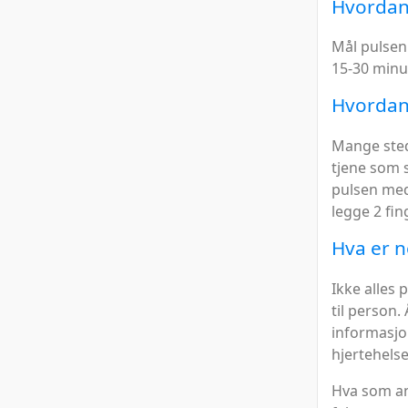
Hvordan 
Mål pulsen 
15-30 minut
Hvordan 
Mange sted
tjene som s
pulsen med
legge 2 fin
Hva er n
Ikke alles 
til person.
informasjon
hjertehelse
Hva som an