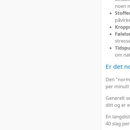
noen m
Stoffe
påvirke
Kropps
Følels
stresse
Tidsp
om nat
Er det n
Den "norma
per minutt
Generelt se
ditt og er 
En langdis
40 slag per