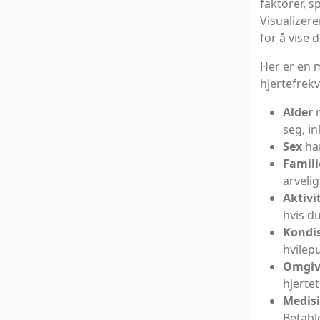
faktorer, s
Visualizer
for å vise
Her er en 
hjertefrek
Alder
n
seg, i
Sex
har
Famili
arvelig
Aktivi
hvis d
Kondis
hvilepu
Omgiv
hjerte
Medis
Betabl