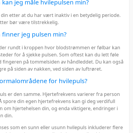
kan jeg måle hvilepulsen min?
din etter at du har vært inaktiv i en betydelig periode.
ter bør være tilstrekkelig.
finner jeg pulsen min?
er rundt i kroppen hvor blodstrømmen er følbar kan
teder for å sjekke pulsen. Som oftest kan du lett føle
 fingeren på tommelsiden av håndleddet. Du kan også
gre på siden av nakken, ved siden av luftrøret.
ormalområdene for hvilepuls?
puls er den samme. Hjertefrekvens varierer fra person
 Å spore din egen hjertefrekvens kan gi deg verdifull
 om hjertehelsen din, og enda viktigere, endringer i
n din.
ses som en sunn eller usunn hvilepuls inkluderer flere