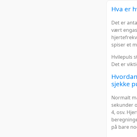
Hva er h
Det er anta
vært engasj
hjertefrekv
spiser et m
Hvilepuls st
Det er vikt
Hvordan 
sjekke p
Normalt må 
sekunder o
4, osv. Hje
beregninge
på bare no