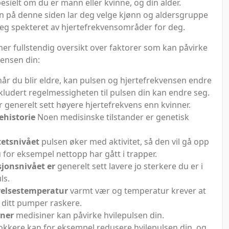
pesielt om du er mann eller kvinne, og din alder.
en på denne siden lar deg velge kjønn og aldersgruppe
 deg spekteret av hjertefrekvensområder for deg.
mer fullstendig oversikt over faktorer som kan påvirke
vensen din:
år du blir eldre, kan pulsen og hjertefrekvensen endre
nkludert regelmessigheten til pulsen din kan endre seg.
 generelt sett høyere hjertefrekvens enn kvinner.
ehistorie
Noen medisinske tilstander er genetisk
tetsnivået
pulsen øker med aktivitet, så den vil gå opp
u for eksempel nettopp har gått i trapper.
jonsnivået er
generelt sett lavere jo sterkere du er i
ls.
elsestemperatur
varmt vær og temperatur krever at
t ditt pumper raskere.
iner
medisiner kan påvirke hvilepulsen din.
okkere kan for eksempel redusere hvilepulsen din, og