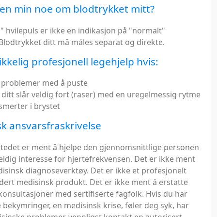
sen min noe om blodtrykket mitt?
 hvilepuls er ikke en indikasjon på "normalt"
Blodtrykket ditt må måles separat og direkte.
ikkelig profesjonell legehjelp hvis:
 problemer med å puste
 ditt slår veldig fort (raser) med en uregelmessig rytme
smerter i brystet
k ansvarsfraskrivelse
stedet er ment å hjelpe den gjennomsnittlige personen
eldig interesse for hjertefrekvensen. Det er ikke ment
isinsk diagnoseverktøy. Det er ikke et profesjonelt
dert medisinsk produkt. Det er ikke ment å erstatte
 konsultasjoner med sertifiserte fagfolk. Hvis du har
 bekymringer, en medisinsk krise, føler deg syk, har