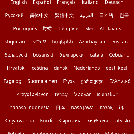
English
Español
Français
Italiano
Deutsch
Pусский
简体中文
繁體中文
العربية
日本語
한국
Português
हिन्दी
Tiếng Việt
বাংলা
Afrikaans
shqiptare
አማርኛ
հայերեն
Azərbaycan
euskara
беларускі
bosanski
български
català
Cebuano
Hrvatski
čeština
dansk
Nederlands
eesti keel
Tagalog
Suomalainen
Frysk
ქართული
Ελληνικά
Kreyòl ayisyen
עִברִית
Magyar
íslenskur
bahasa Indonesia
日本
basa jawa
қазақ
ខ្មែរ
Kinyarwanda
Kurdî
Кыргызча
ພາສາລາວ
latviski
lietuvių
lëtzebuergesch
македонски
Malagasy