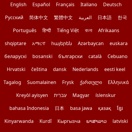
English
Español
Français
Italiano
Deutsch
Pусский
简体中文
繁體中文
العربية
日本語
한국
Português
हिन्दी
Tiếng Việt
বাংলা
Afrikaans
shqiptare
አማርኛ
հայերեն
Azərbaycan
euskara
беларускі
bosanski
български
català
Cebuano
Hrvatski
čeština
dansk
Nederlands
eesti keel
Tagalog
Suomalainen
Frysk
ქართული
Ελληνικά
Kreyòl ayisyen
עִברִית
Magyar
íslenskur
bahasa Indonesia
日本
basa jawa
қазақ
ខ្មែរ
Kinyarwanda
Kurdî
Кыргызча
ພາສາລາວ
latviski