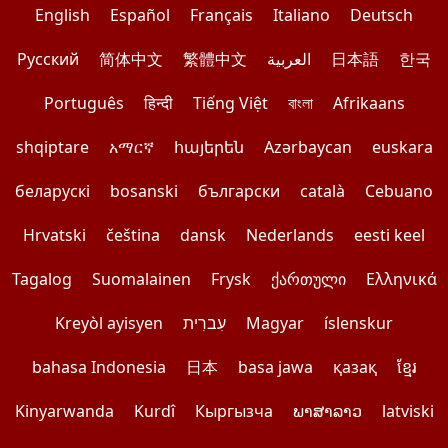
English
Español
Français
Italiano
Deutsch
Pусский
简体中文
繁體中文
العربية
日本語
한국
Português
हिन्दी
Tiếng Việt
বাংলা
Afrikaans
shqiptare
አማርኛ
հայերեն
Azərbaycan
euskara
беларускі
bosanski
български
català
Cebuano
Hrvatski
čeština
dansk
Nederlands
eesti keel
Tagalog
Suomalainen
Frysk
ქართული
Ελληνικά
Kreyòl ayisyen
עִברִית
Magyar
íslenskur
bahasa Indonesia
日本
basa jawa
қазақ
ខ្មែរ
Kinyarwanda
Kurdî
Кыргызча
ພາສາລາວ
latviski