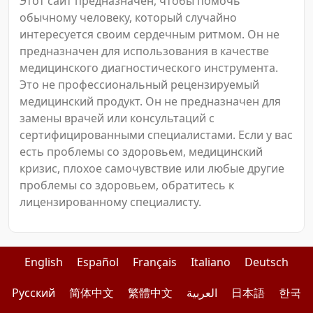
Этот сайт предназначен, чтобы помочь
обычному человеку, который случайно
интересуется своим сердечным ритмом. Он не
предназначен для использования в качестве
медицинского диагностического инструмента.
Это не профессиональный рецензируемый
медицинский продукт. Он не предназначен для
замены врачей или консультаций с
сертифицированными специалистами. Если у вас
есть проблемы со здоровьем, медицинский
кризис, плохое самочувствие или любые другие
проблемы со здоровьем, обратитесь к
лицензированному специалисту.
English
Español
Français
Italiano
Deutsch
Pусский
简体中文
繁體中文
العربية
日本語
한국