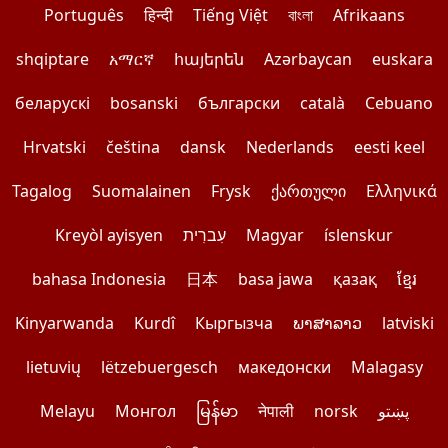
Português
हिन्दी
Tiếng Việt
বাংলা
Afrikaans
shqiptare
አማርኛ
հայերեն
Azərbaycan
euskara
беларускі
bosanski
български
català
Cebuano
Hrvatski
čeština
dansk
Nederlands
eesti keel
Tagalog
Suomalainen
Frysk
ქართული
Ελληνικά
Kreyòl ayisyen
עִברִית
Magyar
íslenskur
bahasa Indonesia
日本
basa jawa
қазақ
ខ្មែរ
Kinyarwanda
Kurdî
Кыргызча
ພາສາລາວ
latviski
lietuvių
lëtzebuergesch
македонски
Malagasy
Melayu
Монгол
မြန်မာ
नेपाली
norsk
پښتو