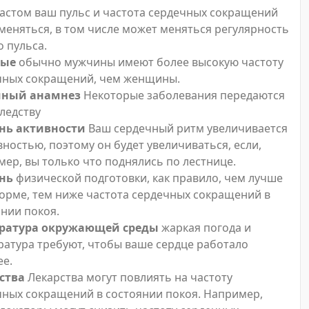
астом ваш пульс и частота сердечных сокращений
меняться, в том числе может меняться регулярность
 пульса.
вые
обычно мужчины имеют более высокую частоту
чных сокращений, чем женщины.
йный анамнез
Некоторые заболевания передаются
ледству
нь активности
Ваш сердечный ритм увеличивается
вностью, поэтому он будет увеличиваться, если,
ер, вы только что поднялись по лестнице.
нь
физической подготовки, как правило, чем лучше
форме, тем ниже частота сердечных сокращений в
нии покоя.
ратура окружающей среды
жаркая погода и
ратура требуют, чтобы ваше сердце работало
ее.
ства
Лекарства могут повлиять на частоту
чных сокращений в состоянии покоя. Например,