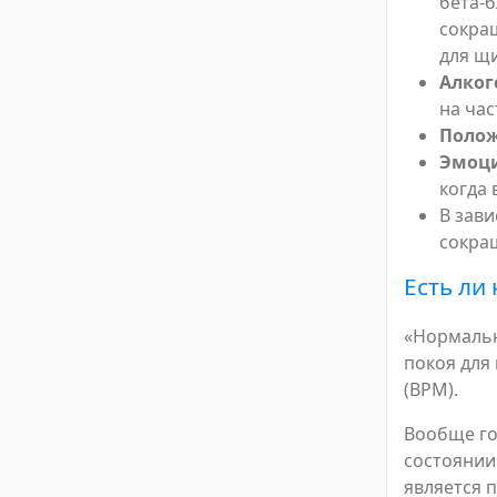
бета-б
сокра
для щ
Алког
на час
Полож
Эмоци
когда 
В зав
сокра
Есть ли
«Нормальн
покоя для 
(BPM).
Вообще го
состоянии
является 