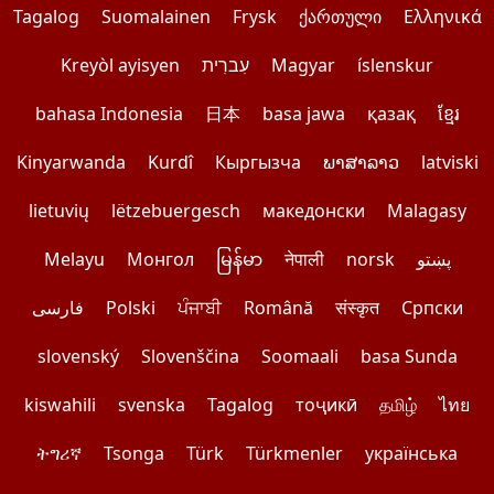
Tagalog
Suomalainen
Frysk
ქართული
Ελληνικά
Kreyòl ayisyen
עִברִית
Magyar
íslenskur
bahasa Indonesia
日本
basa jawa
қазақ
ខ្មែរ
Kinyarwanda
Kurdî
Кыргызча
ພາສາລາວ
latviski
lietuvių
lëtzebuergesch
македонски
Malagasy
Melayu
Монгол
မြန်မာ
नेपाली
norsk
پښتو
فارسی
Polski
ਪੰਜਾਬੀ
Română
संस्कृत
Српски
slovenský
Slovenščina
Soomaali
basa Sunda
kiswahili
svenska
Tagalog
тоҷикӣ
தமிழ்
ไทย
ትግሪኛ
Tsonga
Türk
Türkmenler
українська