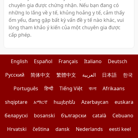
chuyên gia được chứng nhận. Nếu bạn đang có
những lo lắng về y tế, khủng hoảng y tế, cảm thấy
ốm yếu, đang gặp bất kỳ vấn đề y tế nào khác, vui
lòng tham khảo ý kiến của một chuyên gia được
cấp phép.
English
Español
Français
Italiano
Deutsch
Pусский
简体中文
繁體中文
العربية
日本語
한국
Português
हिन्दी
Tiếng Việt
বাংলা
Afrikaans
shqiptare
አማርኛ
հայերեն
Azərbaycan
euskara
беларускі
bosanski
български
català
Cebuano
Hrvatski
čeština
dansk
Nederlands
eesti keel