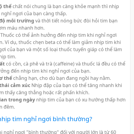
ộ thể
chất nói chung là bạn càng khỏe mạnh thì nhịp
i nghỉ ngơi của bạn càng thấp.
 độ môi trường
và thời tiết nóng bức đòi hỏi tim bạn
bơm máu nhanh hơn.
Thuốc có thể ảnh hưởng đến nhịp tim khi nghỉ ngơi
n. Ví dụ, thuốc chẹn beta có thể làm giảm nhịp tim khi
gơi của bạn và một số loại thuốc tuyến giáp có thể làm
hịp tim.
ất
có cồn, cà phê và trà (caffeine) và thuốc lá đều có thể
ởng đến nhịp tim khi nghỉ ngơi của bạn.
cơ thể
chẳng hạn, cho dù bạn đang ngồi hay nằm.
thái cảm xúc
Nhịp đập của bạn có thể tăng nhanh khi
m thấy căng thẳng hoặc rất phấn khích.
ian trong ngày
nhịp tim của bạn có xu hướng thấp hơn
n đêm.
hịp tim nghỉ ngơi bình thường?
i nghỉ ngơi "bình thường" đối với người lớn là từ 60