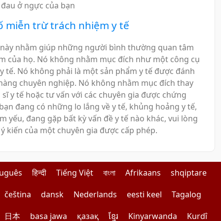
 đau ở ngực của bạn
 miễn trừ trách nhiệm y tế
 này nhằm giúp những người bình thường quan tâm
im của họ. Nó không nhằm mục đích như một công cụ
y tế. Nó không phải là một sản phẩm y tế được đánh
hàng chuyên nghiệp. Nó không nhằm mục đích thay
 sĩ y tế hoặc tư vấn với các chuyên gia được chứng
bạn đang có những lo lắng về y tế, khủng hoảng y tế,
m yếu, đang gặp bất kỳ vấn đề y tế nào khác, vui lòng
ý kiến của một chuyên gia được cấp phép.
tuguês
हिन्दी
Tiếng Việt
বাংলা
Afrikaans
shqiptare
čeština
dansk
Nederlands
eesti keel
Tagalog
日本
basa jawa
қазақ
ខ្មែរ
Kinyarwanda
Kurdî