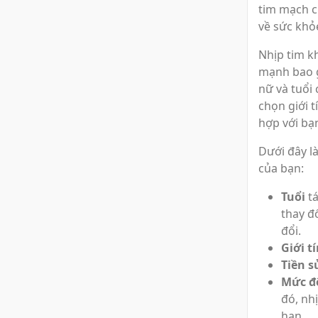
tim mạch c
về sức khỏ
Nhịp tim k
mạnh bao g
nữ và tuổi 
chọn giới t
hợp với bạ
Dưới đây l
của bạn:
Tuổi
tá
thay đ
đổi.
Giới t
Tiền s
Mức đ
đó, nh
hạn.