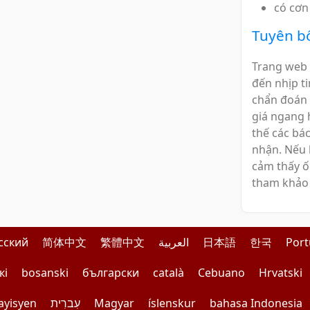
có cơn
Tuyên bố
Trang web
đến nhịp t
chẩn đoán 
giá ngang 
thế các bác
nhận. Nếu 
cảm thấy ố
tham khảo 
сский
简体中文
繁體中文
العربية
日本語
한국
Por
кі
bosanski
български
català
Cebuano
Hrvatski
ayisyen
עִברִית
Magyar
íslenskur
bahasa Indonesia