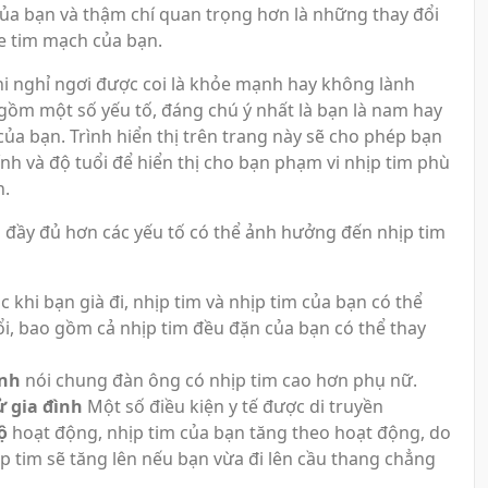
ủa bạn và thậm chí quan trọng hơn là những thay đổi
e tim mạch của bạn.
hi nghỉ ngơi được coi là khỏe mạnh hay không lành
ồm một số yếu tố, đáng chú ý nhất là bạn là nam hay
của bạn. Trình hiển thị trên trang này sẽ cho phép bạn
ính và độ tuổi để hiển thị cho bạn phạm vi nhịp tim phù
n.
à đầy đủ hơn các yếu tố có thể ảnh hưởng đến nhịp tim
c khi bạn già đi, nhịp tim và nhịp tim của bạn có thể
ổi, bao gồm cả nhịp tim đều đặn của bạn có thể thay
ính
nói chung đàn ông có nhịp tim cao hơn phụ nữ.
ử gia đình
Một số điều kiện y tế được di truyền
ộ
hoạt động, nhịp tim của bạn tăng theo hoạt động, do
ịp tim sẽ tăng lên nếu bạn vừa đi lên cầu thang chẳng