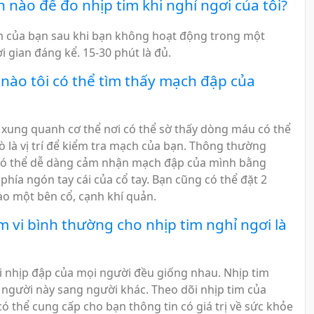
 nào để đo nhịp tim khi nghỉ ngơi của tôi?
m của bạn sau khi bạn không hoạt động trong một
 gian đáng kể. 15-30 phút là đủ.
nào tôi có thể tìm thấy mạch đập của
rí xung quanh cơ thể nơi có thể sờ thấy dòng máu có thể
ò là vị trí để kiểm tra mạch của bạn. Thông thường
có thể dễ dàng cảm nhận mạch đập của mình bằng
phía ngón tay cái của cổ tay. Bạn cũng có thể đặt 2
ào một bên cổ, cạnh khí quản.
 vi bình thường cho nhịp tim nghỉ ngơi là
 nhịp đập của mọi người đều giống nhau. Nhịp tim
ừ người này sang người khác. Theo dõi nhịp tim của
ó thể cung cấp cho bạn thông tin có giá trị về sức khỏe