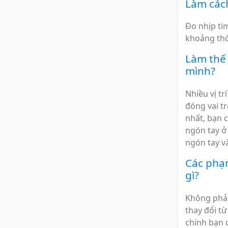
Làm cách
Đo nhịp ti
khoảng thời
Làm thế 
mình?
Nhiều vị t
đóng vai tr
nhất, bạn 
ngón tay ở 
ngón tay v
Các phạm
gì?
Không phải
thay đổi t
chính bạn c