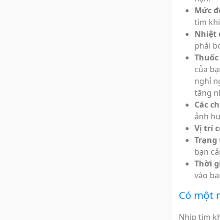
Mức đ
tim kh
Nhiệt
phải 
Thuốc
của bạ
nghỉ n
tăng n
Các ch
ảnh hư
Vị trí 
Trạng 
bạn cả
Thời g
vào ba
Có một n
Nhịp tim kh