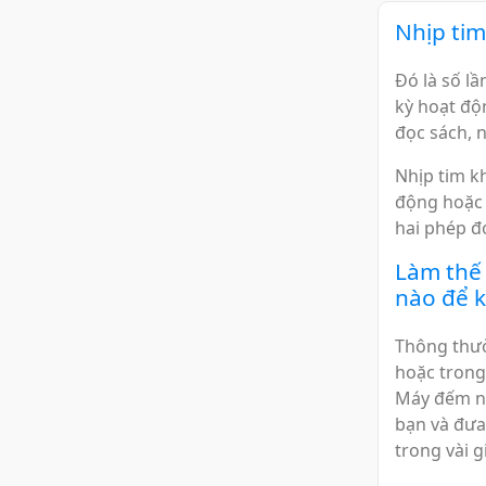
Nhịp tim
Đó là số l
kỳ hoạt độ
đọc sách, n
Nhịp tim kh
động hoặc 
hai phép đ
Làm thế 
nào để k
Thông thườ
hoặc trong 
Máy đếm nh
bạn và đưa
trong vài g