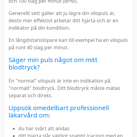
och 100 slag per minut (BPM).
Generellt sett gäller att ju lägre din vilopuls är,
desto mer effektivt arbetar ditt hjärta och är en
indikator på din kondition.
En långdistanslöpare kan till exempel ha en vilopuls
på runt 40 slag per minut.
Säger min puls något om mitt
blodtryck?
En "normal" vilopuls är inte en indikation på
"normalt" blodtryck. Ditt blodtryck måste mätas
separat och direkt.
Uppsök omedelbart professionell
läkarvård om:
du har svårt att andas
ditt hjärta slår väldigt snabbt (racing) med en