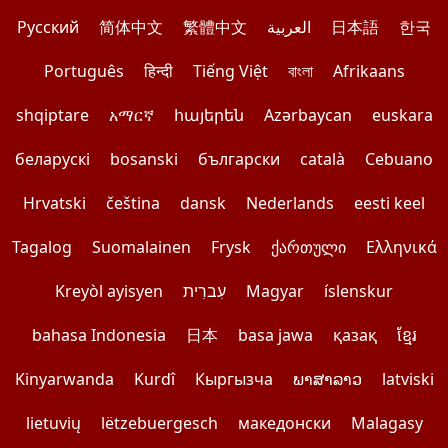
Pусский
简体中文
繁體中文
العربية
日本語
한국
Português
हिन्दी
Tiếng Việt
বাংলা
Afrikaans
shqiptare
አማርኛ
հայերեն
Azərbaycan
euskara
беларускі
bosanski
български
català
Cebuano
Hrvatski
čeština
dansk
Nederlands
eesti keel
Tagalog
Suomalainen
Frysk
ქართული
Ελληνικά
Kreyòl ayisyen
עִברִית
Magyar
íslenskur
bahasa Indonesia
日本
basa jawa
қазақ
ខ្មែរ
Kinyarwanda
Kurdî
Кыргызча
ພາສາລາວ
latviski
lietuvių
lëtzebuergesch
македонски
Malagasy