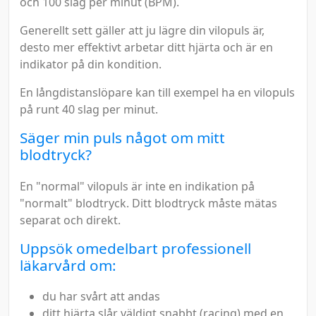
och 100 slag per minut (BPM).
Generellt sett gäller att ju lägre din vilopuls är,
desto mer effektivt arbetar ditt hjärta och är en
indikator på din kondition.
En långdistanslöpare kan till exempel ha en vilopuls
på runt 40 slag per minut.
Säger min puls något om mitt
blodtryck?
En "normal" vilopuls är inte en indikation på
"normalt" blodtryck. Ditt blodtryck måste mätas
separat och direkt.
Uppsök omedelbart professionell
läkarvård om:
du har svårt att andas
ditt hjärta slår väldigt snabbt (racing) med en