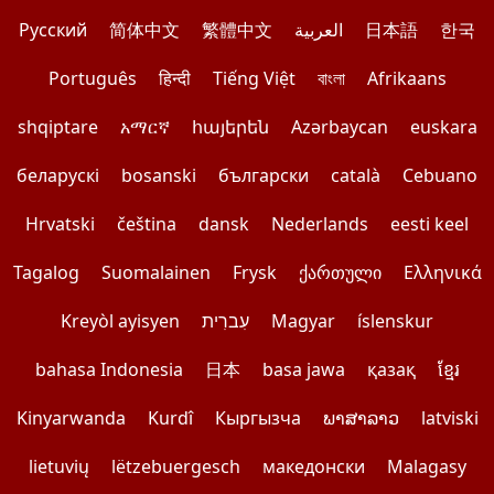
Pусский
简体中文
繁體中文
العربية
日本語
한국
Português
हिन्दी
Tiếng Việt
বাংলা
Afrikaans
shqiptare
አማርኛ
հայերեն
Azərbaycan
euskara
беларускі
bosanski
български
català
Cebuano
Hrvatski
čeština
dansk
Nederlands
eesti keel
Tagalog
Suomalainen
Frysk
ქართული
Ελληνικά
Kreyòl ayisyen
עִברִית
Magyar
íslenskur
bahasa Indonesia
日本
basa jawa
қазақ
ខ្មែរ
Kinyarwanda
Kurdî
Кыргызча
ພາສາລາວ
latviski
lietuvių
lëtzebuergesch
македонски
Malagasy