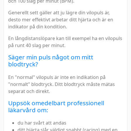
och 100 slag per minut (BPM).
Generellt sett gäller att ju lägre din vilopuls är,
desto mer effektivt arbetar ditt hjärta och är en
indikator på din kondition.
En långdistanslöpare kan till exempel ha en vilopuls
på runt 40 slag per minut.
Säger min puls något om mitt
blodtryck?
En "normal" vilopuls är inte en indikation på
"normalt" blodtryck. Ditt blodtryck måste mätas
separat och direkt.
Uppsök omedelbart professionell
läkarvård om:
du har svårt att andas
ditt hjärta slår väldigt snabbt (racing) med en