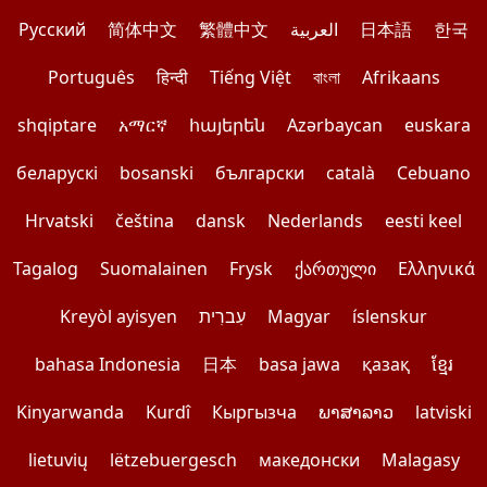
Pусский
简体中文
繁體中文
العربية
日本語
한국
Português
हिन्दी
Tiếng Việt
বাংলা
Afrikaans
shqiptare
አማርኛ
հայերեն
Azərbaycan
euskara
беларускі
bosanski
български
català
Cebuano
Hrvatski
čeština
dansk
Nederlands
eesti keel
Tagalog
Suomalainen
Frysk
ქართული
Ελληνικά
Kreyòl ayisyen
עִברִית
Magyar
íslenskur
bahasa Indonesia
日本
basa jawa
қазақ
ខ្មែរ
Kinyarwanda
Kurdî
Кыргызча
ພາສາລາວ
latviski
lietuvių
lëtzebuergesch
македонски
Malagasy