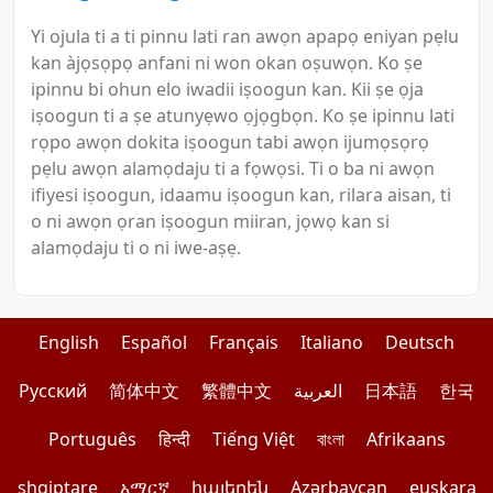
Yi ojula ti a ti pinnu lati ran awọn apapọ eniyan pẹlu
kan àjọsọpọ anfani ni won okan oṣuwọn. Ko ṣe
ipinnu bi ohun elo iwadii iṣoogun kan. Kii ṣe ọja
iṣoogun ti a ṣe atunyẹwo ọjọgbọn. Ko ṣe ipinnu lati
rọpo awọn dokita iṣoogun tabi awọn ijumọsọrọ
pẹlu awọn alamọdaju ti a fọwọsi. Ti o ba ni awọn
ifiyesi iṣoogun, idaamu iṣoogun kan, rilara aisan, ti
o ni awọn ọran iṣoogun miiran, jọwọ kan si
alamọdaju ti o ni iwe-aṣẹ.
English
Español
Français
Italiano
Deutsch
Pусский
简体中文
繁體中文
العربية
日本語
한국
Português
हिन्दी
Tiếng Việt
বাংলা
Afrikaans
shqiptare
አማርኛ
հայերեն
Azərbaycan
euskara