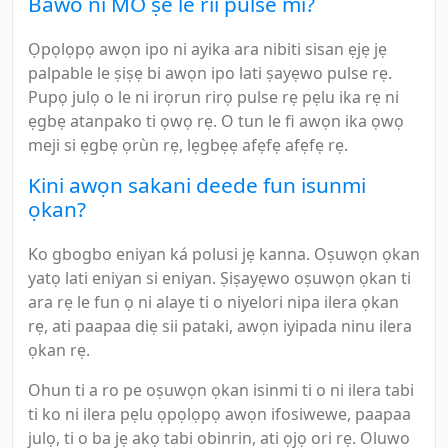
Bawo ni MO ṣe le rii pulse mi?
Ọpọlọpọ awọn ipo ni ayika ara nibiti sisan ẹjẹ jẹ
palpable le ṣiṣẹ bi awọn ipo lati ṣayẹwo pulse rẹ.
Pupọ julọ o le ni irọrun rirọ pulse rẹ pẹlu ika rẹ ni
ẹgbẹ atanpako ti ọwọ rẹ. O tun le fi awọn ika ọwọ
meji si ẹgbẹ ọrùn rẹ, lẹgbẹẹ afẹfẹ afẹfẹ rẹ.
Kini awọn sakani deede fun isunmi
ọkan?
Ko gbogbo eniyan ká polusi jẹ kanna. Oṣuwọn ọkan
yatọ lati eniyan si eniyan. Ṣiṣayẹwo oṣuwọn ọkan ti
ara rẹ le fun ọ ni alaye ti o niyelori nipa ilera ọkan
rẹ, ati paapaa diẹ sii pataki, awọn iyipada ninu ilera
ọkan rẹ.
Ohun ti a ro pe oṣuwọn ọkan isinmi ti o ni ilera tabi
ti ko ni ilera pẹlu ọpọlọpọ awọn ifosiwewe, paapaa
julọ, ti o ba jẹ akọ tabi obinrin, ati ọjọ ori rẹ. Oluwo