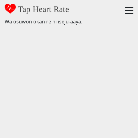
Tap Heart Rate
Wa oṣuwọn ọkan rẹ ni iṣẹju-aaya.