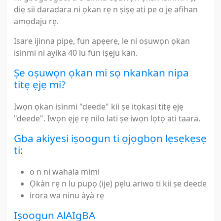
diẹ sii daradara ni ọkan rẹ n ṣiṣẹ ati pe o jẹ afihan
amọdaju rẹ.
Isare ijinna pipẹ, fun apẹẹrẹ, le ni oṣuwọn ọkan
isinmi ni ayika 40 lu fun iṣẹju kan.
Ṣe oṣuwọn ọkan mi sọ nkankan nipa
titẹ ẹjẹ mi?
Iwọn ọkan isinmi "deede" kii ṣe itọkasi titẹ ẹjẹ
"deede". Iwọn ẹjẹ rẹ nilo lati ṣe iwọn lọtọ ati taara.
Gba akiyesi iṣoogun ti ọjọgbọn lẹsẹkẹsẹ
ti:
o n ni wahala mimi
Ọkàn rẹ n lu pupọ (ije) pẹlu ariwo ti kii ṣe deede
irora wa ninu àyà rẹ
Iṣoogun AlAIgBA