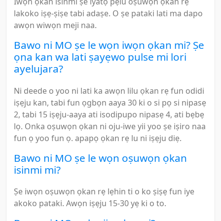
Iwọn ọkan isinmi ṣe iyatọ pẹlu oṣuwọn ọkan rẹ
lakoko iṣẹ-ṣiṣe tabi adaṣe. O ṣe pataki lati ma dapo
awọn wiwọn meji naa.
Bawo ni MO ṣe le wọn iwọn ọkan mi? Ṣe
ọna kan wa lati ṣayẹwo pulse mi lori
ayelujara?
Ni deede o yoo ni lati ka awọn lilu ọkan rẹ fun odidi
iṣẹju kan, tabi fun ọgbọn aaya 30 ki o si pọ si nipasẹ
2, tabi 15 iṣẹju-aaya ati isodipupo nipasẹ 4, ati bẹbẹ
lọ. Onka oṣuwọn ọkan ni oju-iwe yii yoo ṣe iṣiro naa
fun ọ yoo fun ọ. apapọ ọkan rẹ lu ni iṣẹju diẹ.
Bawo ni MO ṣe le wọn oṣuwọn ọkan
isinmi mi?
Ṣe iwọn oṣuwọn ọkan rẹ lẹhin ti o ko ṣiṣẹ fun iye
akoko pataki. Awọn iṣẹju 15-30 yẹ ki o to.