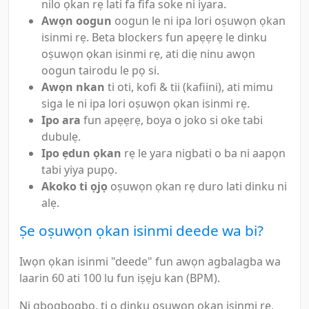
nilo ọkan rẹ lati fa fifa soke ni iyara.
Awọn oogun
oogun le ni ipa lori oṣuwọn ọkan
isinmi rẹ. Beta blockers fun apẹẹrẹ le dinku
oṣuwọn ọkan isinmi rẹ, ati diẹ ninu awọn
oogun tairodu le pọ si.
Awọn nkan
ti oti, kofi & tii (kafiini), ati mimu
siga le ni ipa lori oṣuwọn ọkan isinmi rẹ.
Ipo ara
fun apẹẹrẹ, boya o joko si oke tabi
dubulẹ.
Ipo ẹdun ọkan
rẹ le yara nigbati o ba ni aapọn
tabi yiya pupọ.
Akoko ti ọjọ
oṣuwọn ọkan rẹ duro lati dinku ni
alẹ.
Ṣe oṣuwọn ọkan isinmi deede wa bi?
Iwọn ọkan isinmi "deede" fun awọn agbalagba wa
laarin 60 ati 100 lu fun iṣẹju kan (BPM).
Ni gbogbogbo, ti o dinku oṣuwọn ọkan isinmi rẹ,