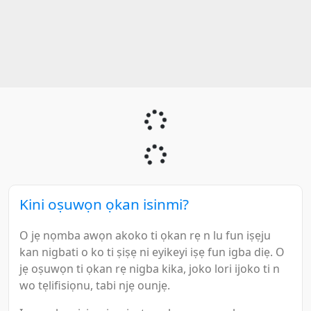
Kini oṣuwọn ọkan isinmi?
O jẹ nọmba awọn akoko ti ọkan rẹ n lu fun iṣẹju
kan nigbati o ko ti ṣiṣẹ ni eyikeyi iṣẹ fun igba diẹ. O
jẹ oṣuwọn ti ọkan rẹ nigba kika, joko lori ijoko ti n
wo tẹlifisiọnu, tabi njẹ ounjẹ.