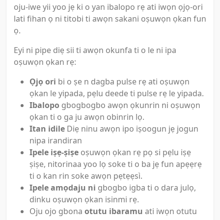
oju-iwe yii yoo jẹ ki o yan ibalopo rẹ ati iwọn ọjọ-ori
lati fihan ọ ni titobi ti awọn sakani oṣuwọn ọkan fun
ọ.
Eyi ni pipe diẹ sii ti awọn okunfa ti o le ni ipa
oṣuwọn ọkan rẹ:
Ọjọ ori
bi o ṣe n dagba pulse rẹ ati oṣuwọn
ọkan le yipada, pẹlu deede ti pulse rẹ le yipada.
Ibalopo
gbogbogbo awọn ọkunrin ni oṣuwọn
ọkan ti o ga ju awọn obinrin lọ.
Itan idile
Diẹ ninu awọn ipo iṣoogun jẹ jogun
nipa irandiran
Ipele iṣẹ-ṣiṣe
oṣuwọn ọkan rẹ pọ si pẹlu iṣẹ
ṣiṣe, nitorinaa yoo lọ soke ti o ba jẹ fun apẹẹrẹ
ti o kan rin soke awọn pẹtẹẹsì.
Ipele amọdaju ni
gbogbo igba ti o dara julọ,
dinku oṣuwọn ọkan isinmi rẹ.
Oju ojo gbona
otutu ibaramu
ati iwọn otutu