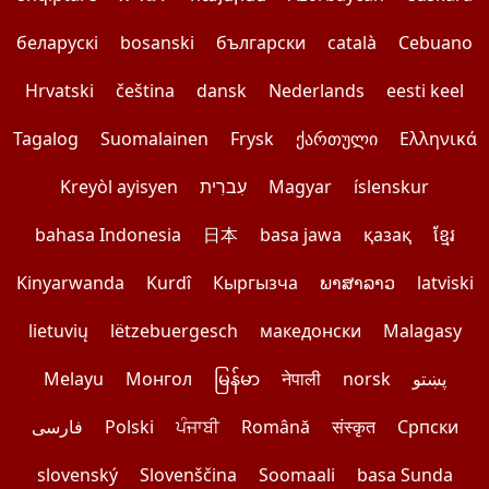
беларускі
bosanski
български
català
Cebuano
Hrvatski
čeština
dansk
Nederlands
eesti keel
Tagalog
Suomalainen
Frysk
ქართული
Ελληνικά
Kreyòl ayisyen
עִברִית
Magyar
íslenskur
bahasa Indonesia
日本
basa jawa
қазақ
ខ្មែរ
Kinyarwanda
Kurdî
Кыргызча
ພາສາລາວ
latviski
lietuvių
lëtzebuergesch
македонски
Malagasy
Melayu
Монгол
မြန်မာ
नेपाली
norsk
پښتو
فارسی
Polski
ਪੰਜਾਬੀ
Română
संस्कृत
Српски
slovenský
Slovenščina
Soomaali
basa Sunda