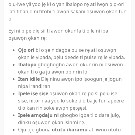
oju-iwe yii yoo jẹ ki o yan ibalopo rẹ ati iwọn ọjọ-ori
lati fihan ọ ni titobi ti awọn sakani oṣuwọn ọkan fun
ọ.
Eyi ni pipe diẹ sii ti awọn okunfa ti o le ni ipa
oṣuwọn ọkan rẹ:
Ọjọ ori
bi o ṣe n dagba pulse rẹ ati oṣuwọn
ọkan le yipada, pẹlu deede ti pulse rẹ le yipada.
Ibalopo
gbogbogbo awọn ọkunrin ni oṣuwọn
ọkan ti o ga ju awọn obinrin lọ.
Itan idile
Diẹ ninu awọn ipo iṣoogun jẹ jogun
nipa irandiran
Ipele iṣẹ-ṣiṣe
oṣuwọn ọkan rẹ pọ si pẹlu iṣẹ
ṣiṣe, nitorinaa yoo lọ soke ti o ba jẹ fun apẹẹrẹ
ti o kan rin soke awọn pẹtẹẹsì.
Ipele amọdaju ni
gbogbo igba ti o dara julọ,
dinku oṣuwọn ọkan isinmi rẹ.
Oju ojo gbona
otutu ibaramu
ati iwọn otutu