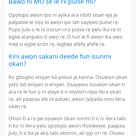
Bawo ni MO ṣe le rii pulse mi?
Ọpọlọpọ awọn ipo ni ayika ara nibiti sisan ẹjẹ jẹ
palpable le ṣiṣẹ bi awọn ipo lati ṣayẹwo pulse rẹ.
Pupọ julọ o le ni irọrun rirọ pulse rẹ pẹlu ika rẹ ni
ẹgbẹ atanpako ti ọwọ rẹ. O tun le fi awọn ika ọwọ
meji si ẹgbẹ ọrùn rẹ, lẹgbẹẹ afẹfẹ afẹfẹ rẹ.
Kini awọn sakani deede fun isunmi
ọkan?
Ko gbogbo eniyan ká polusi jẹ kanna. Oṣuwọn ọkan
yatọ lati eniyan si eniyan. Ṣiṣayẹwo oṣuwọn ọkan ti
ara rẹ le fun ọ ni alaye ti o niyelori nipa ilera ọkan
rẹ, ati paapaa diẹ sii pataki, awọn iyipada ninu ilera
ọkan rẹ.
Ohun ti a ro pe oṣuwọn ọkan isinmi ti o ni ilera tabi
ti ko ni ilera pẹlu ọpọlọpọ awọn ifosiwewe, paapaa
julọ, ti o ba jẹ akọ tabi obinrin, ati ọjọ ori rẹ. Oluwo