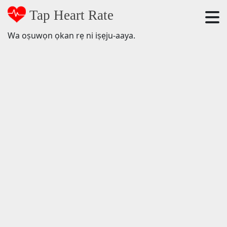
Tap Heart Rate
Wa oṣuwọn ọkan rẹ ni iṣẹju-aaya.