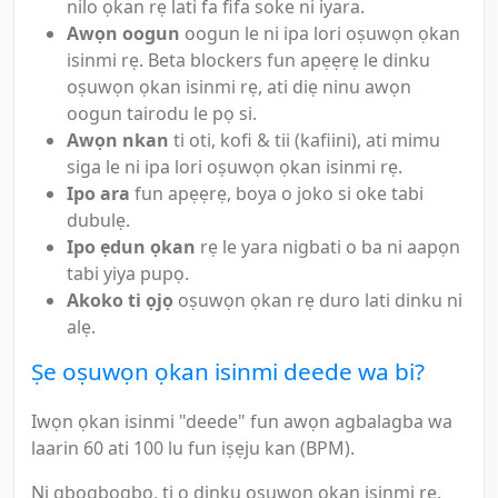
nilo ọkan rẹ lati fa fifa soke ni iyara.
Awọn oogun
oogun le ni ipa lori oṣuwọn ọkan
isinmi rẹ. Beta blockers fun apẹẹrẹ le dinku
oṣuwọn ọkan isinmi rẹ, ati diẹ ninu awọn
oogun tairodu le pọ si.
Awọn nkan
ti oti, kofi & tii (kafiini), ati mimu
siga le ni ipa lori oṣuwọn ọkan isinmi rẹ.
Ipo ara
fun apẹẹrẹ, boya o joko si oke tabi
dubulẹ.
Ipo ẹdun ọkan
rẹ le yara nigbati o ba ni aapọn
tabi yiya pupọ.
Akoko ti ọjọ
oṣuwọn ọkan rẹ duro lati dinku ni
alẹ.
Ṣe oṣuwọn ọkan isinmi deede wa bi?
Iwọn ọkan isinmi "deede" fun awọn agbalagba wa
laarin 60 ati 100 lu fun iṣẹju kan (BPM).
Ni gbogbogbo, ti o dinku oṣuwọn ọkan isinmi rẹ,