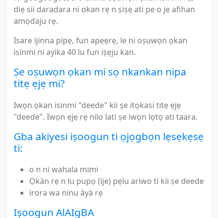
diẹ sii daradara ni ọkan rẹ n ṣiṣẹ ati pe o jẹ afihan
amọdaju rẹ.
Isare ijinna pipẹ, fun apẹẹrẹ, le ni oṣuwọn ọkan
isinmi ni ayika 40 lu fun iṣẹju kan.
Ṣe oṣuwọn ọkan mi sọ nkankan nipa
titẹ ẹjẹ mi?
Iwọn ọkan isinmi "deede" kii ṣe itọkasi titẹ ẹjẹ
"deede". Iwọn ẹjẹ rẹ nilo lati ṣe iwọn lọtọ ati taara.
Gba akiyesi iṣoogun ti ọjọgbọn lẹsẹkẹsẹ
ti:
o n ni wahala mimi
Ọkàn rẹ n lu pupọ (ije) pẹlu ariwo ti kii ṣe deede
irora wa ninu àyà rẹ
Iṣoogun AlAIgBA