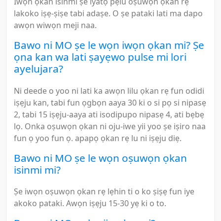
Iwọn ọkan isinmi ṣe iyatọ pẹlu oṣuwọn ọkan rẹ
lakoko iṣẹ-ṣiṣe tabi adaṣe. O ṣe pataki lati ma dapo
awọn wiwọn meji naa.
Bawo ni MO ṣe le wọn iwọn ọkan mi? Ṣe
ọna kan wa lati ṣayẹwo pulse mi lori
ayelujara?
Ni deede o yoo ni lati ka awọn lilu ọkan rẹ fun odidi
iṣẹju kan, tabi fun ọgbọn aaya 30 ki o si pọ si nipasẹ
2, tabi 15 iṣẹju-aaya ati isodipupo nipasẹ 4, ati bẹbẹ
lọ. Onka oṣuwọn ọkan ni oju-iwe yii yoo ṣe iṣiro naa
fun ọ yoo fun ọ. apapọ ọkan rẹ lu ni iṣẹju diẹ.
Bawo ni MO ṣe le wọn oṣuwọn ọkan
isinmi mi?
Ṣe iwọn oṣuwọn ọkan rẹ lẹhin ti o ko ṣiṣẹ fun iye
akoko pataki. Awọn iṣẹju 15-30 yẹ ki o to.