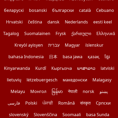
беларускі
bosanski
български
català
Cebuano
Hrvatski
čeština
dansk
Nederlands
eesti keel
Tagalog
Suomalainen
Frysk
ქართული
Ελληνικά
Kreyòl ayisyen
עִברִית
Magyar
íslenskur
bahasa Indonesia
日本
basa jawa
қазақ
ខ្មែរ
Kinyarwanda
Kurdî
Кыргызча
ພາສາລາວ
latviski
lietuvių
lëtzebuergesch
македонски
Malagasy
Melayu
Монгол
မြန်မာ
नेपाली
norsk
پښتو
فارسی
Polski
ਪੰਜਾਬੀ
Română
संस्कृत
Српски
slovenský
Slovenščina
Soomaali
basa Sunda