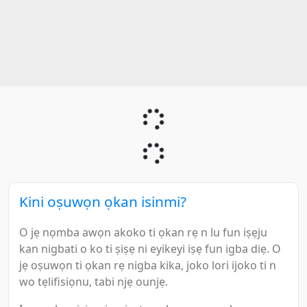
Kini oṣuwọn ọkan isinmi?
O jẹ nọmba awọn akoko ti ọkan rẹ n lu fun iṣẹju
kan nigbati o ko ti ṣiṣẹ ni eyikeyi iṣẹ fun igba diẹ. O
jẹ oṣuwọn ti ọkan rẹ nigba kika, joko lori ijoko ti n
wo tẹlifisiọnu, tabi njẹ ounjẹ.