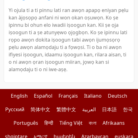
Yi ojula ti a ti pinnu lati ran awọn apapọ eniyan pẹlu
kan àjọsọpọ anfani ni won okan oṣuwọn. Ko ṣe
ipinnu bi ohun elo iwadii iṣoogun kan. Kii ṣe ọja
iṣoogun ti a ṣe atunyẹwo ọjọgbọn. Ko ṣe ipinnu lati
rọpo awọn dokita iṣoogun tabi awọn ijumọsọrọ
pẹlu awọn alamọdaju ti a fọwọsi. Ti o ba ni awọn
ifiyesi iṣoogun, idaamu iṣoogun kan, rilara aisan, ti
o ni awọn ọran iṣoogun miiran, jọwọ kan si
alamọdaju ti o ni iwe-aṣẹ.
English
Español
Français
Italiano
Deutsch
Pусский
简体中文
繁體中文
العربية
日本語
한국
Português
हिन्दी
Tiếng Việt
বাংলা
Afrikaans
shqiptare
አማርኛ
հայերեն
Azərbaycan
euskara