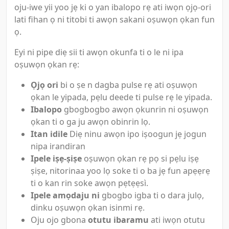
oju-iwe yii yoo jẹ ki o yan ibalopo rẹ ati iwọn ọjọ-ori
lati fihan ọ ni titobi ti awọn sakani oṣuwọn ọkan fun
ọ.
Eyi ni pipe diẹ sii ti awọn okunfa ti o le ni ipa
oṣuwọn ọkan rẹ:
Ọjọ ori
bi o ṣe n dagba pulse rẹ ati oṣuwọn
ọkan le yipada, pẹlu deede ti pulse rẹ le yipada.
Ibalopo
gbogbogbo awọn ọkunrin ni oṣuwọn
ọkan ti o ga ju awọn obinrin lọ.
Itan idile
Diẹ ninu awọn ipo iṣoogun jẹ jogun
nipa irandiran
Ipele iṣẹ-ṣiṣe
oṣuwọn ọkan rẹ pọ si pẹlu iṣẹ
ṣiṣe, nitorinaa yoo lọ soke ti o ba jẹ fun apẹẹrẹ
ti o kan rin soke awọn pẹtẹẹsì.
Ipele amọdaju ni
gbogbo igba ti o dara julọ,
dinku oṣuwọn ọkan isinmi rẹ.
Oju ojo gbona
otutu ibaramu
ati iwọn otutu