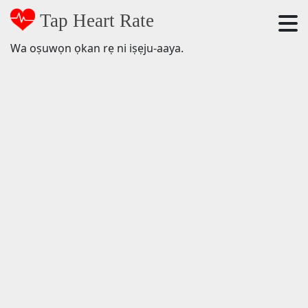
Tap Heart Rate
Wa oṣuwọn ọkan rẹ ni iṣẹju-aaya.