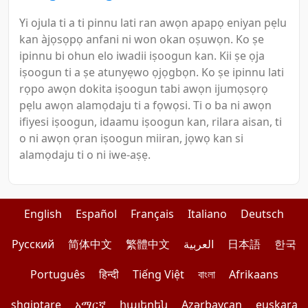
Yi ojula ti a ti pinnu lati ran awọn apapọ eniyan pẹlu
kan àjọsọpọ anfani ni won okan oṣuwọn. Ko ṣe
ipinnu bi ohun elo iwadii iṣoogun kan. Kii ṣe ọja
iṣoogun ti a ṣe atunyẹwo ọjọgbọn. Ko ṣe ipinnu lati
rọpo awọn dokita iṣoogun tabi awọn ijumọsọrọ
pẹlu awọn alamọdaju ti a fọwọsi. Ti o ba ni awọn
ifiyesi iṣoogun, idaamu iṣoogun kan, rilara aisan, ti
o ni awọn ọran iṣoogun miiran, jọwọ kan si
alamọdaju ti o ni iwe-aṣẹ.
English
Español
Français
Italiano
Deutsch
Pусский
简体中文
繁體中文
العربية
日本語
한국
Português
हिन्दी
Tiếng Việt
বাংলা
Afrikaans
shqiptare
አማርኛ
հայերեն
Azərbaycan
euskara