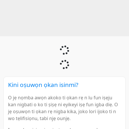
Kini oṣuwọn ọkan isinmi?
O jẹ nọmba awọn akoko ti ọkan rẹ n lu fun iṣẹju
kan nigbati o ko ti ṣiṣẹ ni eyikeyi iṣẹ fun igba diẹ. O
jẹ oṣuwọn ti ọkan rẹ nigba kika, joko lori ijoko ti n
wo tẹlifisiọnu, tabi njẹ ounjẹ.