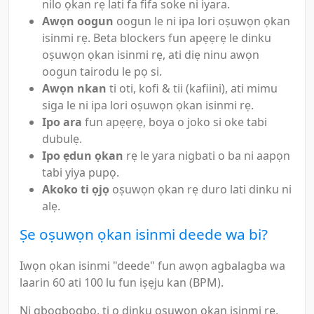
nilo ọkan rẹ lati fa fifa soke ni iyara.
Awọn oogun
oogun le ni ipa lori oṣuwọn ọkan
isinmi rẹ. Beta blockers fun apẹẹrẹ le dinku
oṣuwọn ọkan isinmi rẹ, ati diẹ ninu awọn
oogun tairodu le pọ si.
Awọn nkan
ti oti, kofi & tii (kafiini), ati mimu
siga le ni ipa lori oṣuwọn ọkan isinmi rẹ.
Ipo ara
fun apẹẹrẹ, boya o joko si oke tabi
dubulẹ.
Ipo ẹdun ọkan
rẹ le yara nigbati o ba ni aapọn
tabi yiya pupọ.
Akoko ti ọjọ
oṣuwọn ọkan rẹ duro lati dinku ni
alẹ.
Ṣe oṣuwọn ọkan isinmi deede wa bi?
Iwọn ọkan isinmi "deede" fun awọn agbalagba wa
laarin 60 ati 100 lu fun iṣẹju kan (BPM).
Ni gbogbogbo, ti o dinku oṣuwọn ọkan isinmi rẹ,