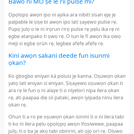
Bawo ni MO ṣe le rii pulse mi?
Ọpọlọpọ awọn ipo ni ayika ara nibiti sisan ẹjẹ jẹ
palpable le ṣiṣẹ bi awọn ipo lati ṣayẹwo pulse rẹ.
Pupọ julọ o le ni irọrun rirọ pulse rẹ pẹlu ika rẹ ni
ẹgbẹ atanpako ti ọwọ rẹ. O tun le fi awọn ika ọwọ
meji si ẹgbẹ ọrùn rẹ, lẹgbẹẹ afẹfẹ afẹfẹ rẹ.
Kini awọn sakani deede fun isunmi
ọkan?
Ko gbogbo eniyan ká polusi jẹ kanna. Oṣuwọn ọkan
yatọ lati eniyan si eniyan. Ṣiṣayẹwo oṣuwọn ọkan ti
ara rẹ le fun ọ ni alaye ti o niyelori nipa ilera ọkan
rẹ, ati paapaa diẹ sii pataki, awọn iyipada ninu ilera
ọkan rẹ.
Ohun ti a ro pe oṣuwọn ọkan isinmi ti o ni ilera tabi
ti ko ni ilera pẹlu ọpọlọpọ awọn ifosiwewe, paapaa
julọ, ti o ba jẹ akọ tabi obinrin, ati ọjọ ori rẹ. Oluwo