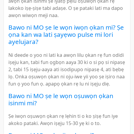
Iwọn ọkan isinmi ṣe iyatọ pẹlu oṣuwọn ọkan rẹ
lakoko iṣẹ-ṣiṣe tabi adaṣe. O ṣe pataki lati ma dapo
awọn wiwọn meji naa.
Bawo ni MO ṣe le wọn iwọn ọkan mi? Ṣe
ọna kan wa lati ṣayẹwo pulse mi lori
ayelujara?
Ni deede o yoo ni lati ka awọn lilu ọkan rẹ fun odidi
iṣẹju kan, tabi fun ọgbọn aaya 30 ki o si pọ si nipasẹ
2, tabi 15 iṣẹju-aaya ati isodipupo nipasẹ 4, ati bẹbẹ
lọ. Onka oṣuwọn ọkan ni oju-iwe yii yoo ṣe iṣiro naa
fun ọ yoo fun ọ. apapọ ọkan rẹ lu ni iṣẹju diẹ.
Bawo ni MO ṣe le wọn oṣuwọn ọkan
isinmi mi?
Ṣe iwọn oṣuwọn ọkan rẹ lẹhin ti o ko ṣiṣẹ fun iye
akoko pataki. Awọn iṣẹju 15-30 yẹ ki o to.