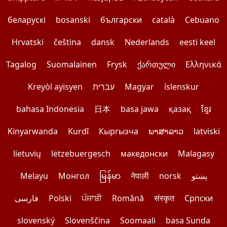
беларускі
bosanski
български
català
Cebuano
Hrvatski
čeština
dansk
Nederlands
eesti keel
Tagalog
Suomalainen
Frysk
ქართული
Ελληνικά
Kreyòl ayisyen
עִברִית
Magyar
íslenskur
bahasa Indonesia
日本
basa jawa
қазақ
ខ្មែរ
Kinyarwanda
Kurdî
Кыргызча
ພາສາລາວ
latviski
lietuvių
lëtzebuergesch
македонски
Malagasy
Melayu
Монгол
မြန်မာ
नेपाली
norsk
پښتو
فارسی
Polski
ਪੰਜਾਬੀ
Română
संस्कृत
Српски
slovenský
Slovenščina
Soomaali
basa Sunda